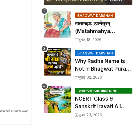
BHAGWAT DARSHAN
मातामह्याः उपनेत्रम्
(Matahmahya
Upanetram) - Class 9
जुलाई 18, 2026
Sanskrit Chapter 2
Translation &
BHAGWAT DARSHAN
Why Radha Name is
Solutions
Not in Bhagwat Puran:
भागवत में श्री राधा का वर्णन क्यों
जुलाई 02, 2026
नहीं है?
CLASS 9 SANSKRIT CHAPTERS SOLUTIONS
NCERT Class 9
Sanskrit Iravati All
और संभावनाओं को उजागर करता
Chapters, Hindi
जुलाई 23, 2026
Anuvad & Solutions
Index