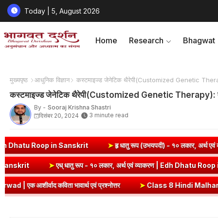
Today | 5, August 2026
Home
Research
Bhagwat
मुख्यपृष्ठ
आधुनिक विज्ञान
कस्टमाइज्ड जेनेटिक थैरेपी(Customized Genetic Therap
कस्टमाइज्ड जेनेटिक थैरेपी(Customized Genetic Therapy): ए
By -
Sooraj Krishna Shastri
3 minute read
दिसंबर 20, 2024
in Sanskrit
➤
हृ धातु रूप (उभयपदी) - १० लकार, अर्थ एवं व्याकरण | Hri D
 | Sev Dhatu Roop in Sanskrit
➤
एध् धातु रूप - १० लकार, अर्थ एवं व्याक
ावार्थ एवं प्रश्नोत्तर
➤
Class 8 Hindi Malhar Chapter 2 Do Gauraiya |