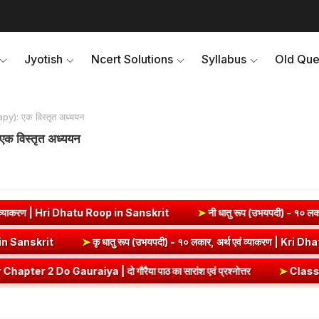
Jyotish
Ncert Solutions
Syllabus
Old Que
y): एक विस्तृत अध्ययन
क विस्तृत अध्ययन
hatu Roop in Sanskrit
➤
नी धातु रूप (उभयपदी) - १० लकार, अर्थ एवं व्याक
रण | Edh Dhatu Roop in Sanskrit
➤
कृ धातु रूप (उभयपदी) - १० लकार, अर्थ
 दो गौरैया पाठ का सारांश एवं प्रश्नोत्तर
➤
Class 8 Hindi Malhar Chapt