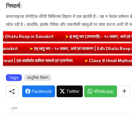
निष्कर्ष:
कस्टमाइज्ड जेनेटिक थैरेपी चिकित्सा विज्ञान में एक क्रांति है। यह न केवल वर्तम
खोल रही है। हालांकि, इसके नैतिक और तकनीकी पहलुओं पर काम करना अभी भी जरू
in Sanskrit
➤
हृ धातु रूप (उभयपदी) - १० लकार, अर्थ एवं व्याकरण | Hri D
 | Sev Dhatu Roop in Sanskrit
➤
एध् धातु रूप - १० लकार, अर्थ एवं व्याक
ावार्थ एवं प्रश्नोत्तर
➤
Class 8 Hindi Malhar Chapter 2 Do Gauraiya |
Tags:
आधुनिक विज्ञान
Facebook
Twitter
Whatsapp
पुराने