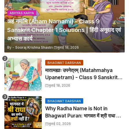
ABHYAS KARYA
अहं नमामि (Aham Namami) - Class 9
Sanskrit Chapter 1 Solutions | हिंदी अनुवाद एवं
अभ्यास कार्य
By -
Sooraj Krishna Shastri
जुलाई 18, 2026
BHAGWAT DARSHAN
मातामह्याः उपनेत्रम् (Matahmahya
Upanetram) - Class 9 Sanskrit
Chapter 2 Translation &
जुलाई 18, 2026
Solutions
BHAGWAT DARSHAN
Why Radha Name is Not in
Bhagwat Puran: भागवत में श्री राधा का
वर्णन क्यों नहीं है?
जुलाई 02, 2026