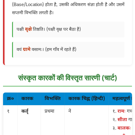
(Base/Location) होता है, उसकी अधिकरण संज्ञा होती है और उसमें
सप्तमी विभक्ति लगती है।
वृक्षे
पक्षी
तिष्ठति। (पक्षी वृक्ष पर बैठा है)
ग्रामे
वयं
वसामः। (हम गाँव में रहते हैं)
संस्कृत कारकों की विस्तृत सारणी (चार्ट)
क्र०
कारक
विभक्ति
कारक चिह्न (हिन्दी)
महत्वपूर्ण 
१
कर्तृ
प्रथमा
ने
१.
रामः
गच्छ
२.
सीता
गाय
३.
बालकः
प