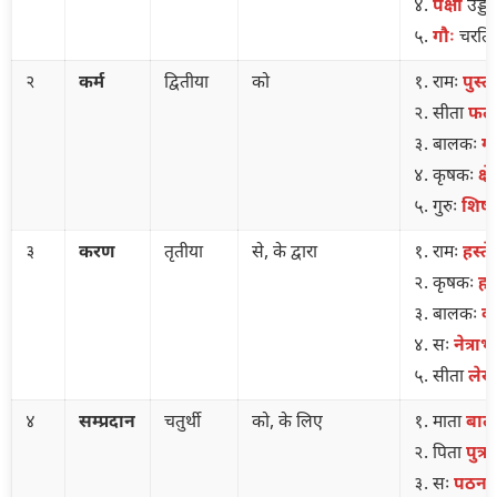
४.
पक्षी
उड्डय
५.
गौः
चरति
२
कर्म
द्वितीया
को
१. रामः
पुस्त
२. सीता
फलं
३. बालकः
गृ
४. कृषकः
क्षेत्
५. गुरुः
शिष्यं
३
करण
तृतीया
से, के द्वारा
१. रामः
हस्ते
२. कृषकः
हल
३. बालकः
कन
४. सः
नेत्राभ्य
५. सीता
लेख
४
सम्प्रदान
चतुर्थी
को, के लिए
१. माता
बाल
२. पिता
पुत्र
३. सः
पठना