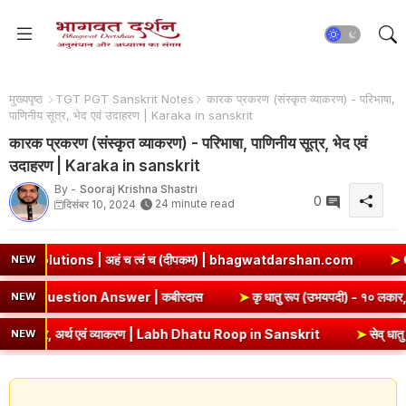
मुख्यपृष्ठ
TGT PGT Sanskrit Notes
कारक प्रकरण (संस्कृत व्याकरण) - परिभाषा,
पाणिनीय सूत्र, भेद एवं उदाहरण | Karaka in sanskrit
कारक प्रकरण (संस्कृत व्याकरण) - परिभाषा, पाणिनीय सूत्र, भेद एवं
उदाहरण | Karaka in sanskrit
By -
Sooraj Krishna Shastri
0
24 minute read
दिसंबर 10, 2024
| अहं च त्वं च (दीपकम) | bhagwatdarshan.com
➤
Class 6 Sanskri
NEW
pter 5 Summary & Question Answer | कबीरदास
➤
कृ धातु रूप (उभ
NEW
अर्थ एवं व्याकरण | Labh Dhatu Roop in Sanskrit
➤
सेव् धातु रूप - १० ल
NEW