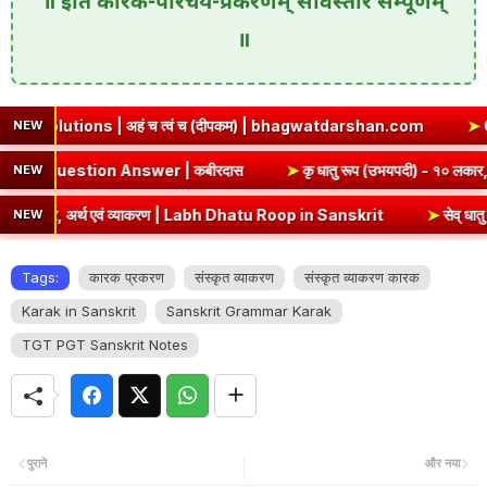
॥ इति कारक-परिचय-प्रकरणम् सविस्तारं सम्पूर्णम्
॥
| अहं च त्वं च (दीपकम) | bhagwatdarshan.com
➤
Class 6 Sanskri
NEW
pter 5 Summary & Question Answer | कबीरदास
➤
कृ धातु रूप (उभ
NEW
अर्थ एवं व्याकरण | Labh Dhatu Roop in Sanskrit
➤
सेव् धातु रूप - १० ल
NEW
Tags:
कारक प्रकरण
संस्कृत व्याकरण
संस्कृत व्याकरण कारक
Karak in Sanskrit
Sanskrit Grammar Karak
TGT PGT Sanskrit Notes
पुराने
और नया