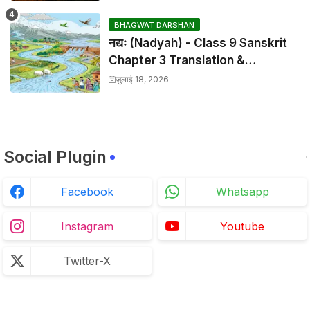
BHAGWAT DARSHAN
नद्यः (Nadyah) - Class 9 Sanskrit
Chapter 3 Translation &
Solutions
जुलाई 18, 2026
Social Plugin
Facebook
Whatsapp
Instagram
Youtube
Twitter-X