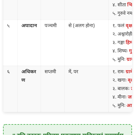
४. सीता
भिक्
५. गुरुवे नम
५
अपादान
पञ्चमी
से (अलग होना)
१. फलं
वृक्षा
२. अश्वारोही
३. गङ्गा
हिमा
४. शिष्यः
गुर
५. मुनिः
ग्राम
६
अधिकर
सप्तमी
में, पर
१. रामः
ग्रामे
ण
२. खगाः
वृक्षे
३. बालकः
उद
४. मीनाः
जल
५. मुनिः
आस