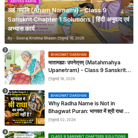
ABHYAS KARYA
अहं नमामि (Aham Namami) - Class 9
Sanskrit Chapter 1 Solutions | हिंदी अनुवाद एवं
अभ्यास कार्य
By -
Sooraj Krishna Shastri
जुलाई 18, 2026
BHAGWAT DARSHAN
मातामह्याः उपनेत्रम् (Matahmahya
Upanetram) - Class 9 Sanskrit
Chapter 2 Translation &
जुलाई 18, 2026
Solutions
BHAGWAT DARSHAN
Why Radha Name is Not in
Bhagwat Puran: भागवत में श्री राधा का
वर्णन क्यों नहीं है?
जुलाई 02, 2026
CLASS 9 SANSKRIT CHAPTERS SOLUTIONS