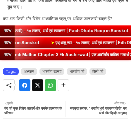
सच्ची होली वह है, जब आत्मा परमात्मा के रंग में रंग जाए और भक्ति एवं प्रेम में
डूब जाए।
क्या आप किसी और विशेष आध्यात्मिक पहलू पर अधिक जानकारी चाहते हैं?
पदी) - १० लकार, अर्थ एवं व्याकरण | Pach Dhatu Roop in Sanskrit
➤
हृ ध
NEW
याकरण | Sev Dhatu Roop in Sanskrit
➤
एध् धातु रूप - १० लकार, अर्थ एवं 
NEW
alhar Chapter 3 Ek Aashirwad | एक आशीर्वाद कविता भावार्थ एवं प्रश्नोत्तर
NEW
Tags:
अध्यात्म
भारतीय उत्सव
भारतीय पर्व
होली पर्व
पुराने
और नया
वेद की कुछ विशेष आज्ञाएँ और उनके उल्लंघन के
संस्कृत श्लोक: "धनानि भूमौ पशवश्च गोष्ठे" का
परिणाम
अर्थ और हिन्दी अनुवाद