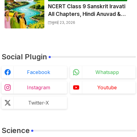
NCERT Class 9 Sanskrit Iravati
All Chapters, Hindi Anuvad &
Solutions Index
जुलाई 23, 2026
Social Plugin
Facebook
Whatsapp
Instagram
Youtube
Twitter-X
Science