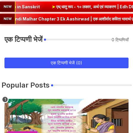
याकरण | Sev Dhatu Roop in Sanskrit
➤
एध् धातु रूप - १० लकार, अर्थ एवं 
NEW
alhar Chapter 3 Ek Aashirwad | एक आशीर्वाद कविता भावार्थ एवं प्रश्नोत्तर
NEW
एक टिप्पणी भेजें
0 टिप्पणियाँ
एक टिप्पणी भेजें (0)
Popular Posts