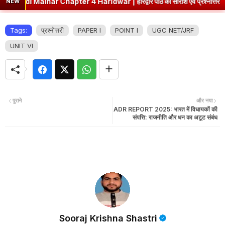
apter 4 Haridwar | हरिद्वार पाठ का सारांश एवं प्रश्नोत्तर
➤
Class 8 Hi
NEW
Tags:
प्रश्नोत्तरी
PAPER I
POINT I
UGC NET/JRF
UNIT VI
पुराने
और नया
ADR REPORT 2025: भारत में विधायकों की
संपत्ति: राजनीति और धन का अटूट संबंध
Sooraj Krishna Shastri