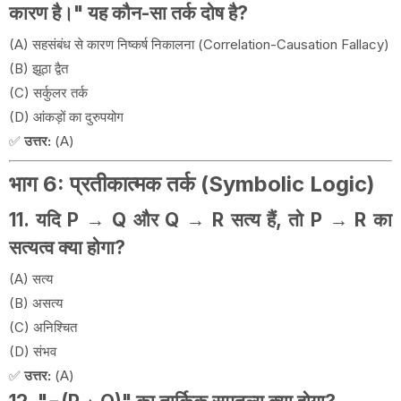
कारण है।" यह कौन-सा तर्क दोष है?
(A) सहसंबंध से कारण निष्कर्ष निकालना (Correlation-Causation Fallacy)
(B) झूठा द्वैत
(C) सर्कुलर तर्क
(D) आंकड़ों का दुरुपयोग
✅
उत्तर:
(A)
भाग 6: प्रतीकात्मक तर्क (Symbolic Logic)
11. यदि P → Q और Q → R सत्य हैं, तो P → R का
सत्यत्व क्या होगा?
(A) सत्य
(B) असत्य
(C) अनिश्चित
(D) संभव
✅
उत्तर:
(A)