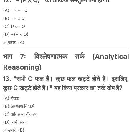
12. "¬(P ∧ Q)" का तार्किक समतुल्य क्या होगा?
(A) ¬P ∨ ¬Q
(B) ¬P ∧ Q
(C) P ∨ ¬Q
(D) ¬(P ∨ Q)
✅
उत्तर:
(A)
भाग 7: विश्लेषणात्मक तर्क (Analytical
Reasoning)
13. "सभी C फल हैं। कुछ फल खट्टे होते हैं। इसलिए,
कुछ C खट्टे होते हैं।" यह किस प्रकार का तर्क दोष है?
(A) वितर्क
(B) अयथार्थ निष्कर्ष
(C) अतिसामान्यीकरण
(D) व्यर्थ कारण
✅
उत्तर:
(B)