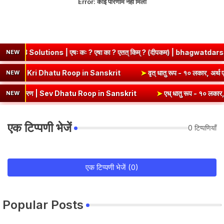
Error:
कोई परिणाम नहीं मिला
 | एषः कः ? एषा का ? एतत् किम् ? (दीपकम) | bhagwatdarshan.com
NEW
 - १० लकार, अर्थ एवं व्याकरण | Kri Dhatu Roop in Sanskrit
➤
वृत् धातु 
NEW
करण | Sev Dhatu Roop in Sanskrit
➤
एध् धातु रूप - १० लकार, अर्थ एवं व्
NEW
एक टिप्पणी भेजें
0 टिप्पणियाँ
एक टिप्पणी भेजें (0)
Popular Posts