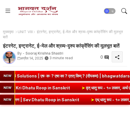
मुख्यपृष्ठ
UNIT VIII
इंटरनेट, इन्ट्रानेट, ई-मेल और श्रव्य-दृश्य कांफ्रेंसिंग की मूलभूत
बातें
इंटरनेट, इन्ट्रानेट, ई-मेल और श्रव्य-दृश्य कांफ्रेंसिंग की मूलभूत बातें
By -
Sooraj Krishna Shastri
0
3 minute read
अप्रैल 14, 2025
 | एषः कः ? एषा का ? एतत् किम् ? (दीपकम) | bhagwatdarshan.com
NEW
 - १० लकार, अर्थ एवं व्याकरण | Kri Dhatu Roop in Sanskrit
➤
वृत् धातु 
NEW
करण | Sev Dhatu Roop in Sanskrit
➤
एध् धातु रूप - १० लकार, अर्थ एवं व्
NEW