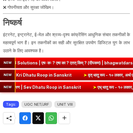
❌ गोपनीयता और सुरक्षा जोखिम।
निष्कर्ष
इंटरनेट, इन्ट्रानेट, ई-मेल और श्रव्य-दृश्य कांफ्रेंसिंग आधुनिक संचार तकनीकों के
महत्वपूर्ण भाग हैं। इन तकनीकों का सही और सुरक्षित उपयोग डिजिटल युग के लाभ
उठाने के लिए आवश्यक है।
 | एषः कः ? एषा का ? एतत् किम् ? (दीपकम) | bhagwatdarshan.com
NEW
 - १० लकार, अर्थ एवं व्याकरण | Kri Dhatu Roop in Sanskrit
➤
वृत् धातु 
NEW
करण | Sev Dhatu Roop in Sanskrit
➤
एध् धातु रूप - १० लकार, अर्थ एवं व्
NEW
Tags:
UGC NET/JRF
UNIT VIII