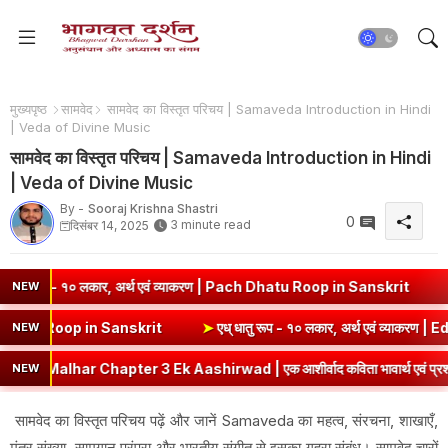
मुख्यपृष्ठ
सामवेद
सामवेद का विस्तृत परिचय | Samaveda Introduction in Hindi
| Veda of Divine Music
सामवेद का विस्तृत परिचय | Samaveda Introduction in Hindi
| Veda of Divine Music
By -
Sooraj Krishna Shastri
0
3 minute read
दिसंबर 14, 2025
१० लकार, अर्थ एवं व्याकरण | Pach Dhatu Roop in Sanskrit
➤
हृ धातु रूप
NEW
एवं व्याकरण | Sev Dhatu Roop in Sanskrit
➤
एध् धातु रूप - १० लकार, अर्
NEW
Chapter 3 Ek Aashirwad | एक आशीर्वाद कविता भावार्थ एवं प्रश्नोत्तर
NEW
सामवेद का विस्तृत परिचय पढ़ें और जानें Samaveda का महत्व, संरचना, शाखाएँ,
मंत्र संख्या, सामगान परंपरा और भारतीय संगीत से इसका गहरा संबंध। सामवेद चारों