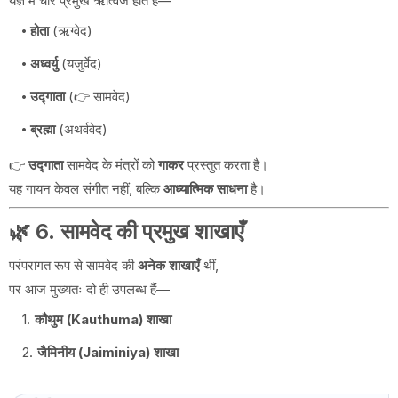
यज्ञ में चार प्रमुख ऋत्विज होते हैं—
होता
(ऋग्वेद)
अध्वर्यु
(यजुर्वेद)
उद्गाता
(👉 सामवेद)
ब्रह्मा
(अथर्ववेद)
👉
उद्गाता
सामवेद के मंत्रों को
गाकर
प्रस्तुत करता है।
यह गायन केवल संगीत नहीं, बल्कि
आध्यात्मिक साधना
है।
🌿 6. सामवेद की प्रमुख शाखाएँ
परंपरागत रूप से सामवेद की
अनेक शाखाएँ
थीं,
पर आज मुख्यतः दो ही उपलब्ध हैं—
कौथुम (Kauthuma) शाखा
जैमिनीय (Jaiminiya) शाखा