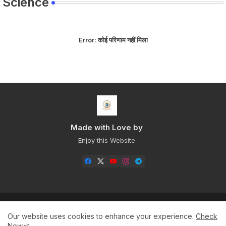
Science
Error:
कोई परिणाम नहीं मिला
Made with Love by
Enjoy this Website
Home
About
Contact us
Privacy Policy
Our website uses cookies to enhance your experience.
Check
Sitemap+
Now