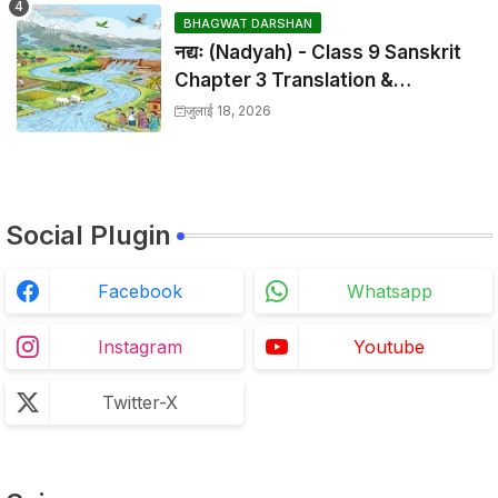
BHAGWAT DARSHAN
नद्यः (Nadyah) - Class 9 Sanskrit
Chapter 3 Translation &
Solutions
जुलाई 18, 2026
Social Plugin
Facebook
Whatsapp
Instagram
Youtube
Twitter-X