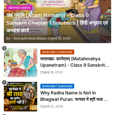
ABHYAS KARYA
अहं नमामि (Aham Namami) - Class 9
Sanskrit Chapter 1 Solutions | हिंदी अनुवाद एवं
अभ्यास कार्य
By -
Sooraj Krishna Shastri
जुलाई 18, 2026
BHAGWAT DARSHAN
मातामह्याः उपनेत्रम् (Matahmahya
Upanetram) - Class 9 Sanskrit
Chapter 2 Translation &
जुलाई 18, 2026
Solutions
BHAGWAT DARSHAN
Why Radha Name is Not in
Bhagwat Puran: भागवत में श्री राधा का
वर्णन क्यों नहीं है?
जुलाई 02, 2026