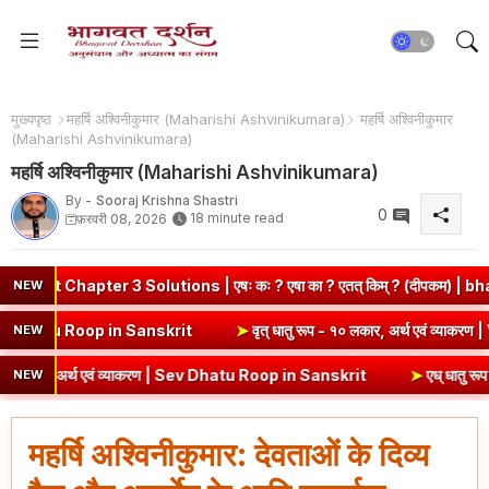
मुख्यपृष्ठ
महर्षि अश्विनीकुमार (Maharishi Ashvinikumara)
महर्षि अश्विनीकुमार
(Maharishi Ashvinikumara)
महर्षि अश्विनीकुमार (Maharishi Ashvinikumara)
By -
Sooraj Krishna Shastri
0
18 minute read
फ़रवरी 08, 2026
pter 3 Solutions | एषः कः ? एषा का ? एतत् किम् ? (दीपकम) | bhagwatd
NEW
 एवं व्याकरण | Kri Dhatu Roop in Sanskrit
➤
वृत् धातु रूप - १० लकार, अ
NEW
, अर्थ एवं व्याकरण | Sev Dhatu Roop in Sanskrit
➤
एध् धातु रूप - १० लक
NEW
महर्षि अश्विनीकुमार: देवताओं के दिव्य