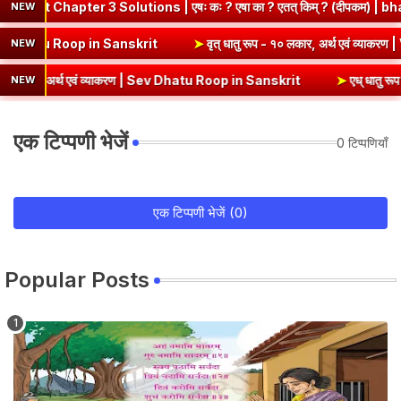
pter 3 Solutions | एषः कः ? एषा का ? एतत् किम् ? (दीपकम) | bhagwatd
NEW
 एवं व्याकरण | Kri Dhatu Roop in Sanskrit
➤
वृत् धातु रूप - १० लकार, अ
NEW
, अर्थ एवं व्याकरण | Sev Dhatu Roop in Sanskrit
➤
एध् धातु रूप - १० लक
NEW
एक टिप्पणी भेजें
0 टिप्पणियाँ
एक टिप्पणी भेजें (0)
Popular Posts