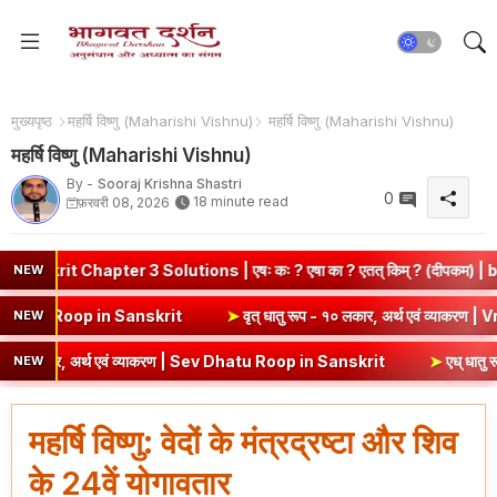
मुख्यपृष्ठ
महर्षि विष्णु (Maharishi Vishnu)
महर्षि विष्णु (Maharishi Vishnu)
महर्षि विष्णु (Maharishi Vishnu)
By -
Sooraj Krishna Shastri
0
18 minute read
फ़रवरी 08, 2026
apter 3 Solutions | एषः कः ? एषा का ? एतत् किम् ? (दीपकम) | bhagwat
NEW
एवं व्याकरण | Kri Dhatu Roop in Sanskrit
➤
वृत् धातु रूप - १० लकार, अर्
NEW
र, अर्थ एवं व्याकरण | Sev Dhatu Roop in Sanskrit
➤
एध् धातु रूप - १० ल
NEW
महर्षि विष्णु: वेदों के मंत्रद्रष्टा और शिव
के 24वें योगावतार