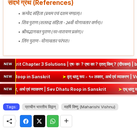
संदर्भ ग्रंथ (References)
ऋग्वेद संहिता (प्रथम एवं दशम मण्डल)।
शिव पुराण (शतरुद्र संहिता - 24वाँ योगावतार वर्णन)।
श्रीमद्भागवत पुराण (नर-नारायण प्रसंग)।
लिंग पुराण - योगावतार परंपरा।
apter 3 Solutions | एषः कः ? एषा का ? एतत् किम् ? (दीपकम) | bhagwat
NEW
एवं व्याकरण | Kri Dhatu Roop in Sanskrit
➤
वृत् धातु रूप - १० लकार, अर्
NEW
र, अर्थ एवं व्याकरण | Sev Dhatu Roop in Sanskrit
➤
एध् धातु रूप - १० ल
NEW
Tags:
प्राचीन भारतीय विद्वान्
महर्षि विष्णु (Maharishi Vishnu)