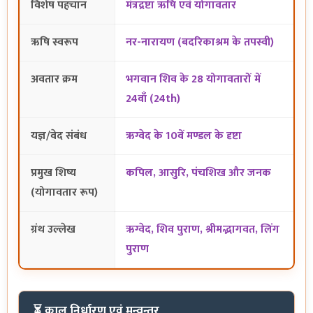
विशेष पहचान
मंत्रद्रष्टा ऋषि एवं योगावतार
ऋषि स्वरूप
नर-नारायण (बदरिकाश्रम के तपस्वी)
अवतार क्रम
भगवान शिव के 28 योगावतारों में
24वाँ (24th)
यज्ञ/वेद संबंध
ऋग्वेद के 10वें मण्डल के दृष्टा
प्रमुख शिष्य
कपिल, आसुरि, पंचशिख और जनक
(योगावतार रूप)
ग्रंथ उल्लेख
ऋग्वेद, शिव पुराण, श्रीमद्भागवत, लिंग
पुराण
⏳ काल निर्धारण एवं मन्वन्तर