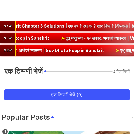
apter 3 Solutions | एषः कः ? एषा का ? एतत् किम् ? (दीपकम) | bhagwat
NEW
एवं व्याकरण | Kri Dhatu Roop in Sanskrit
➤
वृत् धातु रूप - १० लकार, अर्
NEW
र, अर्थ एवं व्याकरण | Sev Dhatu Roop in Sanskrit
➤
एध् धातु रूप - १० ल
NEW
एक टिप्पणी भेजें
0 टिप्पणियाँ
एक टिप्पणी भेजें (0)
Popular Posts