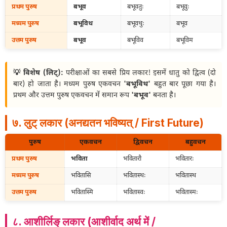
प्रथम पुरुष
बभूव
बभूवतुः
बभूवुः
मध्यम पुरुष
बभूविथ
बभूवथुः
बभूव
उत्तम पुरुष
बभूव
बभूविव
बभूविम
💡 विशेष (लिट्):
परीक्षाओं का सबसे प्रिय लकार! इसमें धातु को द्वित्व (दो
बार) हो जाता है। मध्यम पुरुष एकवचन
'बभूविथ'
बहुत बार पूछा गया है।
प्रथम और उत्तम पुरुष एकवचन में समान रूप
'बभूव'
बनता है।
७. लुट् लकार (अनद्यतन भविष्यत् / First Future)
पुरुष
एकवचन
द्विवचन
बहुवचन
प्रथम पुरुष
भविता
भवितारौ
भवितारः
मध्यम पुरुष
भवितासि
भवितास्थः
भवितास्थ
उत्तम पुरुष
भवितास्मि
भवितास्वः
भवितास्मः
८. आशीर्लिङ् लकार (आशीर्वाद अर्थ में /