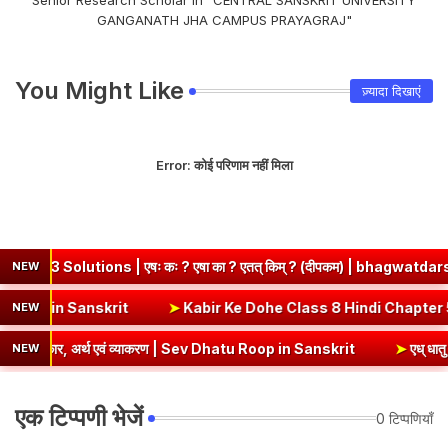
Senior Research Scholar in "CENTRAL SANSKRIT UNIVERSITY
GANGANATH JHA CAMPUS PRAYAGRAJ"
You Might Like
ज़्यादा दिखाएं
Error:
कोई परिणाम नहीं मिला
utions | एषः कः ? एषा का ? एतत् किम् ? (दीपकम) | bhagwatdarshan.com
NEW
याकरण | Ni Dhatu Roop in Sanskrit
➤
Kabir Ke Dohe Class 8 Hindi
NEW
लकार, अर्थ एवं व्याकरण | Sev Dhatu Roop in Sanskrit
➤
एध् धातु रूप - १
NEW
एक टिप्पणी भेजें
0 टिप्पणियाँ