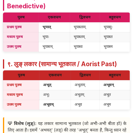
Benedictive)
पुरुष
एकवचन
द्विवचन
बहुवचन
प्रथम पुरुष
भूयात्
भूयास्ताम्
भूयासुः
मध्यम पुरुष
भूयाः
भूयास्तम्
भूयास्त
उत्तम पुरुष
भूयासम्
भूयास्व
भूयास्म
९. लुङ् लकार (सामान्य भूतकाल / Aorist Past)
पुरुष
एकवचन
द्विवचन
बहुवचन
प्रथम पुरुष
अभूत्
अभूताम्
अभूवन्
मध्यम पुरुष
अभूः
अभूतम्
अभूत
उत्तम पुरुष
अभूवम्
अभूव
अभूम
💡 विशेष (लुङ्):
यह लकार सामान्य भूतकाल (जो अभी-अभी बीता हो) के
लिए आता है। इसमें 'अभवत्' (लङ्) की तरह 'अभूत्' बनता है, किन्तु ध्यान रहे