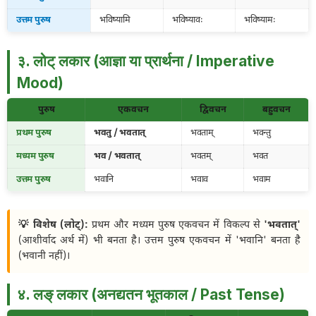
उत्तम पुरुष
भविष्यामि
भविष्यावः
भविष्यामः
३. लोट् लकार (आज्ञा या प्रार्थना / Imperative
Mood)
पुरुष
एकवचन
द्विवचन
बहुवचन
प्रथम पुरुष
भवतु / भवतात्
भवताम्
भवन्तु
मध्यम पुरुष
भव / भवतात्
भवतम्
भवत
उत्तम पुरुष
भवानि
भवाव
भवाम
💡 विशेष (लोट्):
प्रथम और मध्यम पुरुष एकवचन में विकल्प से
'भवतात्'
(आशीर्वाद अर्थ में) भी बनता है। उत्तम पुरुष एकवचन में 'भवानि' बनता है
(भवानी नहीं)।
४. लङ् लकार (अनद्यतन भूतकाल / Past Tense)