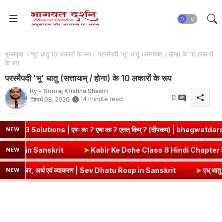
मुख्यपृष्ठ
'भू' धातु 10 लकारों के रूप
परस्मैपदी 'भू' धातु (सत्तायाम् / होना) के 10 लकारों
के रूप
परस्मैपदी 'भू' धातु (सत्तायाम् / होना) के 10 लकारों के रूप
By -
Sooraj Krishna Shastri
0
14 minute read
मार्च 09, 2026
utions | एषः कः ? एषा का ? एतत् किम् ? (दीपकम) | bhagwatdarshan.com
NEW
याकरण | Ni Dhatu Roop in Sanskrit
➤
Kabir Ke Dohe Class 8 Hindi
NEW
लकार, अर्थ एवं व्याकरण | Sev Dhatu Roop in Sanskrit
➤
एध् धातु रूप - १
NEW