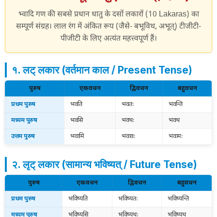
भ्वादि गण की सबसे प्रधान धातु के दसों लकारों (10 Lakaras) का
सम्पूर्ण संग्रह। लाल रंग में अंकित रूप (जैसे- बभूविथ, अभूत्) टीजीटी-
पीजीटी के लिए अत्यंत महत्त्वपूर्ण हैं।
१. लट् लकार (वर्तमान काल / Present Tense)
पुरुष
एकवचन
द्विवचन
बहुवचन
प्रथम पुरुष
भवति
भवतः
भवन्ति
मध्यम पुरुष
भवसि
भवथः
भवथ
उत्तम पुरुष
भवामि
भवावः
भवामः
२. लृट् लकार (सामान्य भविष्यत् / Future Tense)
पुरुष
एकवचन
द्विवचन
बहुवचन
प्रथम पुरुष
भविष्यति
भविष्यतः
भविष्यन्ति
मध्यम पुरुष
भविष्यसि
भविष्यथः
भविष्यथ