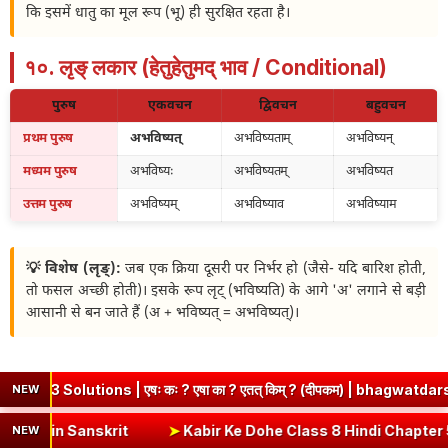
कि इसमें धातु का मूल रूप (भू) ही सुरक्षित रहता है।
१०. लृङ् लकार (हेतुहेतुमद् भाव / Conditional)
पुरुष
एकवचन
द्विवचन
बहुवचन
प्रथम पुरुष
अभविष्यत्
अभविष्यताम्
अभविष्यन्
मध्यम पुरुष
अभविष्यः
अभविष्यतम्
अभविष्यत
उत्तम पुरुष
अभविष्यम्
अभविष्याव
अभविष्याम
💡 विशेष (लृङ्):
जब एक क्रिया दूसरी पर निर्भर हो (जैसे- यदि बारिश होती,
तो फसल अच्छी होती)। इसके रूप लृट् (भविष्यति) के आगे 'अ' लगाने से बड़ी
आसानी से बन जाते हैं (अ + भविष्यत् = अभविष्यत्)।
utions | एषः कः ? एषा का ? एतत् किम् ? (दीपकम) | bhagwatdarshan.com
NEW
याकरण | Ni Dhatu Roop in Sanskrit
➤
Kabir Ke Dohe Class 8 Hindi
NEW