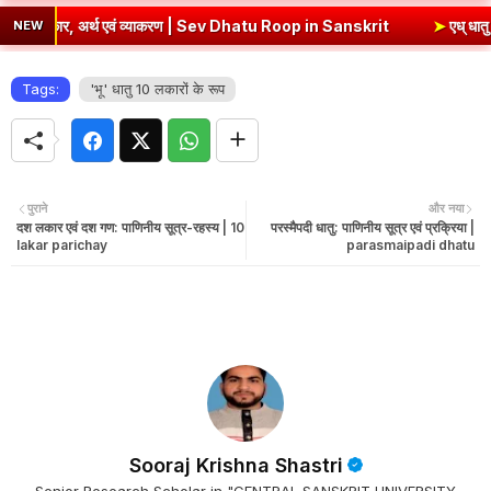
लकार, अर्थ एवं व्याकरण | Sev Dhatu Roop in Sanskrit
➤
एध् धातु रूप - १
NEW
Tags:
'भू' धातु 10 लकारों के रूप
पुराने
और नया
दश लकार एवं दश गण: पाणिनीय सूत्र-रहस्य | 10
परस्मैपदी धातु: पाणिनीय सूत्र एवं प्रक्रिया |
lakar parichay
parasmaipadi dhatu
Sooraj Krishna Shastri