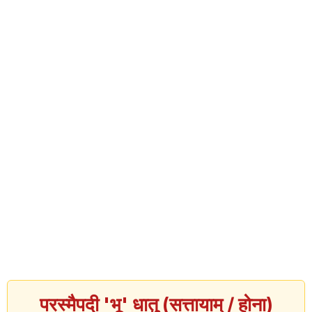
परस्मैपदी 'भू' धातु (सत्तायाम् / होना)