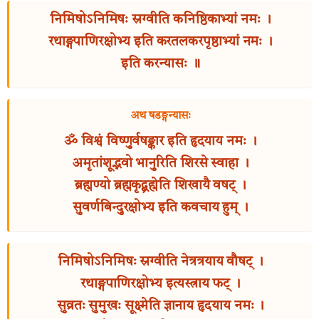
निमिषोऽनिमिषः स्रग्वीति कनिष्ठिकाभ्यां नमः ।
रथाङ्गपाणिरक्षोभ्य इति करतलकरपृष्ठाभ्यां नमः ।
इति करन्यासः ॥
अथ षडङ्गन्यासः
ॐ विश्वं विष्णुर्वषङ्कार इति हृदयाय नमः ।
अमृतांशूद्भवो भानुरिति शिरसे स्वाहा ।
ब्रह्मण्यो ब्रह्मकृद्ब्रह्मेति शिखायै वषट् ।
सुवर्णबिन्दुरक्षोभ्य इति कवचाय हुम् ।
निमिषोऽनिमिषः स्रग्वीति नेत्रत्रयाय वौषट् ।
रथाङ्गपाणिरक्षोभ्य इत्यस्त्राय फट् ।
सुव्रतः सुमुखः सूक्ष्मेति ज्ञानाय हृदयाय नमः ।