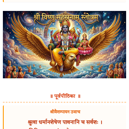
॥ पूर्वपीठिका ॥
श्रीवैशम्पायन उवाच
श्रुत्वा धर्मानशेषेण पावनानि च सर्वशः ।