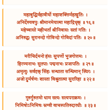
महाबुद्धिर्महावीर्यो महाशक्तिर्महाद्युतिः ।
अनिर्देश्यवपुः श्रीमानमेयात्मा महाद्रिधृक् ॥ १९॥
महेष्वासो महीभर्ता श्रीनिवासः सतां गतिः ।
अनिरुद्धः सुरानन्दो गोविन्दो गोविदां पतिः ॥ २०॥
मरीचिर्दमनो हंसः सुपर्णो भुजगोत्तमः ।
हिरण्यनाभः सुतपाः पद्मनाभः प्रजापतिः ॥ २१॥
अमृत्युः सर्वदृक् सिंहः सन्धाता सन्धिमान् स्थिरः ।
अजो दुर्मर्षणः शास्ता विश्रुतात्मा सुरारिहा ॥ २२॥
गुरुर्गुरुतमो धाम सत्यः सत्यपराक्रमः ।
निमिषोऽनिमिषः स्रग्वी वाचस्पतिरुदारधीः ॥ २३॥