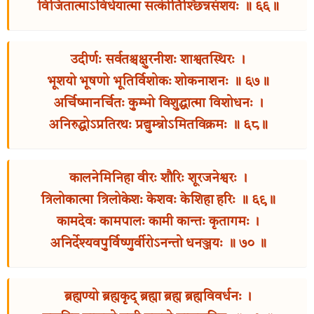
विजितात्माऽविधेयात्मा सत्कीर्तिश्छिन्नसंशयः ॥ ६६॥
उदीर्णः सर्वतश्चक्षुरनीशः शाश्वतस्थिरः ।
भूशयो भूषणो भूतिर्विशोकः शोकनाशनः ॥ ६७॥
अर्चिष्मानर्चितः कुम्भो विशुद्धात्मा विशोधनः ।
अनिरुद्धोऽप्रतिरथः प्रद्युम्न्नोऽमितविक्रमः ॥ ६८॥
कालनेमिनिहा वीरः शौरिः शूरजनेश्वरः ।
त्रिलोकात्मा त्रिलोकेशः केशवः केशिहा हरिः ॥ ६९॥
कामदेवः कामपालः कामी कान्तः कृतागमः ।
अनिर्देश्यवपुर्विष्णुर्वीरोऽनन्तो धनञ्जयः ॥ ७० ॥
ब्रह्मण्यो ब्रह्मकृद् ब्रह्मा ब्रह्म ब्रह्मविवर्धनः ।