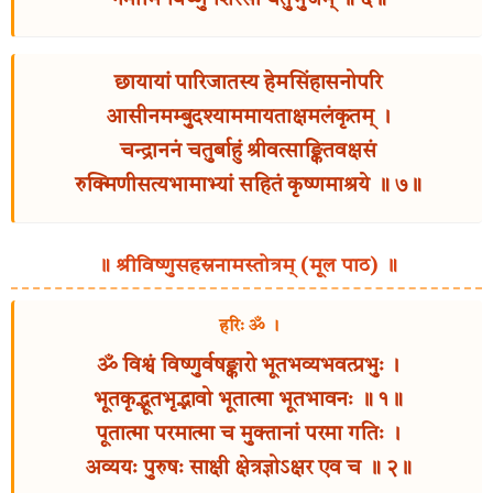
नमामि विष्णुं शिरसा चतुर्भुजम् ॥ ६॥
छायायां पारिजातस्य हेमसिंहासनोपरि
आसीनमम्बुदश्याममायताक्षमलंकृतम् ।
चन्द्राननं चतुर्बाहुं श्रीवत्साङ्कितवक्षसं
रुक्मिणीसत्यभामाभ्यां सहितं कृष्णमाश्रये ॥ ७॥
॥ श्रीविष्णुसहस्रनामस्तोत्रम् (मूल पाठ) ॥
हरिः ॐ ।
ॐ विश्वं विष्णुर्वषङ्कारो भूतभव्यभवत्प्रभुः ।
भूतकृद्भूतभृद्भावो भूतात्मा भूतभावनः ॥ १॥
पूतात्मा परमात्मा च मुक्तानां परमा गतिः ।
अव्ययः पुरुषः साक्षी क्षेत्रज्ञोऽक्षर एव च ॥ २॥