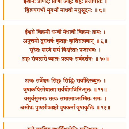
ईशानः प्राणदः प्राणो ज्येष्ठः श्रेष्ठः प्रजापतिः ।
हिरण्यगर्भो भूगर्भो माधवो मधुसूदनः ॥ ८॥
ईश्वरो विक्रमी धन्वी मेधावी विक्रमः क्रमः ।
अनुत्तमो दुराधर्षः कृतज्ञः कृतिरात्मवान् ॥ ९॥
सुरेशः शरणं शर्म विश्वरेताः प्रजाभवः ।
अहः संवत्सरो व्यालः प्रत्ययः सर्वदर्शनः ॥ १०॥
अजः सर्वेश्वरः सिद्धः सिद्धिः सर्वादिरच्युतः ।
वृषाकपिरमेयात्मा सर्वयोगविनिःसृतः ॥ ११॥
वसुर्वसुमनाः सत्यः समात्माऽसम्मितः समः ।
अमोघः पुण्डरीकाक्षो वृषकर्मा वृषाकृतिः ॥ १२॥