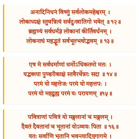
अनादिनिधनं विष्णुं सर्वलोकमहेश्वरम् ।
लोकाध्यक्षं स्तुवन्नित्यं सर्वदुःखातिगो भवेत् ॥ १२॥
ब्रह्मण्यं सर्वधर्मज्ञं लोकानां कीर्तिवर्धनम् ।
लोकनाथं महद्भूतं सर्वभूतभवोद्भवम् ॥ १३॥
एष मे सर्वधर्माणां धर्मोऽधिकतमो मतः ।
यद्भक्त्या पुण्डरीकाक्षं स्तवैरर्चेन्नरः सदा ॥ १४॥
परमं यो महत्तेजः परमं यो महत्तपः ।
परमं यो महद्ब्रह्म परमं यः परायणम् ॥१५॥
पवित्राणां पवित्रं यो मङ्गलानां च मङ्गलम् ।
दैवतं दैवतानां च भूतानां योऽव्ययः पिता ॥ १६॥
यतः सर्वाणि भूतानि भवन्त्यादियुगागमे ।