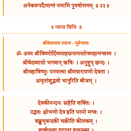
अनेकरूपदैत्यान्तं नमामि पुरुषोत्तमम् ॥ २२॥
॥ न्यास विधि ॥
श्रीवेदव्यास उवाच - पूर्वन्यासः
ॐ अस्य श्रीविष्णोर्दिव्यसहस्रनामस्तोत्रमहामन्त्रस्य ।
श्रीवेदव्यासो भगवान् ऋषिः । अनुष्टुप् छन्दः ।
श्रीमहाविष्णुः परमात्मा श्रीमन्नारायणो देवता ।
अमृतांशूद्भवो भानुरिति बीजम् ।
देवकीनन्दनः स्रष्टेति शक्तिः ।
उद्भवः क्षोभणो देव इति परमो मन्त्रः ।
शङ्खभृन्नन्दकी चक्रीति कीलकम् ।
शार्ङ्गधन्वा गदाधर इत्यस्त्रम् ।