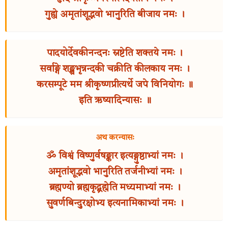
गुह्ये अमृतांशूद्भवो भानुरिति बीजाय नमः ।
पादयोर्देवकीनन्दनः स्रष्टेति शक्तये नमः ।
सर्वाङ्गे शङ्खभृन्नन्दकी चक्रीति कीलकाय नमः ।
करसम्पूटे मम श्रीकृष्णप्रीत्यर्थे जपे विनियोगः ॥
इति ऋष्यादिन्यासः ॥
अथ करन्यासः
ॐ विश्वं विष्णुर्वषङ्कार इत्यङ्गुष्ठाभ्यां नमः ।
अमृतांशूद्भवो भानुरिति तर्जनीभ्यां नमः ।
ब्रह्मण्यो ब्रह्मकृद्ब्रह्मेति मध्यमाभ्यां नमः ।
सुवर्णबिन्दुरक्षोभ्य इत्यनामिकाभ्यां नमः ।