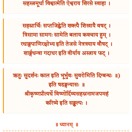
सहस्त्रमूर्धा विश्वात्मेति ऐश्वराय शिरसे स्वाहा ।
सहस्रार्चिः सप्तजिह्वेति शक्त्यै शिखायै वषट् ।
त्रिसामा सामगः सामेति बलाय कवचाय हुम् ।
रथाङ्गपाणिरक्षोभ्य इति तेजसे नेत्रत्रयाय वौषट् ।
शार्ङ्गधन्वा गदाधर इति वीर्याय अस्त्राय फट् ।
ऋतुः सुदर्शनः काल इति भूर्भुवः सुवरोमिति दिग्बन्धः ॥)
इति षडङ्गन्यासः ॥
श्रीकृष्णप्रीत्यर्थे विष्णोर्दिव्यसहस्रनामजपमहं
करिष्ये इति सङ्कल्पः ।
॥ ध्यानम् ॥