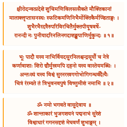
क्षीरोदन्वत्प्रदेशे शुचिमणिविलसत्सैकते मौक्तिकानां
मालाक्लृप्तासनस्थः स्फटिकमणिनिभैर्मोक्तिकैर्मण्डिताङ्गः ।
शुभैरभैरदत्रैरुपरिविरचितैर्मुक्तपीयूषवर्षे-
रानन्दी नः पुनीयादरिनलिनगदाशङ्खपाणिर्मुकुन्दः ॥ १॥
भूः पादौ यस्य नाभिर्वियदसुरनिलश्चन्द्रसूर्यौ च नेत्रे
कर्णावाशाः शिरो द्यौर्मुखमपि दहनो यस्य वास्तेयमब्धिः ।
अन्तःस्थं यस्य विश्वं सुरनरखगगोभोगिगन्धर्वदैत्यैः
चित्रं रंरम्यते तं त्रिभुवनवपुषं विष्णुमीशं नमामि ॥ २॥
ॐ नमो भगवते वासुदेवाय ॥
ॐ शान्ताकारं भुजगशयनं पद्मनाभं सुरेशं
विश्वाधारं गगनसदृशं मेघवर्णं शुभाङ्गम् ।