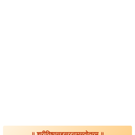
॥ श्रीविष्णुसहस्रनामस्तोत्रम् ॥