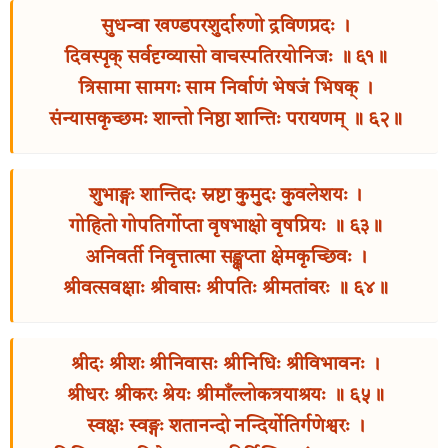
सुधन्वा खण्डपरशुर्दारुणो द्रविणप्रदः ।
दिवस्पृक् सर्वदृग्व्यासो वाचस्पतिरयोनिजः ॥ ६१॥
त्रिसामा सामगः साम निर्वाणं भेषजं भिषक् ।
संन्यासकृच्छमः शान्तो निष्ठा शान्तिः परायणम् ॥ ६२॥
शुभाङ्गः शान्तिदः स्रष्टा कुमुदः कुवलेशयः ।
गोहितो गोपतिर्गोप्ता वृषभाक्षो वृषप्रियः ॥ ६३॥
अनिवर्ती निवृत्तात्मा सङ्क्षप्ता क्षेमकृच्छिवः ।
श्रीवत्सवक्षाः श्रीवासः श्रीपतिः श्रीमतांवरः ॥ ६४॥
श्रीदः श्रीशः श्रीनिवासः श्रीनिधिः श्रीविभावनः ।
श्रीधरः श्रीकरः श्रेयः श्रीमाँल्लोकत्रयाश्रयः ॥ ६५॥
स्वक्षः स्वङ्गः शतानन्दो नन्दिर्योतिर्गणेश्वरः ।