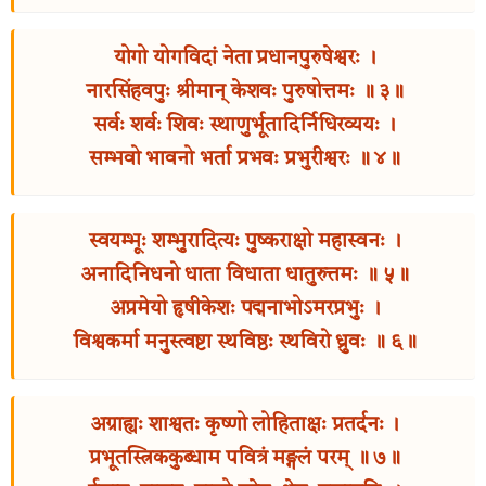
योगो योगविदां नेता प्रधानपुरुषेश्वरः ।
नारसिंहवपुः श्रीमान् केशवः पुरुषोत्तमः ॥ ३॥
सर्वः शर्वः शिवः स्थाणुर्भूतादिर्निधिरव्ययः ।
सम्भवो भावनो भर्ता प्रभवः प्रभुरीश्वरः ॥ ४॥
स्वयम्भूः शम्भुरादित्यः पुष्कराक्षो महास्वनः ।
अनादिनिधनो धाता विधाता धातुरुत्तमः ॥ ५॥
अप्रमेयो हृषीकेशः पद्मनाभोऽमरप्रभुः ।
विश्वकर्मा मनुस्त्वष्टा स्थविष्ठः स्थविरो ध्रुवः ॥ ६॥
अग्राह्यः शाश्वतः कृष्णो लोहिताक्षः प्रतर्दनः ।
प्रभूतस्त्रिककुब्धाम पवित्रं मङ्गलं परम् ॥ ७॥