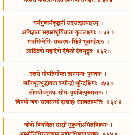
वत्सरो वत्सलो वत्सी रत्नगर्भो धनेश्वरः ॥ ५०॥
धर्मगुब्धर्मकृद्धर्मी सदसत्क्षरमक्षरम् ।
अविज्ञाता सहस्रांशुर्विधाता कृतलक्षणः ॥ ५१ ॥
गभस्तिनेमिः सत्त्वस्थः सिंहो भूतमहेश्वरः ।
आदिदेवो महादेवो देवेशो देवभृद्गुरुः ॥ ५२॥
उत्तरो गोपतिर्गोप्ता ज्ञानगम्यः पुरातनः ।
शरीरभूतभृद्भोक्ता कपीन्द्रो भूरिदक्षिणः ॥५३॥
सोमपोऽमृतपः सोमः पुरुजित्पुरुसत्तमः ।
विनयो जयः सत्यसन्धो दाशार्हः सात्वताम्पतिः ॥ ५४॥
जीवो विनयिता साक्षी मुकुन्दोऽमितविक्रमः ।
अम्भोनिधिरनन्तात्मा महोदधिशयोऽन्तकः ॥ ५५॥