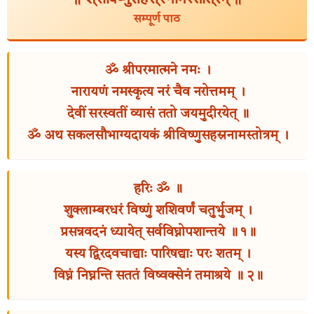
सम्पूर्ण पाठ
ॐ श्रीपरमात्मने नमः ।
नारायणं नमस्कृत्य नरं चैव नरोत्तमम् ।
देवीं सरस्वतीं व्यासं ततो जयमुदीरयेत् ॥
ॐ अथ सकलसौभाग्यदायकं श्रीविष्णुसहस्रनामस्तोत्रम् ।
हरिः ॐ ॥
शुक्लाम्बरधरं विष्णुं शशिवर्णं चतुर्भुजम् ।
प्रसन्नवदनं ध्यायेत् सर्वविघ्नोपशान्तये ॥ १॥
यस्य द्विरदवचाद्याः पारिषद्याः परः शतम् ।
विघ्नं निघ्नन्ति सततं विष्वक्सेनं तमाश्रये ॥ २॥