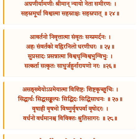
अग्रणीर्यामणीः श्रीमान् न्यायो नेता समीरणः ।
सहस्रमूर्धा विश्वात्मा सहस्राक्षः सहस्रपात् ॥ २४॥
आवर्तनो निवृत्तात्मा संवृतः सम्प्रमर्दनः ।
अहः संवर्तको वह्निरनिलो धरणीधरः ॥ २५॥
सुप्रसादः प्रसन्नात्मा विश्वधृग्विश्वभुग्विभुः ।
सत्कर्ता सत्कृतः साधुर्जहुर्नारायणो नरः ॥२६॥
असङ्ख्येयोऽप्रमेयात्मा विशिष्टः शिष्टकृच्छुचिः ।
सिद्धार्थः सिद्धसङ्कल्पः सिद्धिदः सिद्धिसाधनः ॥ २७॥
वृषाही वृषभो विष्णुर्वृषपर्वा वृषोदरः ।
वर्धनो वर्धमानश्च विविक्तः श्रुतिसागरः ॥ २८॥