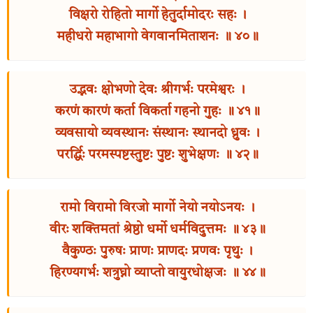
विक्षरो रोहितो मार्गो हेतुर्दामोदरः सहः ।
महीधरो महाभागो वेगवानमिताशनः ॥ ४०॥
उद्भवः क्षोभणो देवः श्रीगर्भः परमेश्वरः ।
करणं कारणं कर्ता विकर्ता गहनो गुहः ॥ ४१॥
व्यवसायो व्यवस्थानः संस्थानः स्थानदो ध्रुवः ।
परर्द्धिः परमस्पष्टस्तुष्टः पुष्टः शुभेक्षणः ॥ ४२॥
रामो विरामो विरजो मार्गो नेयो नयोऽनयः ।
वीरः शक्तिमतां श्रेष्ठो धर्मो धर्मविदुत्तमः ॥ ४३॥
वैकुण्ठः पुरुषः प्राणः प्राणदः प्रणवः पृथुः ।
हिरण्यगर्भः शत्रुघ्नो व्याप्तो वायुरधोक्षजः ॥ ४४॥