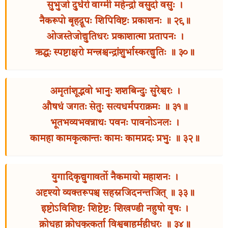
सुभुजो दुर्धरो वाग्मी महेन्द्रो वसुदो वसुः ।
नैकरूपो बृहद्रूपः शिपिविष्टः प्रकाशनः ॥ २९॥
ओजस्तेजोद्युतिधरः प्रकाशात्मा प्रतापनः ।
ऋद्धः स्पष्टाक्षरो मन्त्रश्चन्द्रांशुर्भास्करद्युतिः ॥ ३०॥
अमृतांशूद्भवो भानुः शशबिन्दुः सुरेश्वरः ।
औषधं जगतः सेतुः सत्यधर्मपराक्रमः ॥ ३१॥
भूतभव्यभवन्नाथः पवनः पावनोऽनलः ।
कामहा कामकृत्कान्तः कामः कामप्रदः प्रभुः ॥ ३२॥
युगादिकृद्युगावर्तो नैकमायो महाशनः ।
अदृश्यो व्यक्तरूपश्च सहस्रजिदनन्तजित् ॥ ३३॥
इष्टोऽविशिष्टः शिष्टेष्टः शिखण्डी नहुषो वृषः ।
क्रोधहा क्रोधकृत्कर्ता विश्वबाहुर्महीधरः ॥ ३४॥