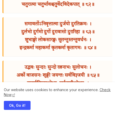
चतुरात्मा चतुर्भावश्चतुर्वेदविदेकपात् ॥ ८२॥
समावर्तोऽनिवृत्तात्मा दुर्जयो दुरतिक्रमः ।
दुर्लभो दुर्गमो दुर्गो दुरावासो दुरारिहा ॥ ८३॥
शुभाङ्गो लोकसारङ्गः सुतन्तुस्तन्तुवर्धनः ।
इन्द्रकर्मा महाकर्मा कृतकर्मा कृतागमः ॥ ८४॥
उद्भवः सुन्दरः सुन्दो रत्ननाभः सुलोचनः ।
अर्को वाजसनः शृङ्गी जयन्तः सर्वविज्ञ्जयी ॥ ८५॥
सुवर्णबिन्दुरक्षोभ्यः सर्ववागीश्वरेश्वरः ।
Our website uses cookies to enhance your experience.
Check
महाह्रदो महागर्तो महाभूतो महानिधिः ॥ ८६॥
Now
Ok, Go it!
कुमुदः कुन्दरः कुन्दः पर्जन्यः पावनोऽनिलः ।