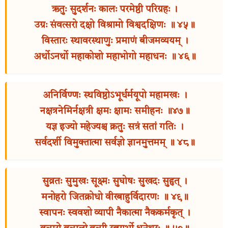
ऋतुः सुदर्शनः कालः परमेष्ठी परिग्रहः ।
उग्रः संवत्सरो दक्षो विश्रामो विश्वदक्षिणः ॥ ४५॥
विस्तारः स्थावरस्थाणुः प्रमाणं बीजमव्ययम् ।
अर्थोऽनर्थो महाकोशो महाभोगो महाधनः ॥ ४६॥
अनिर्विण्णः स्थविष्ठोऽभूर्धर्मयूपो महामखः ।
नक्षत्रनेमिर्नक्षत्री क्षमः क्षामः समीहनः ॥४७॥
यज्ञ इज्यो महेज्यश्च क्रतुः सत्रं सतां गतिः ।
सर्वदर्शी विमुक्तात्मा सर्वज्ञो ज्ञानमुत्तमम् ॥ ४८॥
सुव्रतः सुमुखः सूक्ष्मः सुघोषः सुखदः सुहृत् ।
मनोहरो जितक्रोधो वीरबाहुर्विदारणः ॥ ४९॥
स्वापनः स्ववशो व्यापी नैकात्मा नैककर्मकृत् ।