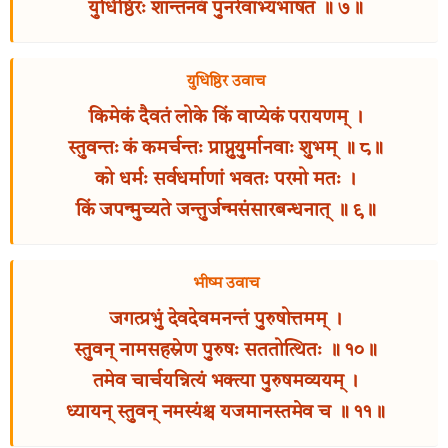
युधिष्ठिरः शान्तनवं पुनरेवाभ्यभाषत ॥ ७॥
युधिष्ठिर उवाच
किमेकं दैवतं लोके किं वाप्येकं परायणम् ।
स्तुवन्तः कं कमर्चन्तः प्राप्नुयुर्मानवाः शुभम् ॥ ८॥
को धर्मः सर्वधर्माणां भवतः परमो मतः ।
किं जपन्मुच्यते जन्तुर्जन्मसंसारबन्धनात् ॥ ९॥
भीष्म उवाच
जगत्प्रभुं देवदेवमनन्तं पुरुषोत्तमम् ।
स्तुवन् नामसहस्रेण पुरुषः सततोत्थितः ॥ १०॥
तमेव चार्चयन्नित्यं भक्त्या पुरुषमव्ययम् ।
ध्यायन् स्तुवन् नमस्यंश्च यजमानस्तमेव च ॥ ११॥