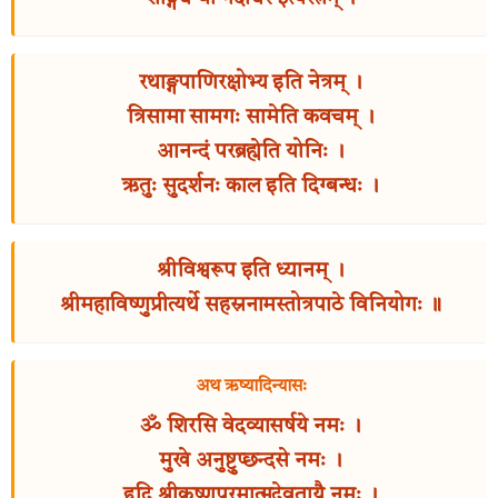
रथाङ्गपाणिरक्षोभ्य इति नेत्रम् ।
त्रिसामा सामगः सामेति कवचम् ।
आनन्दं परब्रह्मेति योनिः ।
ऋतुः सुदर्शनः काल इति दिग्बन्धः ।
श्रीविश्वरूप इति ध्यानम् ।
श्रीमहाविष्णुप्रीत्यर्थे सहस्रनामस्तोत्रपाठे विनियोगः ॥
अथ ऋष्यादिन्यासः
ॐ शिरसि वेदव्यासर्षये नमः ।
मुखे अनुष्टुप्छन्दसे नमः ।
हृदि श्रीकृष्णपरमात्मदेवतायै नमः ।