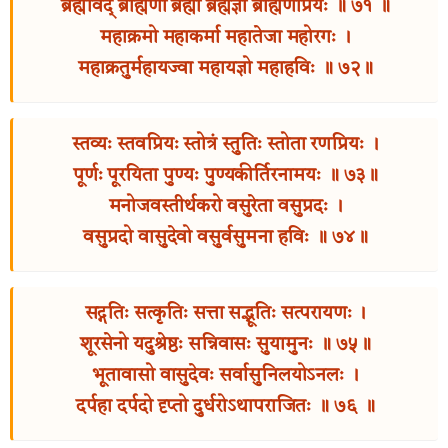
ब्रह्मविद् ब्राह्मणो ब्रह्मी ब्रह्मज्ञो ब्राह्मणप्रियः ॥ ७१ ॥
महाक्रमो महाकर्मा महातेजा महोरगः ।
महाक्रतुर्महायज्वा महायज्ञो महाहविः ॥ ७२॥
स्तव्यः स्तवप्रियः स्तोत्रं स्तुतिः स्तोता रणप्रियः ।
पूर्णः पूरयिता पुण्यः पुण्यकीर्तिरनामयः ॥ ७३॥
मनोजवस्तीर्थकरो वसुरेता वसुप्रदः ।
वसुप्रदो वासुदेवो वसुर्वसुमना हविः ॥ ७४॥
सद्गतिः सत्कृतिः सत्ता सद्भूतिः सत्परायणः ।
शूरसेनो यदुश्रेष्ठः सन्निवासः सुयामुनः ॥ ७५॥
भूतावासो वासुदेवः सर्वासुनिलयोऽनलः ।
दर्पहा दर्पदो दृप्तो दुर्धरोऽथापराजितः ॥ ७६ ॥