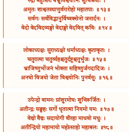
रुद्रो बहुशिरा बभ्रुर्विश्वयोनिः शुचिश्रवाः ।
अमृतः शाश्वतस्थाणुर्वरारोहो महातपाः ॥ १३॥
सर्वगः सर्वविद्भानुर्विष्वक्सेनो जनार्दनः ।
वेदो वेदविदव्यङ्गो वेदाङ्गो वेदवित् कविः ॥ १४॥
लोकाध्यक्षः सुराध्यक्षो धर्माध्यक्षः कृताकृतः ।
चतुरात्मा चतुर्व्यहश्चतुर्दष्ट्रश्चतुर्भुजः ॥ १५॥
भ्राजिष्णुर्भोजनं भोक्ता सहिष्णुर्जगदादिजः ।
अनघो विजयो जेता विश्वयोनिः पुनर्वसुः ॥ १६॥
उपेन्द्रो वामनः प्रांशुरमोघः शुचिरूर्जितः ।
अतीन्द्रः सङ्ग्रहः सर्गो धृतात्मा नियमो यमः ॥ १७॥
वेद्यो वैद्यः सदायोगी वीरहा माधवो मधुः ।
अतीन्द्रियो महामायो महोत्साहो महाबलः ॥१८॥