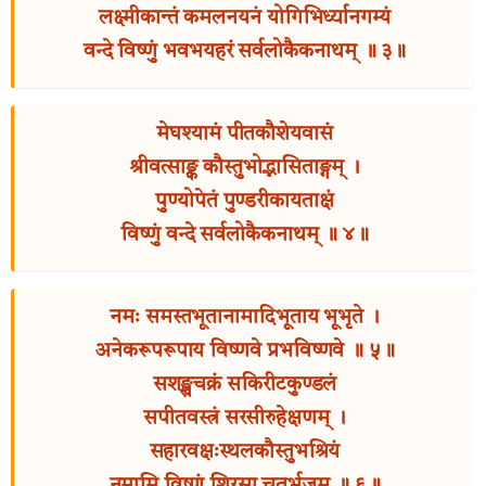
लक्ष्मीकान्तं कमलनयनं योगिभिर्ध्यानगम्यं
वन्दे विष्णुं भवभयहरं सर्वलोकैकनाथम् ॥ ३॥
मेघश्यामं पीतकौशेयवासं
श्रीवत्साङ्क कौस्तुभोद्भासिताङ्गम् ।
पुण्योपेतं पुण्डरीकायताक्षं
विष्णुं वन्दे सर्वलोकैकनाथम् ॥ ४॥
नमः समस्तभूतानामादिभूताय भूभृते ।
अनेकरूपरूपाय विष्णवे प्रभविष्णवे ॥ ५॥
सशङ्खचक्रं सकिरीटकुण्डलं
सपीतवस्त्रं सरसीरुहेक्षणम् ।
सहारवक्षःस्थलकौस्तुभश्रियं