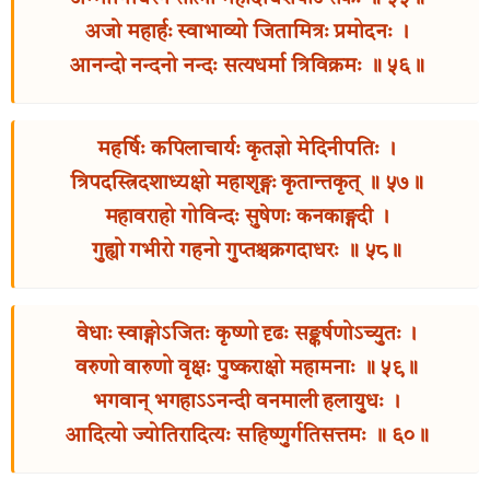
अजो महार्हः स्वाभाव्यो जितामित्रः प्रमोदनः ।
आनन्दो नन्दनो नन्दः सत्यधर्मा त्रिविक्रमः ॥ ५६॥
महर्षिः कपिलाचार्यः कृतज्ञो मेदिनीपतिः ।
त्रिपदस्त्रिदशाध्यक्षो महाशृङ्गः कृतान्तकृत् ॥ ५७॥
महावराहो गोविन्दः सुषेणः कनकाङ्गदी ।
गुह्यो गभीरो गहनो गुप्तश्चक्रगदाधरः ॥ ५८॥
वेधाः स्वाङ्गोऽजितः कृष्णो दृढः सङ्कर्षणोऽच्युतः ।
वरुणो वारुणो वृक्षः पुष्कराक्षो महामनाः ॥ ५९॥
भगवान् भगहाऽऽनन्दी वनमाली हलायुधः ।
आदित्यो ज्योतिरादित्यः सहिष्णुर्गतिसत्तमः ॥ ६०॥