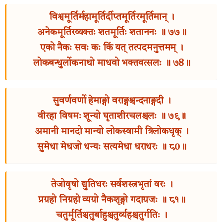
विश्वमूर्तिर्महामूर्तिर्दीप्तमूर्तिरमूर्तिमान् ।
अनेकमूर्तिरव्यक्तः शतमूर्तिः शताननः ॥ ७७॥
एको नैकः सवः कः किं यत् तत्पदमनुत्तमम् ।
लोकबन्धुर्लोकनाथो माधवो भक्तवत्सलः ॥ ७8॥
सुवर्णवर्णो हेमाङ्गो वराङ्गश्चन्दनाङ्गदी ।
वीरहा विषमः शून्यो घृताशीरचलश्चलः ॥ ७९॥
अमानी मानदो मान्यो लोकस्वामी त्रिलोकधृक् ।
सुमेधा मेधजो धन्यः सत्यमेधा धराधरः ॥ ८0॥
तेजोवृषो द्युतिधरः सर्वशस्त्रभृतां वरः ।
प्रग्रहो निग्रहो व्यग्रो नैकशृङ्गो गदाग्रजः ॥ ८१॥
चतुर्मूर्तिश्चतुर्बाहुश्चतुर्व्यहश्चतुर्गतिः ।