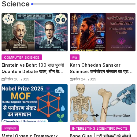
Science
COMPUTER SCIENCE
लेख
Einstein vs Bohr: 100 साल पुरानी
Karn Chhedan Sanskar
Quantum Debate खत्म, चीन के
Science: कर्णच्छेदन संस्कार का प्राचीन
वैज्ञानिकों ने Bohr को सही साबित किया
ज्ञान और Modern Scientific
दिसंबर 20, 2025
नवंबर 24, 2025
Benefits
अनुसन्धान
INTERESTING SCIENTIFIC FACTS
Metal Organic Framework
Bone Glue | टूटी हड्डियों को जोड़ने