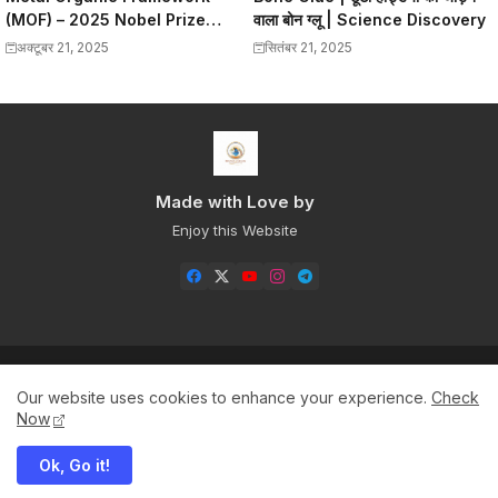
(MOF) – 2025 Nobel Prize
वाला बोन ग्लू | Science Discovery
विजेताओं की क्रांतिकारी खोज
अक्टूबर 21, 2025
सितंबर 21, 2025
Made with Love by
Enjoy this Website
Home
About
Contact us
Privacy Policy
Our website uses cookies to enhance your experience.
Check
Sitemap+
Now
Ok, Go it!
All Right Reserved Copyright ©