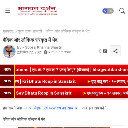
मुख्यपृष्ठ
सूरज कृष्ण शास्त्री
वैदिक और लौकिक संस्कृत में भेद
वैदिक और लौकिक संस्कृत में भेद
By -
Sooraj Krishna Shastri
0
4 minute read
दिसंबर 22, 2021
 एषः कः ? एषा का ? एतत् किम् ? (दीपकम) | bhagwatdarshan.com
➤
NEW
) - १० लकार, अर्थ एवं व्याकरण | Kri Dhatu Roop in Sanskrit
➤
वृत् धातु
NEW
ण | Sev Dhatu Roop in Sanskrit
➤
एध् धातु रूप - १० लकार, अर्थ एवं व्य
NEW
हम सबने पढ़ा--
भाषा विज्ञान एवं व्याकरण का सम्बन्ध
। अब हम सब पढ़ेंगे-
वैदिक और लौकिक संस्कृत में भेद