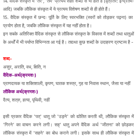
14. वैदिक संस्कृत में 'तर', 'तम' प्रत्यय संज्ञा शब्दों से भी होते हैं (वृत्रतर: इन्द्रतमः
आदि) जबकि लौकिक संस्कृत में ये प्रत्यय विशेषण शब्दों से ही होते हैं।
15. वैदिक संस्कृत में छन्दः पूर्ति के लिए स्वरभक्ति (स्वरों को तोड़कर पढ़ना) का
प्रयोग होता है, जबकि लौकिक संस्कृत में यह नहीं होता है।
इन सबके अतिरिक्त वैदिक संस्कृत से लौकिक संस्कृत के विकास में शब्दों तथा धातुओं
के अर्थों में भी पर्याप्त विभिन्नता आ गई है। तद्यथा कुछ शब्दों के उदाहरण द्रष्टव्य है -
शब्द-
असुर, अराति, वध, क्षिति, न
वैदिक-अर्थ(क्रमशः)
प्राणदायक या शक्तिशाली, कृपण, घातक शस्त्र, गृह या निवास स्थान, जैसा या नहीं
लौकिक अर्थ(क्रमशः)
दैत्य, शत्रु, हत्या, पृथिवी, नहीं
इसी प्रकार वैदिक 'पत्' धातु जो 'उड़ने' को द्योतित करती थी, लौकिक संस्कृत में
'गिरने' का वाचन करने लगी। सह्' धातु अपने वैदिक अर्थ 'जीतना' को छोड़कर
लौकिक संस्कृत में 'सहने' का बोध कराने लगी। इसके साथ ही लौकिक संस्कृत में