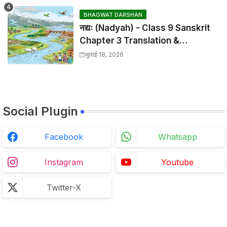
BHAGWAT DARSHAN
नद्यः (Nadyah) - Class 9 Sanskrit
Chapter 3 Translation &
Solutions
जुलाई 18, 2026
Social Plugin
Facebook
Whatsapp
Instagram
Youtube
Twitter-X