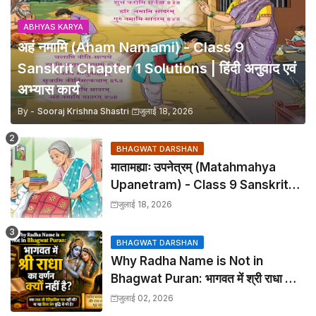
ABHYAS KARYA
अहं नमामि (Aham Namami) - Class 9
Sanskrit Chapter 1 Solutions | हिंदी अनुवाद एवं
अभ्यास कार्य
By -
Sooraj Krishna Shastri
जुलाई 18, 2026
BHAGWAT DARSHAN
मातामह्याः उपनेत्रम् (Matahmahya
Upanetram) - Class 9 Sanskrit
Chapter 2 Translation &
जुलाई 18, 2026
Solutions
BHAGWAT DARSHAN
Why Radha Name is Not in
Bhagwat Puran: भागवत में श्री राधा का
वर्णन क्यों नहीं है?
जुलाई 02, 2026