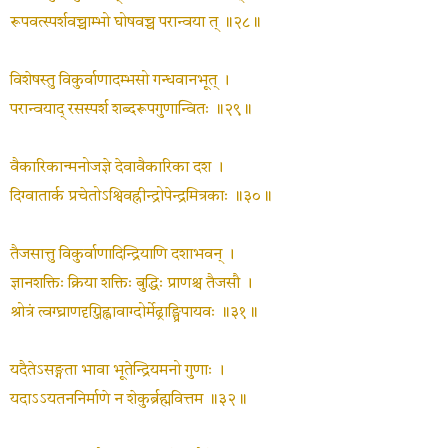
रूपवत्स्पर्शवच्चाम्भो घोषवच्च परान्वया त् ॥२८॥
विशेषस्तु विकुर्वाणादम्भसो गन्धवानभूत् ।
परान्वयाद् रसस्पर्श शब्दरूपगुणान्वितः ॥२९॥
वैकारिकान्मनोजज्ञे देवावैकारिका दश ।
दिग्वातार्क प्रचेतोऽश्विवह्नीन्द्रोपेन्द्रमित्रकाः ॥३०॥
तैजसात्तु विकुर्वाणादिन्द्रियाणि दशाभवन् ।
ज्ञानशक्तिः क्रिया शक्तिः बुद्धिः प्राणश्च तैजसौ ।
श्रोत्रं त्वग्घ्राणदृग्जिह्वावाग्दोर्मेढ्राङ्घ्रिपायवः ॥३१॥
यदैतेऽसङ्गता भावा भूतेन्द्रियमनो गुणाः ।
यदाऽऽयतननिर्माणे न शेकुर्ब्रह्मवित्तम ॥३२॥