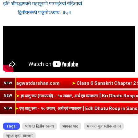
इति श्रीमद्भागवते महापुराणे पारमहंस्यां संहितायां
द्वितीयस्कंधे पञ्चमोऽध्यायः ॥५॥
hagwatdarshan.com
➤
Class 6 Sanskrit Chapter 2 Solutions | संय
NEW
er | कबीरदास
➤
कृ धातु रूप (उभयपदी) - १० लकार, अर्थ एवं व्याकरण | K
NEW
् धातु रूप - १० लकार, अर्थ एवं व्याकरण | Edh Dhatu Roop in Sanskrit
NEW
Tags:
भागवत द्वितीय स्कन्ध
भागवत पाठ
भागवत मूल श्लोक वाचन
सूरज कृष्ण शास्त्री