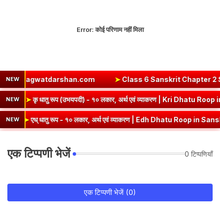
Error:
कोई परिणाम नहीं मिला
hagwatdarshan.com
➤
Class 6 Sanskrit Chapter 2 Solutions | संय
NEW
er | कबीरदास
➤
कृ धातु रूप (उभयपदी) - १० लकार, अर्थ एवं व्याकरण | K
NEW
् धातु रूप - १० लकार, अर्थ एवं व्याकरण | Edh Dhatu Roop in Sanskrit
NEW
एक टिप्पणी भेजें
0 टिप्पणियाँ
एक टिप्पणी भेजें (0)