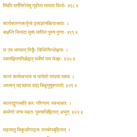
स्थिति सर्गनिरोधेषु गृहीता मायया विभोः ॥१८॥
कार्यकारणकर्तृत्वे द्रव्यज्ञानक्रियाश्रयाः ।
बध्नन्ति नित्यदा मुक्तं मायिनं पुरुषं गुणाः ॥१९॥
स एष भगवान् लिङ्गैः त्रिभिरेतैरधोक्षजः ।
स्वलक्षितगतिर्ब्रह्मन् सर्वेषां मम चेश्वरः ॥२०॥
कालं कर्मस्वभावं च मायेशो मायया स्वया ।
आत्मन् यदृच्छया प्राप्तं विबुभूषुरुपाददे ॥२१॥
कालाद्गुणव्यति करः परिणामः स्वभावतः ।
कर्मणो जन्म महतः पुरुषाधिष्ठितात् अभूत् ॥२२॥
महतस्तु विकुर्वाणाद्रजः सत्त्वोपबृंहितात् ।