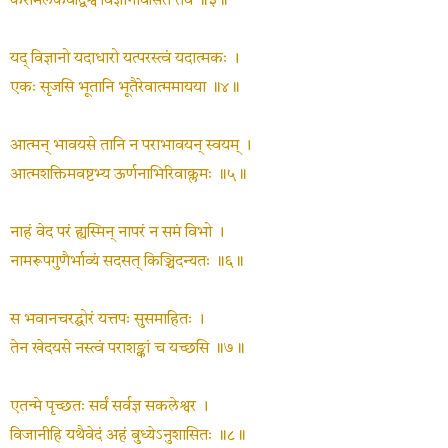
करामलकवद्विश्वं विज्ञानावसितं तव ॥३॥
यद् विज्ञानो यदाधारो यत्परस्त्वं यदात्मकः ।
एकः सृजसि भूतानि भूतैरेवात्ममायया ॥४॥
आत्मन् भावयसे तानि न पराभावयन् स्वयम् ।
आत्मशक्तिमवष्टभ्य ऊर्णनाभिरिवाक्लमः ॥५॥
नाहं वेद परं ह्यस्मिन् नापरं न समं विभो ।
नामरूपगुणैर्भाव्यं सदसत् किञ्चिदन्यतः ॥६॥
स भवानचरद्घोरं यत्तपः सुसमाहितः ।
तेन खेदयसे नस्त्वं पराशङ्कां च यच्छसि ॥७॥
एतन्मे पृच्छतः सर्वं सर्वज्ञ सकलेश्वर ।
विजानीहि यथैवेदं अहं बुध्येऽनुशासितः ॥८॥