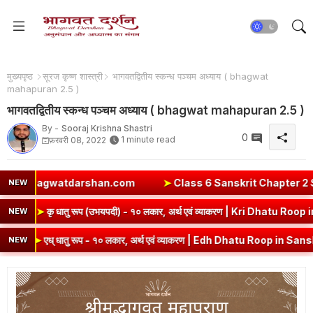
मुख्यपृष्ठ
सूरज कृष्ण शास्त्री
भागवतद्वितीय स्कन्ध पञ्चम अध्याय ( bhagwat
mahapuran 2.5 )
भागवतद्वितीय स्कन्ध पञ्चम अध्याय ( bhagwat mahapuran 2.5 )
By -
Sooraj Krishna Shastri
0
1 minute read
फ़रवरी 08, 2022
hagwatdarshan.com
➤
Class 6 Sanskrit Chapter 2 Solutions | संय
NEW
er | कबीरदास
➤
कृ धातु रूप (उभयपदी) - १० लकार, अर्थ एवं व्याकरण | K
NEW
् धातु रूप - १० लकार, अर्थ एवं व्याकरण | Edh Dhatu Roop in Sanskrit
NEW