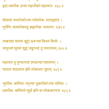
हृदा स्वर्लोक उरसा महर्लोको महात्मनः ॥३८॥
ग्रीवायां जनलोकोऽस्य तपोलोकः स्तनद्वयात् ।
मूर्धभिः सत्यलोकस्तु ब्रह्मलोकः सनातनः ॥३९॥
तत्कट्यां चातलं कॢप्तं ऊरूभ्यां वितलं विभोः ।
जानुभ्यां सुतलं शुद्धं जङ्घाभ्यां तु तलातलम् ॥४०॥
महातलं तु गुल्फाभ्यां प्रपदाभ्यां रसातलम् ।
पातालं पादतलत इति लोकमयः पुमान् ॥४१॥
भूर्लोकः कल्पितः पद्‍भ्यां भुवर्लोकोऽस्य नाभितः ।
स्वर्लोकः कल्पितो मूर्ध्ना इति वा लोककल्पना ॥४२॥