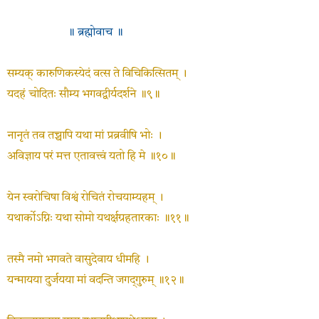
॥ ब्रह्मोवाच ॥
सम्यक् कारुणिकस्येदं वत्स ते विचिकित्सितम् ।
यदहं चोदितः सौम्य भगवद्वीर्यदर्शने ॥९॥
नानृतं तव तच्चापि यथा मां प्रब्रवीषि भोः ।
अविज्ञाय परं मत्त एतावत्त्वं यतो हि मे ॥१०॥
येन स्वरोचिषा विश्वं रोचितं रोचयाम्यहम् ।
यथार्कोऽग्निः यथा सोमो यथर्क्षग्रहतारकाः ॥११॥
तस्मै नमो भगवते वासुदेवाय धीमहि ।
यन्मायया दुर्जयया मां वदन्ति जगद्‍गुरुम् ॥१२॥