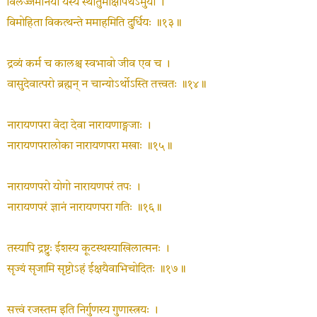
विलज्जमानया यस्य स्थातुमीक्षापथेऽमुया ।
विमोहिता विकत्थन्ते ममाहमिति दुर्धियः ॥१३॥
द्रव्यं कर्म च कालश्च स्वभावो जीव एव च ।
वासुदेवात्परो ब्रह्मन् न चान्योऽर्थोऽस्ति तत्त्वतः ॥१४॥
नारायणपरा वेदा देवा नारायणाङ्गजाः ।
नारायणपरालोका नारायणपरा मखाः ॥१५॥
नारायणपरो योगो नारायणपरं तपः ।
नारायणपरं ज्ञानं नारायणपरा गतिः ॥१६॥
तस्यापि द्रष्टुः ईशस्य कूटस्थस्याखिलात्मनः ।
सृज्यं सृजामि सृष्टोऽहं ईक्षयैवाभिचोदितः ॥१७॥
सत्त्वं रजस्तम इति निर्गुणस्य गुणास्त्रयः ।