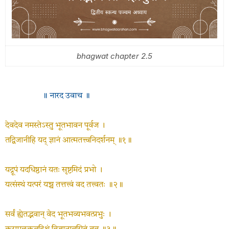
bhagwat chapter 2.5
॥ नारद उवाच ॥
देवदेव नमस्तेऽस्तु भूतभावन पूर्वज ।
तद्विजानीहि यद् ज्ञानं आत्मतत्त्वनिदर्शनम् ॥१॥
यद्रूपं यदधिष्ठानं यतः सृष्टमिदं प्रभो ।
यत्संस्थं यत्परं यच्च तत्तत्त्वं वद तत्त्वतः ॥२॥
सर्वं ह्येतद्भवान् वेद भूतभव्यभवत्प्रभुः ।