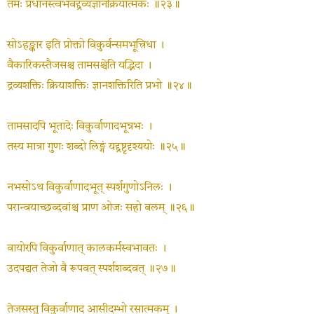
तमः प्रधानस्त्वभवद्द्रव्यज्ञानक्रियात्मकः ॥२३॥
सोऽहङ्कार इति प्रोक्तो विकुर्वन्समभूत्त्रिधा ।
वैकारिकस्तैजसश्च तामसश्चेति यद्भिदा ।
द्रव्यशक्तिः क्रियाशक्तिः ज्ञानशक्तिरिति प्रभो ॥२४॥
तामसादपि भूतादेः विकुर्वाणादभून्नभः ।
तस्य मात्रा गुणः शब्दो लिङ्गं यद्द्रष्टृदृश्ययोः ॥२५॥
नभसोऽथ विकुर्वाणादभूत् स्पर्शगुणोऽनिलः ।
परान्वयाच्छब्दवांश्च प्राण ओजः सहो बलम् ॥२६॥
वायोरपि विकुर्वाणात् कालकर्मस्वभावतः ।
उदपद्यत तेजो वै रूपवत् स्पर्शशब्दवत् ॥२७॥
तेजसस्तु विकुर्वाणाद् आसीदम्भो रसात्मकम् ।