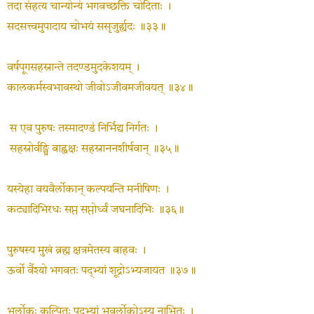
तदा संहत्य चान्योन्यं भगवच्छक्ति चोदिताः ।
सदसत्त्वमुपादाय चोभयं ससृजुर्ह्यदः ॥३३॥
वर्षपूगसहस्रान्ते तदण्डमुदकेशयम् ।
कालकर्मस्वभावस्थो जीवोऽजीवमजीवयत् ॥३४॥
स एव पुरुषः तस्मादण्डं निर्भिद्य निर्गतः ।
सहस्रोर्वङ्घ्रि बाह्वक्षः सहस्राननशीर्षवान् ॥३५॥
यस्येहा वयवैर्लोकान् कल्पयन्ति मनीषिणः ।
कट्यादिभिरधः सप्त सप्तोर्ध्वं जघनादिभिः ॥३६॥
पुरुषस्य मुखं ब्रह्म क्षत्रमेतस्य बाहवः ।
ऊर्वो र्वैश्यो भगवतः पद्‍भ्यां शूद्रोऽभ्यजायत ॥३७॥
भूर्लोकः कल्पितः पद्‍भ्यां भुवर्लोकोऽस्य नाभितः ।