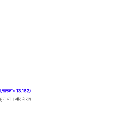
ण,सारका० 13.162)
ही हुआ था ।और ये सब