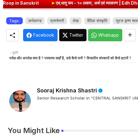
rit
➤
एध् धातु रूप - १० लकार, अर्थ एवं व्याकरण | Edh Dhatu Roop in San
Tags:
कर्मकाण्ड
प्रश्नोत्तरी
लेख
वैदिक संस्कृति
सूरज कृष्ण शास्
Facebook
Twitter
Whatsapp
पुराने
परोक्ष और अपरोक्ष क्या है ? परमात्मा कहाँ है, उसे कैसे पायें ? विजातीय संस्कारों को कैसे हटायें ?
Sooraj Krishna Shastri
Senior Research Scholar in "CENTRAL SANSKRIT
You Might Like