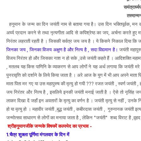
समंत्रार्
तस्मान्म
हनुमान के जन्म का दिन जयंती नाम से बताया गया है। उस दिन भक्तिपूर्वक, मन को वश मे
अर्घ्य प्रदान करने से तथा नृत्यगीता आदि से कपिश्रेष्ठ का जप, अर्चना करते हुए 
निरंतर लहराती रहती है । जिसकी सर्वत्र जय जय है । ये किसने निकाल दिया कि जयंती 
जिनका जय , जिनका विजय अक्षुण है और नित्य है , सदा विद्यमान है।
जयंती महापुर
विजय निरंतर हो और जिसका नाश न हो सके ,उसे जयंती कहते हैं । आदिशक्ति महामाया 
, मतलब यह किस पाणिनि के व्याकरण से आप लोगों ने यह अर्थ लगाया कि जयंती मरे हुए
पुनरावृत्ति को दर्शाने के लिये किया जाता है । अरे आज के युग में भी आप अपने माता पित
माता पिता मर गए या उस महापुरुष की मृत्यु हो गयी ??? रजत जयंती , स्वर्ण जयंती , ह
जय निरंतर और नित्य है , इसलिये इनकी जयंती मनाई जाती है । ऐसे तो नृसिंह जयंत
लाकर दिखा दें जहाँ इन अवतारों के मृत्यु का वर्णन है । जयंती मृत्यु से नहीं , उनक
हो या मृत्यु हो । महावीर जयंती ,बुद्ध जयंती , कबीरदास जयंती , गुरुनानक जयंती इ
जन्मोत्सव साधारण से लोगों का मनाया जाता है , लेकिन "जयंती" शब्द विराट है ,वृहद 
श्रीहनुमानजीके जन्मके विषयमें कल्पभेद का प्रभाव -
1.चैत्र शुक्ला पूर्णिमा मंगलवार के दिन में