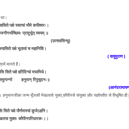
ा था।
ासिते पक्षे स्वात्यां भौमे कपीश्वरः।
जनीगर्भाच्छिवः प्रादुर्भूत् स्वयम् ॥
सवसिन्धु)
स्यासिते पक्षे भूतायां च महानिशि।
( वायुपुराण )
में मानते हैं।
ासि सिते पक्षे हरिदिन्यां मघाभिधे।
 समुत्पन्नो हनुमान् रिपुसूदनः॥
(आनंदरामाय
ं।
हनुमानजीका जन्म मूँजकी मेखलासे युक्त,कौपीनसे संयुक्त और यज्ञोपवीत से विभूषित 
सि सिते पक्षे पौर्णमास्यां कुजेऽहनि।
ेखलया युक्तः कौपीनपरिधारकः।।