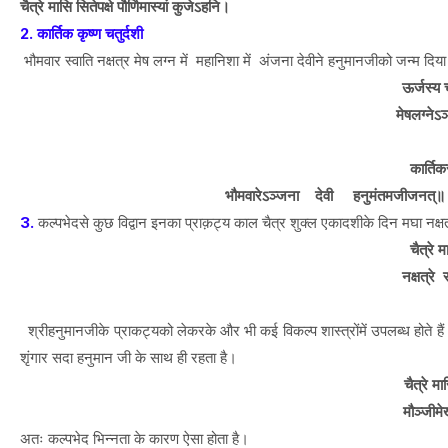
चैत्रे मासि सितेपक्षे पौर्णिमास्यां कुजेऽहनि।
2. कार्तिक कृष्ण चतुर्दशी
भौमवार स्वाति नक्षत्र मेष लग्न में महानिशा में अंजना देवीने हनुमानजीको जन्म दिय
ऊर्जस्य च
मेषलग्नेऽञ्
(उत्
कार्तिक
भौमवारेऽञ्जना देवी हनुमंतमजीजनत्॥
3.
कल्पभेदसे कुछ विद्वान इनका प्राक़ट्य काल चैत्र शुक्ल एकादशीके दिन मघा नक्षत्र
चैत्रे म
नक्षत्रे
श्रीहनुमानजीके प्राकट्यको लेकरके और भी कई विकल्प शास्त्रोंमें उपलब्ध होते है
शृंगार सदा हनुमान जी के साथ ही रहता है।
चैत्रे मा
मौञ्जीम
अतः कल्पभेद भिन्नता के कारण ऐसा होता है।