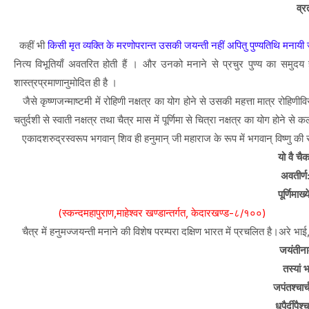
व्र
--वैष्
कहीं भी
किसी मृत व्यक्ति के मरणोपरान्त उसकी जयन्ती नहीं अपितु पुण्यतिथि मनायी
नित्य विभूतियाँ अवतरित होती हैं । और उनको मनाने से प्रचुर पुण्य का समुदय 
शास्त्रप्रमाणानुमोदित ही है ।
जैसे कृष्णजन्माष्टमी में रोहिणी नक्षत्र का योग होने से उसकी महत्ता मात्र रोहिणीव
चतुर्दशी से स्वाती नक्षत्र तथा चैत्र मास में पूर्णिमा से चित्रा नक्षत्र का योग होने से क
एकादशरुद्रस्वरूप भगवान् शिव ही हनुमान् जी महाराज के रूप में भगवान् विष्णु की सहाय
यो वै चै
अवतीर्ण
पूर्णिमाख
(स्कन्दमहापुराण,माहेश्वर खण्डान्तर्गत, केदारखण्ड-८/१००)
चैत्र में हनुमज्जयन्ती मनाने की विशेष परम्परा दक्षिण भारत में प्रचलित है।
अरे भाई
जयंतीना
तस्यां 
जपंतश्चार
धूपैर्दीपै