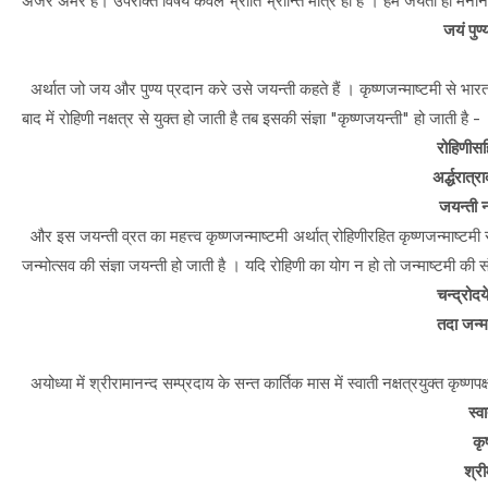
अजर अमर हैं। उपरोक्त विषय केवल भ्रांति भ्रान्ति मात्र ही है । हमें जयंती ही मना
जयं पुण्
अर्थात जो जय और पुण्य प्रदान करे उसे जयन्ती कहते हैं । कृष्णजन्माष्टमी से भारत का
बाद में रोहिणी नक्षत्र से युक्त हो जाती है तब इसकी संज्ञा "कृष्णजयन्ती" हो जाती है -
रोहिणीसह
अर्द्धरात
जयन्ती ना
और इस जयन्ती व्रत का महत्त्व कृष्णजन्माष्टमी अर्थात् रोहिणीरहित कृष्णजन्माष्टमी 
जन्मोत्सव की संज्ञा जयन्ती हो जाती है । यदि रोहिणी का योग न हो तो जन्माष्टमी की स
चन्द्रोदय
तदा जन्म
अयोध्या में श्रीरामानन्द सम्प्रदाय के सन्त कार्तिक मास में स्वाती नक्षत्रयुक्त कृष्ण
स्व
कृ
श्री