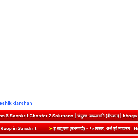
isheshik darshan
 2 Solutions | संयुक्त-व्यञ्जनानि (दीपकम) | bhagwatdarshan.com
याकरण | Vrut (Vrt) Dhatu Roop in Sanskrit
➤
हृ धातु रूप (उभयपदी) - १० ल