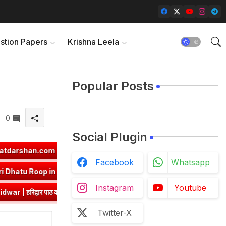
stion Papers
Krishna Leela
Popular Posts
0
Social Plugin
➤
ज्ञा धातु रूप (उभयपदी) - १० लकार, अर्थ एवं व्याकरण | Jna Dhatu Roop in S
Facebook
Whatsapp
कार, अर्थ एवं व्याकरण | Hri Dhatu Roop in Sanskrit
➤
नी धातु रूप (उभयप
Instagram
Youtube
ंश एवं प्रश्नोत्तर
➤
Class 8 Hindi Malhar Chapter 3 Ek Aashirwad | एक
Twitter-X