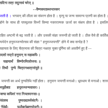
तादिना तत्र तदुत्सवं चरेत् ॥
णवमताब्जभास्कर
 जाती है ।
भगवान् की लीला का संवरण होता है । मृत्यु या जन्म सामान्य प्राणी का होता 
होने के साथ ही पापमूलक विध्नों किम्वा नकारात्मक ऊर्जा का संक्षय होता है । इसलि
िरहित अष्टमी से बढ़ जाती है । और उसकी संज्ञा जयन्ती हो जाती है । ठीक वैसे ही कार्तिक 
ल्पभेदेन हनुमज्जन्मोत्सव की संज्ञा " हनुमज्जयन्ती" होने में क्या सन्देह है ?
ता के लिए चैत्रमास की चित्रा नक्षत्र युक्त पूर्णिमा को अवतीर्ण हुए हैं --
कादशो रुद्रो हनुमान् स महाकपिः।
: सहायार्थं विष्णोरमिततेजस: ॥
्ये तिथौ पुण्ये चित्रानक्षत्रसंयुते ॥
, जयन्ती का अर्थ पुण्यतिथि नहीं होता। हनुमान जयन्ती मनाओ। धूमधाम से मनाओ। शास्त्
मपूर्वोक्ता हनूमज्जन्मवासरः।
भक्त्या कपिवरं नरा नियतमानसाः॥
्चयंतश्च पुष्पपाद्यार्घ्यचंदनैः ।
श्च नैवेद्यैः फलैर्ब्राह्मणभोजनैः॥