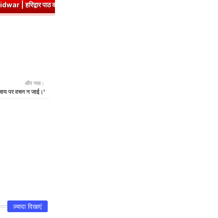
ंश एवं प्रश्नोत्तर
➤
Class 8 Hindi Malhar Chapter 3 Ek Aashirwad | एक
और नया
ण जाय पर वचन न जाई।'
ज़्यादा दिखाएं