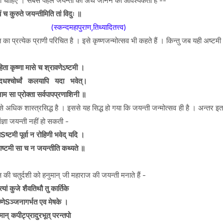
ना चाहिए ।
सबसे पहले जयन्ती का अर्थ जानने की आवश्यकता है --
यं च कुरुते जयन्तीमिति तां विदुः ॥
(स्कन्दमहापुराण,तिथ्यादितत्त्व)
 प्रत्येक प्राणी परिचित है । इसे कृष्णजन्मोत्सव भी कहते हैं । किन्तु जब यही अष्टमी अर
िता कृष्णा मासे च श्रावणेऽष्टमी ।
्रादधश्चोर्ध्वं कलयापि यदा भवेत्।
म सा प्रोक्ता सर्वपापप्रणाशिनी ॥
से अधिक शास्त्रसिद्ध है । इससे यह सिद्ध हो गया कि जयन्ती जन्मोत्सव ही है । अन्तर इतन
ंज्ञा जयन्ती नहीं हो सकती -
ेSष्टमी पूर्वा न रोहिणी भवेद् यदि ।
ाष्टमी सा च न जयन्तीति कथ्यते ॥
पक्ष की चतुर्दशी को हनुमान् जी महाराज की जयन्ती मनाते हैं -
ात्यां कुजे शैवतिथौ तु कार्तिके
ष्णेSञ्जनागर्भत एव मेषके ।
मान् कपीट्प्रादुरभूत् परन्तपो