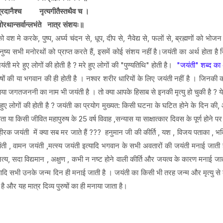
घ्यप्रदानैश्च नृत्यगीतैस्तथैव च ।
नोरथान्सर्वान्लभंते नात्र संशयः॥
 करके, पुष्प, अर्घ्य चंदन से, धूप, दीप से, नैवेद्य से, फलों से, ब्रह्मणों को भोजन क
मनुष्य सभी मनोरथों को प्राप्त करते हैं, इसमें कोई संशय नहीं है।जयंती का अर्थ होता 
मरे हुए लोगों की होती है ? मरे हुए लोगों की "पुण्यतिथि" होती है।
"जयंती" शब्द का 
ुषों की या भगवान की ही होती है । नश्वर शरीर धारियों के लिए जयंती नहीं है । जिनकी की
जगतजननी का नाम भी जयंती है । तो क्या आपके हिसाब से इनकी मृत्यु हो चुकी है ? ये कौ
 लोगों की होती है ? जयंती का प्रयोग मुख्यत: किसी घटना के घटित होने के दिन की, आगे
ा या किसी जीवित महापुरुष के 25 वर्ष विवाह ,सन्यास या साक्षात्कार दिवस के पूर्ण होने पर 
ीरक जयंती में क्या सब मर जाते हैं ??? हनुमान जी की कीर्ति , यश , विजय पताका , भक्ति
ी , वामन जयंती ,मत्स्य जयंती इत्यादि भगवान के सभी अवतारों की जयंती मनाई जाती ह
े नित्य, सदा विद्यमान , अक्षुण , कभी न नष्ट होने वाली कीर्ति और जयत्व के कारण मनाई जा
त्यादि सभी उनके जन्म दिन ही मनाई जाती है । जयंती का किसी भी तरह जन्म और मृत्यु से क
है और यह मात्र दिव्य पुरुषों का ही मनाया जाता है।