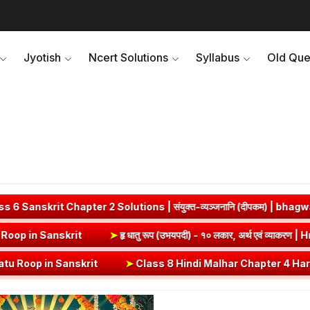
Jyotish
Ncert Solutions
Syllabus
Old Que
 2 Solutions | संयुक्त-व्यञ्जनानि (दीपकम) | bhagwatdarshan.com
याकरण | Vrut (Vrt) Dhatu Roop in Sanskrit
➤
हृ धातु रूप (उभयपदी) - १० ल
skrit
➤
Class 8 Hindi Malhar Chapter 4 Haridwar | हरिद्वार पाठ का सारा