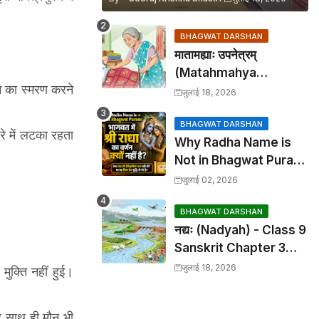
BHAGWAT DARSHAN
मातामह्याः उपनेत्रम्
(Matahmahya
ाम का स्मरण करने
Upanetram) - Class 9
जुलाई 18, 2026
Sanskrit Chapter 2
Translation &
BHAGWAT DARSHAN
रे में लटका रहता
Why Radha Name is
Solutions
Not in Bhagwat Puran:
भागवत में श्री राधा का वर्णन क्यों
जुलाई 02, 2026
नहीं है?
BHAGWAT DARSHAN
नद्यः (Nadyah) - Class 9
Sanskrit Chapter 3
Translation &
जुलाई 18, 2026
मुक्ति नहीं हुई।
Solutions
र साथ ही मौन भी