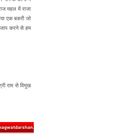
राज महल में राजा
 गया एक बकरी जो
ा जाप करने से हम
्री राम से विमुख
.com
➤
ज्ञा धातु रूप (उभयपदी) - १० लकार, अर्थ एवं व्याकरण | Jna Dhatu 