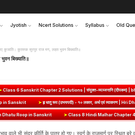
Jyotish
Ncert Solutions
Syllabus
Old Que
ए कुजाति। कुतरुक सुरपुर राज मग, लहत भुवन बिख्याति॥
 भुवन बिख्याति॥
Chapter 2 Solutions | संयुक्त-व्यञ्जनानि (दीपकम) | bhagwatdarshan
Vrut (Vrt) Dhatu Roop in Sanskrit
➤
हृ धातु रूप (उभयपदी) - १० लकार, अर
 in Sanskrit
➤
Class 8 Hindi Malhar Chapter 4 Haridwar | हरिद्वार पाठ 
े भी सुंदर कीर्ति के पात्र हो गए। स्वर्ग के राजमार्ग पर स्थित बुरे वृक