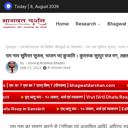
Today | 8, August 2026
Home
Research
Bhagwat
मुख्यपृष्ठ
रामचरितमानस की विशिष्ट चौपाइयों का विश्लेषण
राम नाम सुमिरत सुजस, भाजन भ
राम नाम सुमिरत सुजस, भाजन भए कुजाति। कुतरुक सुरपुर राज मग, लहत
By -
Sooraj Krishna Shastri
8 minute read
मई 27, 2023
? एतत् किम् ? (दीपकम) | bhagwatdarshan.com
➤
Class 6 Sanskrit 
i Dhatu Roop in Sanskrit
➤
वृत् धातु रूप - १० लकार, अर्थ एवं व्याकरण | 
n Sanskrit
➤
एध् धातु रूप - १० लकार, अर्थ एवं व्याकरण | Edh Dhatu Roop
राम नाम का स्मरण करने से (गणिका एवं अजामिल आदि) अप्रिय स्वभाव वाल