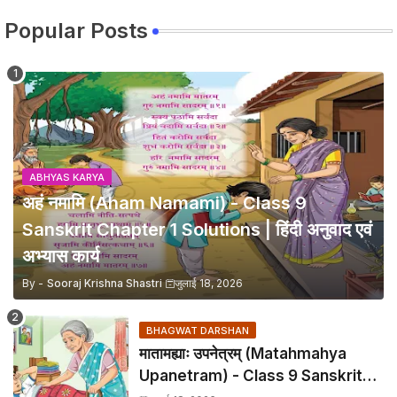
Popular Posts
ABHYAS KARYA
अहं नमामि (Aham Namami) - Class 9
Sanskrit Chapter 1 Solutions | हिंदी अनुवाद एवं
अभ्यास कार्य
By -
Sooraj Krishna Shastri
जुलाई 18, 2026
BHAGWAT DARSHAN
मातामह्याः उपनेत्रम् (Matahmahya
Upanetram) - Class 9 Sanskrit