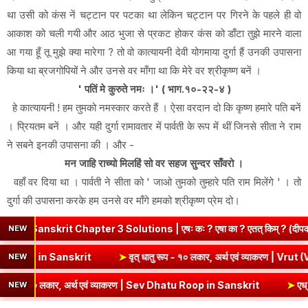
था उसी को कंस नें चट्टान पर पटका था लेकिन चट्टान पर गिरने के पहले ही वो
आकाश को चली गयी और आठ भुजा से प्रकट होकर कंस को डाँटा तुझे मारने वाला
आ गया हूँ तू मुझे क्या मारेगा ? तो वो कात्यायनी देवी योगमाया दुर्गा हैं उनकी उपासना
किया था ब्रजगोपियों ने और उनसे वर माँगा था कि मेरे वर श्रीकृष्ण बनें ।
' पतिं मे कुरुते नमः ।' ( भाग.१०-२२-४ )
हे कात्यायनी ! हम तुमको नमस्कार करते हैं । ऐसा वरदान दो कि कृष्ण हमारे पति बनें
। प्रियतम बनें । और यही दुर्गा रामावतार में पार्वती के रूप में थीं जिनसे सीता ने राम
ने सबने इनकी उपासना की । और -
मन जाहि राच्यो मिलहिं सो वर सहज सुन्दर साँवरो ।
वहाँ वर दिया था । पार्वती ने सीता को ' जाओ तुमको तुम्हारे पति राम मिलेंगे ' । तो
दुर्गा की उपासना करके हम उनसे वर माँगे हमको श्रीकृष्ण प्रेम दो।
anskrit Chapter 3 Solutions | एषः कः ? एषा का ? एतत् किम् ? (दीपकम
NEW
ण | Kri Dhatu Roop in Sanskrit
➤
वृत् धातु रूप - १० लकार, अर्थ एवं व्या
NEW
प - १० लकार, अर्थ एवं व्याकरण | Sev Dhatu Roop in Sanskrit
➤
एध् धातु 
NEW