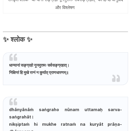
और विश्लेषण
✨
श्लोक
✨
धान्यानां सङ्ग्रहो नूनमुत्तमः सर्वसङ्ग्रहात्।
निक्षिप्तं हि मुखे रत्नं न कुर्यात् प्राणधारणम्॥
dhānyānāṁ saṅgraho nūnam uttamaḥ sarva-
saṅgrahāt।
nikṣiptaṁ hi mukhe ratnaṁ na kuryāt prāṇa-