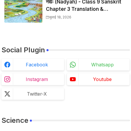
नद्यः (Nadyah) - Class 9 Sanskrit
Chapter 3 Translation &
Solutions
जुलाई 18, 2026
Social Plugin
Facebook
Whatsapp
Instagram
Youtube
Twitter-X
Science