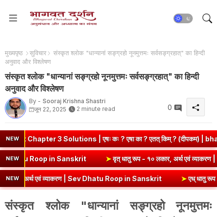
मुख्यपृष्ठ
सुविचार
संस्कृत श्लोक "धान्यानां सङ्ग्रहो नूनमुत्तमः सर्वसङ्ग्रहात्" का हिन्दी
अनुवाद और विश्लेषण
संस्कृत श्लोक "धान्यानां सङ्ग्रहो नूनमुत्तमः सर्वसङ्ग्रहात्" का हिन्दी
अनुवाद और विश्लेषण
By -
Sooraj Krishna Shastri
0
2 minute read
जून 22, 2025
er 3 Solutions | एषः कः ? एषा का ? एतत् किम् ? (दीपकम) | bhagwatdar
NEW
्थ एवं व्याकरण | Kri Dhatu Roop in Sanskrit
➤
वृत् धातु रूप - १० लकार,
NEW
अर्थ एवं व्याकरण | Sev Dhatu Roop in Sanskrit
➤
एध् धातु रूप - १० लकार
NEW
संस्कृत श्लोक "धान्यानां सङ्ग्रहो नूनमुत्तमः