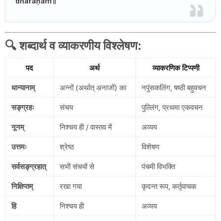
dhāraṇam॥
🔍
शब्दार्थ व व्याकरणीय विश्लेषण
:
पद
अर्थ
व्याकरणिक टिप्पणी
धान्यानाम्
अन्नों (अर्थात् अनाजों) का
नपुंसकलिंग, षष्ठी बहुवचन
सङ्ग्रहः
संचय
पुल्लिंग, प्रथमा एकवचन
नूनम्
निश्चय ही / वास्तव में
अव्यय
उत्तमः
श्रेष्ठ
विशेषण
सर्वसङ्ग्रहात्
सभी संचयों से
पंचमी विभक्ति
निक्षिप्तम्
रखा गया
कृदन्त रूप, कर्तृवाचक
हि
निश्चय ही
अव्यय