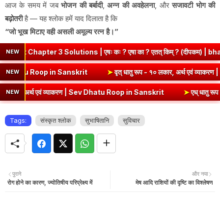
आज के समय में जब
भोजन की बर्बादी
,
अन्न की अवहेलना
, और
सजावटी भोग की
बढ़ोतरी
है — यह श्लोक हमें याद दिलाता है कि
“जो भूख मिटाए वही असली अमूल्य रत्न है।”
er 3 Solutions | एषः कः ? एषा का ? एतत् किम् ? (दीपकम) | bhagwatdar
NEW
्थ एवं व्याकरण | Kri Dhatu Roop in Sanskrit
➤
वृत् धातु रूप - १० लकार,
NEW
अर्थ एवं व्याकरण | Sev Dhatu Roop in Sanskrit
➤
एध् धातु रूप - १० लकार
NEW
Tags:
संस्कृत श्लोक
सुभाषितानि
सुविचार
पुराने
और नया
रोग होने का कारण, ज्योतिषीय परिप्रेक्ष्य में
मेष आदि राशियों की दृष्टि का विश्लेषण