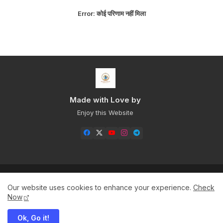
Error:
कोई परिणाम नहीं मिला
Made with Love by
Enjoy this Website
Home
About
Contact us
Privacy Policy
Our website uses cookies to enhance your experience.
Check
Sitemap+
Now
Ok, Go it!
All Right Reserved Copyright ©