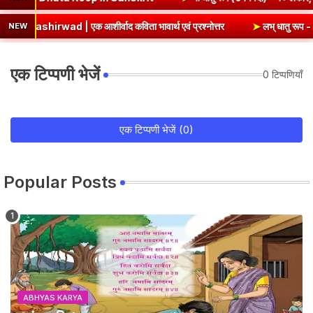
एक आशीर्वाद कविता भावार्थ एवं प्रश्नोत्तर
➤
लभ् धातु रूप - १० लकार, 
NEW
एक टिप्पणी भेजें
0 टिप्पणियाँ
एक टिप्पणी भेजें (0)
Popular Posts
ABHYAS KARYA