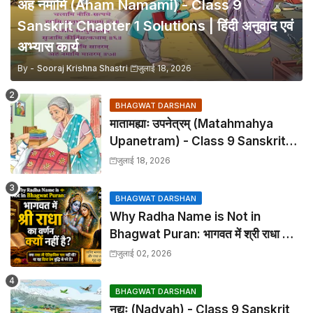
अहं नमामि (Aham Namami) - Class 9
Sanskrit Chapter 1 Solutions | हिंदी अनुवाद एवं
अभ्यास कार्य
By -
Sooraj Krishna Shastri
जुलाई 18, 2026
BHAGWAT DARSHAN
मातामह्याः उपनेत्रम् (Matahmahya
Upanetram) - Class 9 Sanskrit
Chapter 2 Translation &
जुलाई 18, 2026
Solutions
BHAGWAT DARSHAN
Why Radha Name is Not in
Bhagwat Puran: भागवत में श्री राधा का
वर्णन क्यों नहीं है?
जुलाई 02, 2026
BHAGWAT DARSHAN
नद्यः (Nadyah) - Class 9 Sanskrit