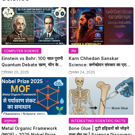
COMPUTER SCIENCE
लेख
Einstein vs Bohr: 100 साल पुरानी
Karn Chhedan Sanskar
Quantum Debate खत्म, चीन के
Science: कर्णच्छेदन संस्कार का प्राचीन
वैज्ञानिकों ने Bohr को सही साबित किया
ज्ञान और Modern Scientific
दिसंबर 20, 2025
नवंबर 24, 2025
Benefits
अनुसन्धान
INTERESTING SCIENTIFIC FACTS
Metal Organic Framework
Bone Glue | टूटी हड्डियों को जोड़ने
(MOF) – 2025 Nobel Prize
वाला बोन ग्लू | Science Discovery