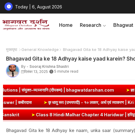
Today | 6, August 2026
Home
Research
Bhagwat
मुख्यपृष्ठ
General Knowledge
Bhagavad Gita ke 18 Adhyay kaise yaa
Bhagavad Gita ke 18 Adhyay kaise yaad karein? Sho
By -
Sooraj Krishna Shastri
5 minute read
दिसंबर 13, 2025
्जनानि (दीपकम) | bhagwatdarshan.com
➤
ज्ञा धातु रूप (उभयपदी) - १०
ary & Question Answer | कबीरदास
➤
कृ धातु रूप (उभयपदी) - १० लक
Class 8 Hindi Malhar Chapter 4 Haridwar | हरिद्वार पाठ का सारांश एवं प्रश्नो
Bhagavad Gita ke 18 Adhyay ke naam, unka saar (summary) a