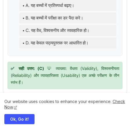
A. यह बच्चों में प्रतिस्पर्धा बढ़ाए।
B. यह बच्चों में परीक्षा का डर पैदा करे।
C. यह वैध, विश्वसनीय और व्यावहारिक हो।
D. यह केवल पाठ्यपुस्तक पर आधारित हो।
✅ सही उत्तर: (C)
💡 व्याख्या: वैधता (Validity), विश्वसनीयता
(Reliability) और व्यावहारिकता (Usability) एक अच्छे परीक्षण के तीन
स्तंभ हैं।
Our website uses cookies to enhance your experience.
Check
 एतत् किम् ? (दीपकम) | bhagwatdarshan.com
➤
Class 6 Sanskrit C
NEW
Now
कृ धातु रूप (उभयपदी) - १० लकार, अर्थ एवं व्याकरण | Kri Dhatu Roop in Sanskri
NEW
Ok, Go it!
p in Sanskrit
➤
एध् धातु रूप - १० लकार, अर्थ एवं व्याकरण | Edh Dhatu R
NEW