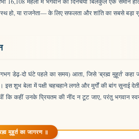
भी 16,108 महलों में भगवान की दिनचर्या बिलकुल एक समान ह
ो, गृहस्थ हो, या राजनेता— के लिए सफलता और शांति का सबसे बड़ा स
न
 लगभग डेढ़-दो घंटे पहले का समय) आता, जिसे 'ब्रह्म मुहूर्त' कहा 
इस शुभ बेला में पक्षी चहचहाने लगते और मुर्गों की बांग सुनाई देत
ं कि कहीं उनके प्रियतम की नींद न टूट जाए, परंतु भगवान स्व
रह्म मुहूर्त का जागरण ॥