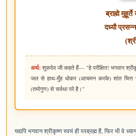
ब्राह्मे मुहूर
दध्यौ प्रसन
(श्र
अर्थ:
शुकदेव जी कहते हैं— "हे परीक्षित! भगवान श्रीकृष
जल से हाथ-मुँह धोकर (आचमन करके) शांत चित्त से
(तमोगुण) से सर्वथा परे है।"
यद्यपि भगवान श्रीकृष्ण स्वयं ही परब्रह्म हैं, फिर भी वे ध