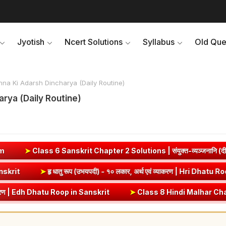
Jyotish
Ncert Solutions
Syllabus
Old Que
a Ki Adarsh Dincharya (Daily Routine)
rya (Daily Routine)
ter 2 Solutions | संयुक्त-व्यञ्जनानि (दीपकम) | bhagwatdarshan.com
रण | Vrut (Vrt) Dhatu Roop in Sanskrit
➤
हृ धातु रूप (उभयपदी) - १० लका
Sanskrit
➤
Class 8 Hindi Malhar Chapter 4 Haridwar | हरिद्वार पाठ का स