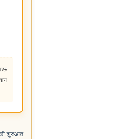
वच्छ
ञान
न की शुरुआत