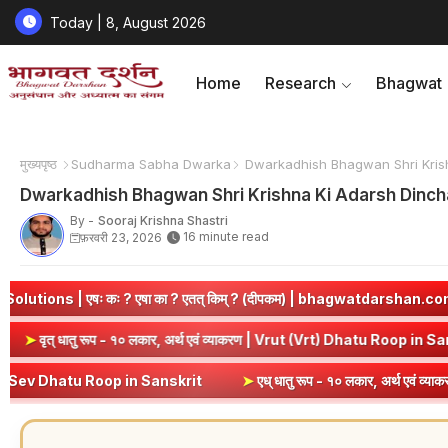
Today | 8, August 2026
Home
Research
Bhagwat
मुख्यपृष्ठ
Sudharma Sabha Dwarka
Dwarkadhish Bhagwan Shri Krishn
Dwarkadhish Bhagwan Shri Krishna Ki Adarsh Dincha
By -
Sooraj Krishna Shastri
16 minute read
फ़रवरी 23, 2026
् किम् ? (दीपकम) | bhagwatdarshan.com
➤
Class 6 Sanskrit Chap
 | Kri Dhatu Roop in Sanskrit
➤
वृत् धातु रूप - १० लकार, अर्थ एवं व्याक
skrit
➤
एध् धातु रूप - १० लकार, अर्थ एवं व्याकरण | Edh Dhatu Roop in 