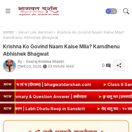
मुख्यपृष्ठ
Varun Lok darshan
Krishna Ko Govind Naam Kaise Mila?
Kamdhenu Abhishek Bhagwat
Krishna Ko Govind Naam Kaise Mila? Kamdhenu
Abhishek Bhagwat
By -
Sooraj Krishna Shastri
0
23 minute read
मार्च 03, 2026
agwatdarshan.com
➤
Class 6 Sanskrit Chapter 3 Solutions | एषः
NEW
ohe Class 8 Hindi Chapter 5 Summary & Question Answer | कबीर
NEW
Dhatu Roop in Sanskrit
➤
सेव् धातु रूप - १० लकार, अर्थ एवं व्याकरण | S
NEW