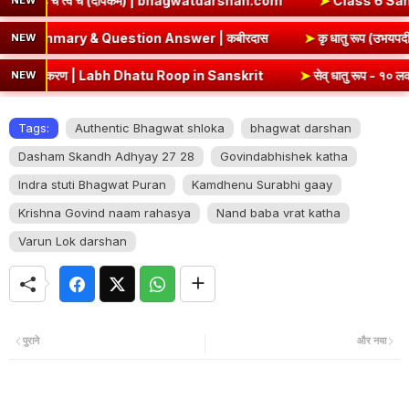
agwatdarshan.com
➤
Class 6 Sanskrit Chapter 3 Solutions | एषः
NEW
ohe Class 8 Hindi Chapter 5 Summary & Question Answer | कबीर
NEW
Dhatu Roop in Sanskrit
➤
सेव् धातु रूप - १० लकार, अर्थ एवं व्याकरण | S
NEW
Tags:
Authentic Bhagwat shloka
bhagwat darshan
Dasham Skandh Adhyay 27 28
Govindabhishek katha
Indra stuti Bhagwat Puran
Kamdhenu Surabhi gaay
Krishna Govind naam rahasya
Nand baba vrat katha
Varun Lok darshan
पुराने
और नया