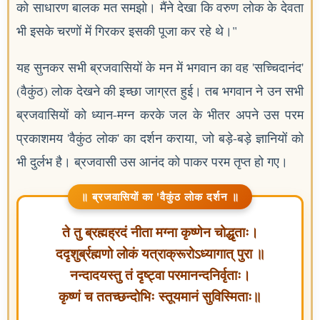
को साधारण बालक मत समझो। मैंने देखा कि वरुण लोक के देवता
भी इसके चरणों में गिरकर इसकी पूजा कर रहे थे।"
यह सुनकर सभी ब्रजवासियों के मन में भगवान का वह 'सच्चिदानंद'
(वैकुंठ) लोक देखने की इच्छा जाग्रत हुई। तब भगवान ने उन सभी
ब्रजवासियों को ध्यान-मग्न करके जल के भीतर अपने उस परम
प्रकाशमय 'वैकुंठ लोक' का दर्शन कराया, जो बड़े-बड़े ज्ञानियों को
भी दुर्लभ है। ब्रजवासी उस आनंद को पाकर परम तृप्त हो गए।
॥ ब्रजवासियों का 'वैकुंठ लोक दर्शन ॥
ते तु ब्रह्मह्रदं नीता मग्ना कृष्णेन चोद्धृताः।
ददृशुर्ब्रह्मणो लोकं यत्राक्रूरोऽध्यागात् पुरा ॥
नन्दादयस्तु तं दृष्ट्वा परमानन्दनिर्वृताः।
कृष्णं च ततच्छन्दोभिः स्तूयमानं सुविस्मिताः॥