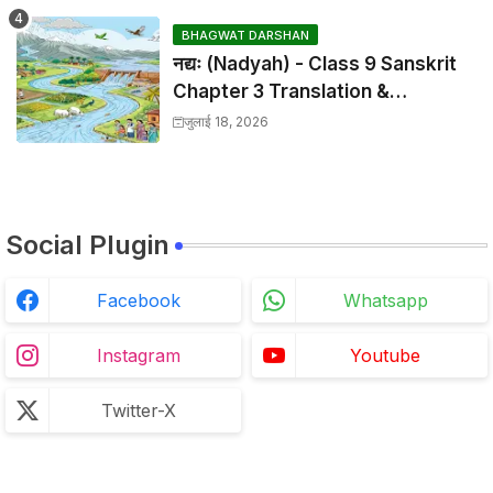
BHAGWAT DARSHAN
नद्यः (Nadyah) - Class 9 Sanskrit
Chapter 3 Translation &
Solutions
जुलाई 18, 2026
Social Plugin
Facebook
Whatsapp
Instagram
Youtube
Twitter-X