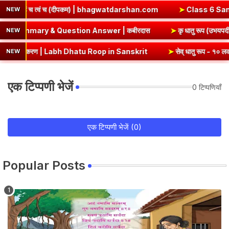
agwatdarshan.com
➤
Class 6 Sanskrit Chapter 3 Solutions | एषः
NEW
ohe Class 8 Hindi Chapter 5 Summary & Question Answer | कबीर
NEW
Dhatu Roop in Sanskrit
➤
सेव् धातु रूप - १० लकार, अर्थ एवं व्याकरण | S
NEW
एक टिप्पणी भेजें
0 टिप्पणियाँ
एक टिप्पणी भेजें (0)
Popular Posts