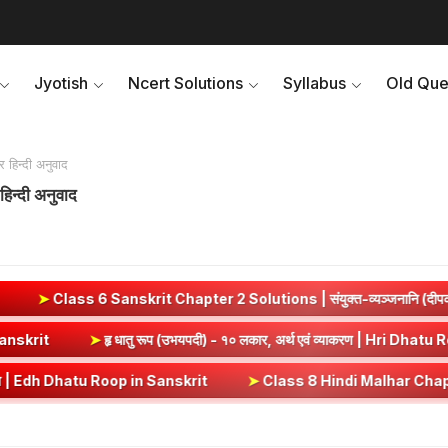
Jyotish
Ncert Solutions
Syllabus
Old Que
र हिन्दी अनुवाद
 हिन्दी अनुवाद
 Chapter 2 Solutions | संयुक्त-व्यञ्जनानि (दीपकम) | bhagwatdarsha
rut (Vrt) Dhatu Roop in Sanskrit
➤
हृ धातु रूप (उभयपदी) - १० लकार, अर्
p in Sanskrit
➤
Class 8 Hindi Malhar Chapter 4 Haridwar | हरिद्वार पाठ