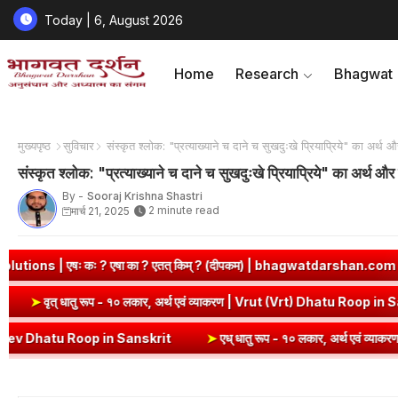
Today | 6, August 2026
Home
Research
Bhagwat
मुख्यपृष्ठ
सुविचार
संस्कृत श्लोक: "प्रत्याख्याने च दाने च सुखदुःखे प्रियाप्रिये" का अर्थ औ
संस्कृत श्लोक: "प्रत्याख्याने च दाने च सुखदुःखे प्रियाप्रिये" का अर्थ और
By -
Sooraj Krishna Shastri
2 minute read
मार्च 21, 2025
 ? एतत् किम् ? (दीपकम) | bhagwatdarshan.com
➤
Class 6 Sanskrit
 Dhatu Roop in Sanskrit
➤
वृत् धातु रूप - १० लकार, अर्थ एवं व्याकरण | V
in Sanskrit
➤
एध् धातु रूप - १० लकार, अर्थ एवं व्याकरण | Edh Dhatu Roo