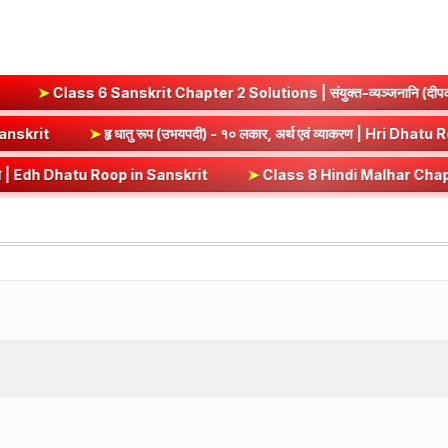
 Chapter 2 Solutions | संयुक्त-व्यञ्जनानि (दीपकम) | bhagwatdarsha
rut (Vrt) Dhatu Roop in Sanskrit
➤
हृ धातु रूप (उभयपदी) - १० लकार, अर्
p in Sanskrit
➤
Class 8 Hindi Malhar Chapter 4 Haridwar | हरिद्वार पाठ