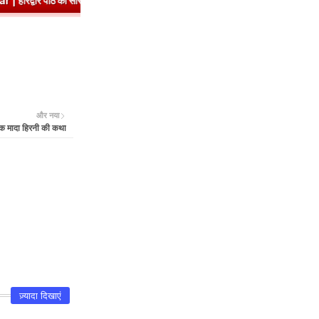
वं प्रश्नोत्तर
➤
Class 8 Hindi Malhar Chapter 3 Ek Aashirwad | एक आशी
और नया
एक मादा हिरनी की कथा
ज़्यादा दिखाएं