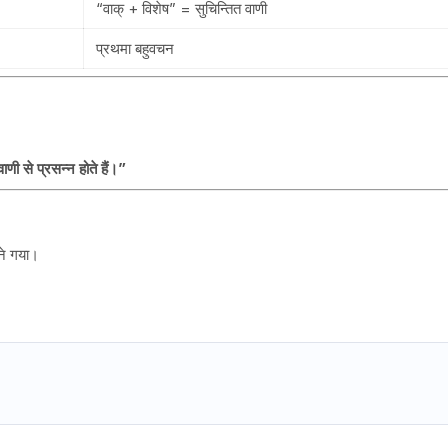
“वाक् + विशेष” = सुचिन्तित वाणी
प्रथमा बहुवचन
वाणी से प्रसन्न होते हैं।”
ने गया।