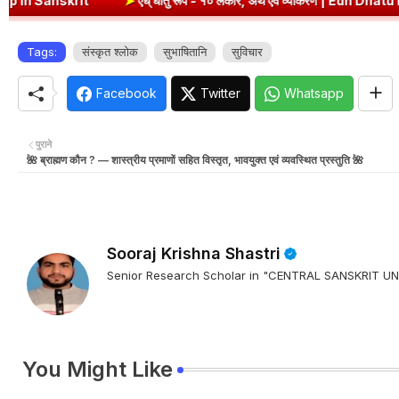
➤
एध् धातु रूप - १० लकार, अर्थ एवं व्याकरण | Edh Dhatu Roop in Sanskri
Tags:
संस्कृत श्लोक
सुभाषितानि
सुविचार
Facebook
Twitter
Whatsapp
पुराने
🌺 ब्राह्मण कौन ? — शास्त्रीय प्रमाणों सहित विस्तृत, भावयुक्त एवं व्यवस्थित प्रस्तुति 🌺
Sooraj Krishna Shastri
Senior Research Scholar in "CENTRAL SANSKRIT
You Might Like