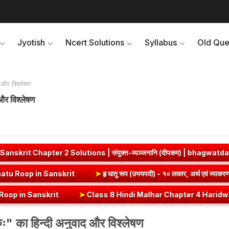
Jyotish
Ncert Solutions
Syllabus
Old Que
ाद और विश्लेषण
द और विश्लेषण
olutions | संयुक्त-व्यञ्जनानि (दीपकम) | bhagwatdarshan.com
➤
ं व्याकरण | Vrut (Vrt) Dhatu Roop in Sanskrit
➤
हृ धातु रूप (उभयपदी) -
t
➤
Class 8 Hindi Malhar Chapter 4 Haridwar | हरिद्वार पाठ का सारांश ए
ा गुरुः" का हिन्दी अनुवाद और विश्लेषण