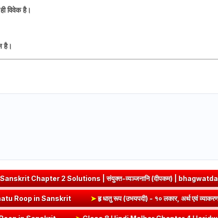
ही विवेक है।
ल है।
olutions | संयुक्त-व्यञ्जनानि (दीपकम) | bhagwatdarshan.com
➤
ं व्याकरण | Vrut (Vrt) Dhatu Roop in Sanskrit
➤
हृ धातु रूप (उभयपदी) -