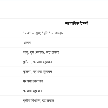
व्याकरणिक टिप्पणी
"सद्" = शुभ; "वृत्ति" = व्यवहार
अव्यय
धातु:
तुष्
(संतोष), लट् लकार
पुल्लिंग, प्रथमा बहुवचन
पुल्लिंग, प्रथमा बहुवचन
प्रथमा एकवचन
प्रथमा बहुवचन
तृतीया विभक्ति, द्वंद्व समास