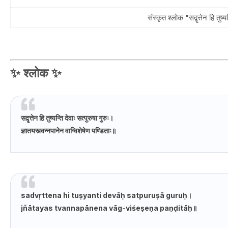
संस्कृत श्लोक "सद्वृत्तेन हि तुष
✨
श्लोक
✨
सद्वृत्तेन हि तुष्यन्ति देवाः सत्पुरुषा गुरुः।
ज्ञातयस्त्वन्नपानेन वाग्विशेषेण पण्डिताः॥
sadvṛttena hi tuṣyanti devāḥ satpuruṣā guruḥ।
jñātayas tvannapānena vāg-viśeṣeṇa paṇḍitāḥ॥