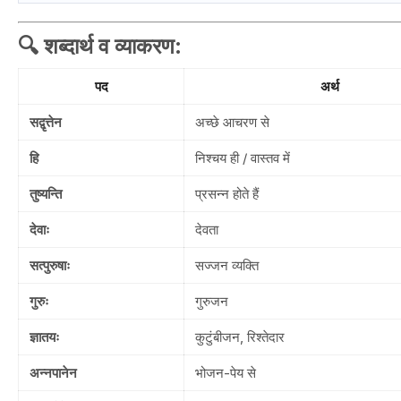
🔍
शब्दार्थ व व्याकरण
:
पद
अर्थ
सद्वृत्तेन
अच्छे आचरण से
हि
निश्चय ही / वास्तव में
तुष्यन्ति
प्रसन्न होते हैं
देवाः
देवता
सत्पुरुषाः
सज्जन व्यक्ति
गुरुः
गुरुजन
ज्ञातयः
कुटुंबीजन, रिश्तेदार
अन्नपानेन
भोजन-पेय से