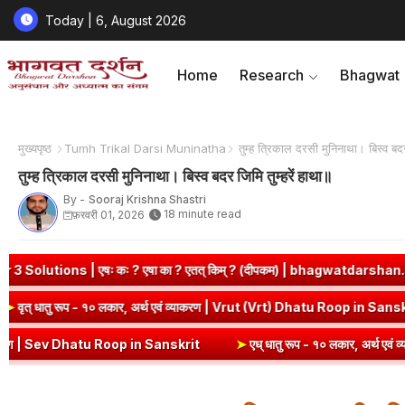
Today | 6, August 2026
Home
Research
Bhagwat
मुख्यपृष्ठ
Tumh Trikal Darsi Muninatha
तुम्ह त्रिकाल दरसी मुनिनाथा। बिस्व बदर 
तुम्ह त्रिकाल दरसी मुनिनाथा। बिस्व बदर जिमि तुम्हरें हाथा॥
By -
Sooraj Krishna Shastri
18 minute read
फ़रवरी 01, 2026
 किम् ? (दीपकम) | bhagwatdarshan.com
➤
Class 6 Sanskrit Chapte
ण | Kri Dhatu Roop in Sanskrit
➤
वृत् धातु रूप - १० लकार, अर्थ एवं व्य
rit
➤
एध् धातु रूप - १० लकार, अर्थ एवं व्याकरण | Edh Dhatu Roop in Sa