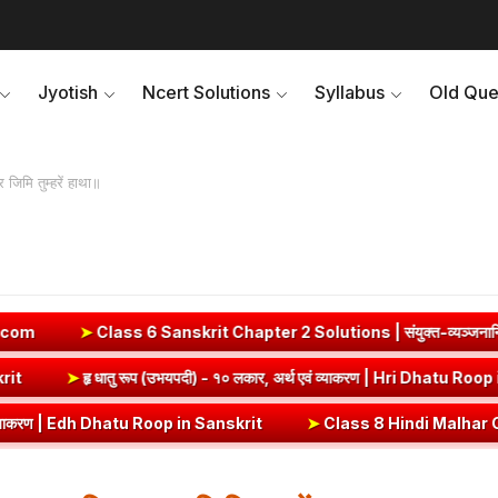
Jyotish
Ncert Solutions
Syllabus
Old Que
जिमि तुम्हरें हाथा॥
r 2 Solutions | संयुक्त-व्यञ्जनानि (दीपकम) | bhagwatdarshan.com
ाकरण | Vrut (Vrt) Dhatu Roop in Sanskrit
➤
हृ धातु रूप (उभयपदी) - १० लक
nskrit
➤
Class 8 Hindi Malhar Chapter 4 Haridwar | हरिद्वार पाठ का सार