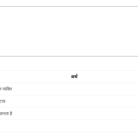
अर्थ
त व्यक्ति
्टता
ानता है