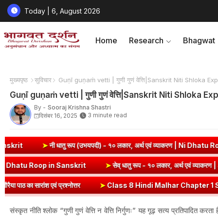
Today | 6, August 2026
Home
Research
Bhagwat
मुख्यपृष्ठ
सुविचार
Guṇī guṇaṁ vetti | गुणी गुणं वेत्ति|Sanskrit Niti Shloka Ex
Guṇī guṇaṁ vetti | गुणी गुणं वेत्ति|Sanskrit Niti Shloka E
By -
Sooraj Krishna Shastri
3 minute read
दिसंबर 16, 2025
तु रूप (उभयपदी) - १० लकार, अर्थ एवं व्याकरण | Ni Dhatu Roop in Sanskrit
र, अर्थ एवं व्याकरण | Labh Dhatu Roop in Sanskrit
➤
सेव् धातु रूप - १
नोत्तर
➤
Class 8 Hindi Malhar Chapter 1 Swadesh | स्वदेश कविता भावार
संस्कृत नीति श्लोक “गुणी गुणं वेत्ति न वेत्ति निर्गुणः” यह गूढ़ सत्य प्रतिपादित 