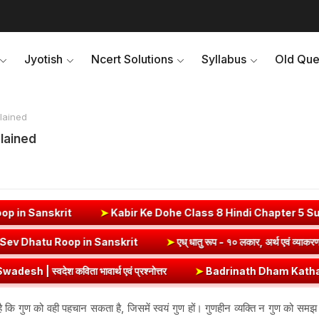
Jyotish
Ncert Solutions
Syllabus
Old Que
plained
xplained
➤
Kabir Ke Dohe Class 8 Hindi Chapter 5 Summary & Question
० लकार, अर्थ एवं व्याकरण | Sev Dhatu Roop in Sanskrit
➤
एध् धातु रूप -
्थ एवं प्रश्नोत्तर
➤
Badrinath Dham Katha: भगवान विष्णु और माता लक्ष्मी
करता है कि गुण को वही पहचान सकता है, जिसमें स्वयं गुण हों। गुणहीन व्यक्ति न गुण को 