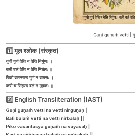
Guṇī guṇaṁ vetti | गुण
1️⃣ मूल श्लोक (संस्कृत)
गुणी गुणं वेत्ति न वेत्ति निर्गुणः ।
बली बलं वेत्ति न वेत्ति निर्बलः ॥
पिको वसन्तस्य गुणं न वायसः ।
करी च सिंहस्य बलं न मूषकः ॥
2️⃣ English Transliteration (IAST)
Guṇī guṇaṁ vetti na vetti nirguṇaḥ |
Balī balaṁ vetti na vetti nirbalaḥ ||
Piko vasantasya guṇaṁ na vāyasaḥ |
Karī ca siṁhasya balaṁ na mūṣakaḥ ||