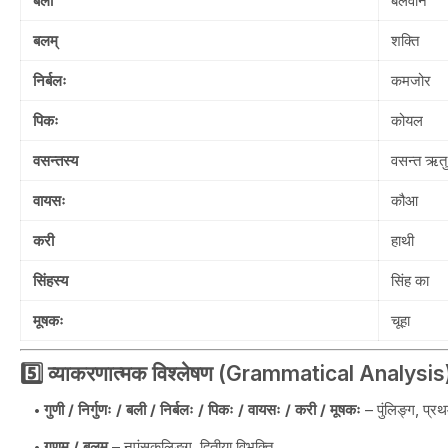
बली
बलवान
बलम्
शक्ति
निर्बलः
कमजोर
पिकः
कोयल
वसन्तस्य
वसन्त ऋतु
वायसः
कौआ
करी
हाथी
सिंहस्य
सिंह का
मूषकः
चूहा
5️⃣ व्याकरणात्मक विश्लेषण (Grammatical Analysis
गुणी / निर्गुणः / बली / निर्बलः / पिकः / वायसः / करी / मूषकः
– पुंलिङ्ग, प्र
गुणम् / बलम्
– नपुंसकलिङ्ग, द्वितीया विभक्ति