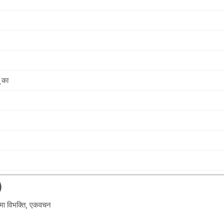
 का
)
थमा विभक्ति, एकवचन