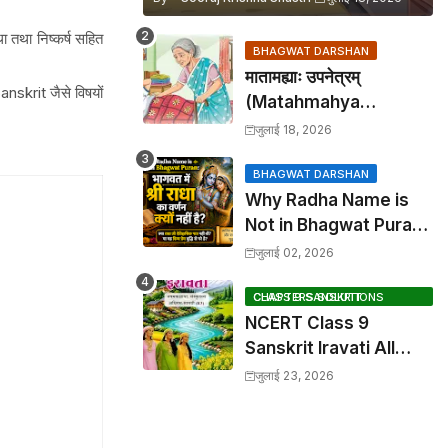
ा तथा निष्कर्ष सहित
BHAGWAT DARSHAN
मातामह्याः उपनेत्रम्
krit जैसे विषयों
(Matahmahya
Upanetram) - Class 9
जुलाई 18, 2026
Sanskrit Chapter 2
Translation &
BHAGWAT DARSHAN
Why Radha Name is
Solutions
Not in Bhagwat Puran:
भागवत में श्री राधा का वर्णन क्यों
जुलाई 02, 2026
नहीं है?
CLASS 9 SANSKRIT CHAPTERS SOLUTIONS
NCERT Class 9
Sanskrit Iravati All
Chapters, Hindi
जुलाई 23, 2026
Anuvad & Solutions
Index