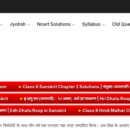
Jyotish
Ncert Solutions
Syllabus
Old Que
➤
Class 6 Sanskrit Chapter 2 Solutions | संयुक्त-व्यञ्जनानि (दीपक
op in Sanskrit
➤
हृ धातु रूप (उभयपदी) - १० लकार, अर्थ एवं व्याकरण | Hri
ण | Edh Dhatu Roop in Sanskrit
➤
Class 8 Hindi Malhar Chapter 4 Harid
र विश्वेदेवों के साथ तीन वर्ष तक लगातार यज्ञ सत्र सम्पादित किया। उस दीक्षा के अवसर