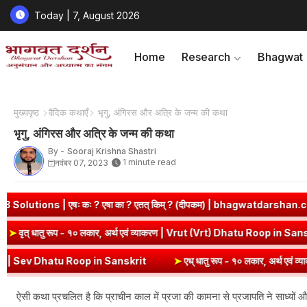
Today | 7, August 2026
Home
Research
Bhagwat
मुख्यपृष्ठ
वैदिक कथाएँ
भृगु, अंगिरस और अत्रि के जन्म की कथा
भृगु, अंगिरस और अत्रि के जन्म की कथा
By -
Sooraj Krishna Shastri
1 minute read
नवंबर 07, 2023
s | एषः कः ? एषा का ? एतत् किम् ? (दीपकम) | bhagwatdarshan.com
krit
➤
वृत् धातु रूप - १० लकार, अर्थ एवं व्याकरण | Vrut (Vrt) Dhatu Ro
| Sev Dhatu Roop in Sanskrit
➤
एध् धातु रूप - १० लकार, अर्थ एवं व्याकर
ऐसी कथा प्रचलित है कि प्राचीन काल में प्रजा की कामना से प्रजापति ने साध्यों औ