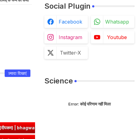
्घतमस् के जन्म की कथा
Social Plugin
Facebook
Whatsapp
Instagram
Youtube
Twitter-X
ज़्यादा दिखाएं
Science
Error:
कोई परिणाम नहीं मिला
म) | bhagwatdarshan.com
➤
ज्ञा धातु रूप (उभयपदी) - १० लकार, अर्थ एव