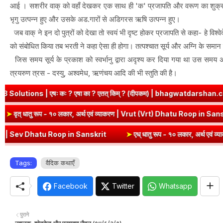
आई । सशरीर वाक् को वहाँ देखकर एक साथ ही 'क' प्रजापति और वरूण का शुक्र स्खल
भृगु उत्पन्न हुए और उसके अड.गारों से अडिगरस ऋषि उत्पन्न हुए।
जब वाक् ने इन दो पुत्रों को देखा तो स्वयं भी दृष्ट होकर प्रजापति से कहा- हे विश्वे
को संबोधित किया तब भरती ने कहा ऐसा ही होगा। तत्पश्चात सूर्य और अग्नि के समान श
जिस समय सूर्य के प्रकाश को स्वर्भानु द्वारा अदृश्य कर दिया गया था उस समय अन
त्रयरुण त्रस - दस्यु, अश्वमेध, ऋणंचय आदि की भी स्तुति की है।
s | एषः कः ? एषा का ? एतत् किम् ? (दीपकम) | bhagwatdarshan.com
krit
➤
वृत् धातु रूप - १० लकार, अर्थ एवं व्याकरण | Vrut (Vrt) Dhatu Ro
| Sev Dhatu Roop in Sanskrit
➤
एध् धातु रूप - १० लकार, अर्थ एवं व्याकर
Tags:
वैदिक कथाएँ
Facebook
Twitter
Whatsapp
पुराने