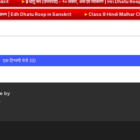
op in Sanskrit
➤
हृ धातु रूप (उभयपदी) - १० लकार, अर्थ एवं व्याकरण | Hri
ण | Edh Dhatu Roop in Sanskrit
➤
Class 8 Hindi Malhar Chapter 4 Harid
एक टिप्पणी भेजें (0)
e by
e