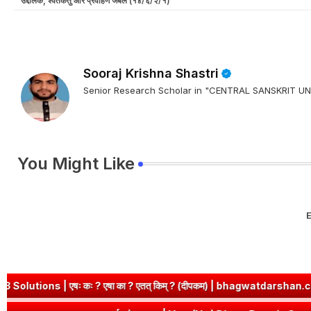
उद्दालक, श्वेतकेतु और प्रवाहण जैबल (१४/६/२/१)
Sooraj Krishna Shastri
Senior Research Scholar in "CENTRAL SANSKRIT
You Might Like
E
s | एषः कः ? एषा का ? एतत् किम् ? (दीपकम) | bhagwatdarshan.com