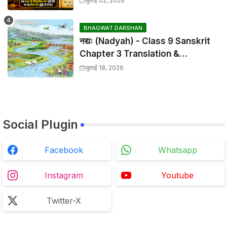
जुलाई 02, 2026
BHAGWAT DARSHAN
नद्यः (Nadyah) - Class 9 Sanskrit
Chapter 3 Translation &
Solutions
जुलाई 18, 2026
Social Plugin
Facebook
Whatsapp
Instagram
Youtube
Twitter-X