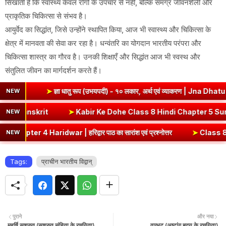
सिखाती हैं कि स्वास्थ्य केवल रोगों के उपचार से नहीं, बल्कि समग्र जीवनशैली और
प्राकृतिक चिकित्सा से संभव है।
आयुर्वेद का सिद्धांत, जिसे उन्होंने स्थापित किया, आज भी स्वास्थ्य और चिकित्सा के
क्षेत्र में मानवता की सेवा कर रहा है। धन्वंतरि का योगदान भारतीय परंपरा और
चिकित्सा शास्त्र का गौरव है। उनकी शिक्षाएँ और सिद्धांत आज भी स्वस्थ और
संतुलित जीवन का मार्गदर्शन करते हैं।
➤
ज्ञा धातु रूप (उभयपदी) - १० लकार, अर्थ एवं व्याकरण | Jna Dhatu Roop in S
NEW
 | Ni Dhatu Roop in Sanskrit
➤
Kabir Ke Dohe Class 8 Hindi Ch
NEW
ridwar | हरिद्वार पाठ का सारांश एवं प्रश्नोत्तर
➤
Class 8 Hindi Malhar
NEW
Tags:
प्राचीन भारतीय विद्वान्
पुराने
और नया
महर्षि सुश्रुत (सुश्रुत संहिता के रचयिता)
वाग्भट (अष्टांग हृदय के रचयिता)