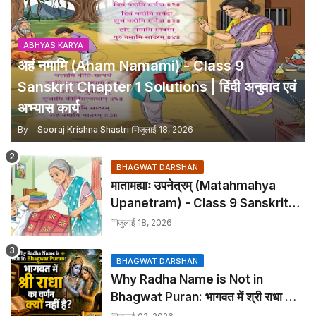
ABHYAS KARYA
अहं नमामि (Aham Namami) - Class 9
Sanskrit Chapter 1 Solutions | हिंदी अनुवाद एवं
अभ्यास कार्य
By -
Sooraj Krishna Shastri
जुलाई 18, 2026
BHAGWAT DARSHAN
मातामह्याः उपनेत्रम् (Matahmahya
Upanetram) - Class 9 Sanskrit
Chapter 2 Translation &
जुलाई 18, 2026
Solutions
BHAGWAT DARSHAN
Why Radha Name is Not in
Bhagwat Puran: भागवत में श्री राधा का
वर्णन क्यों नहीं है?