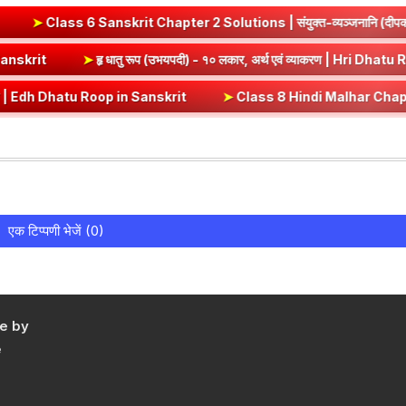
anskrit Chapter 2 Solutions | संयुक्त-व्यञ्जनानि (दीपकम) | bhagwa
t) Dhatu Roop in Sanskrit
➤
हृ धातु रूप (उभयपदी) - १० लकार, अर्थ एवं व
atu Roop in Sanskrit
➤
Class 8 Hindi Malhar Chapter 4 Haridwar | हरिद्
एक टिप्पणी भेजें (0)
e by
e