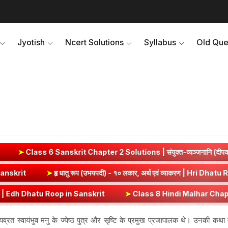
Jyotish
Ncert Solutions
Syllabus
Old Que
anskrit Chapter 2 Solutions | संयुक्त-व्यञ्जनानि (दीपकम) | bhagwa
t) Dhatu Roop in Sanskrit
➤
हृ धातु रूप (उभयपदी) - १० लकार, अर्थ एवं व
atu Roop in Sanskrit
➤
Class 8 Hindi Malhar Chapter 4 Haridwar | हरिद्
यव्रत स्वायंभुव मनु के ज्येष्ठ पुत्र और सृष्टि के प्रमुख प्रजापालक थे। उनकी कथा मे