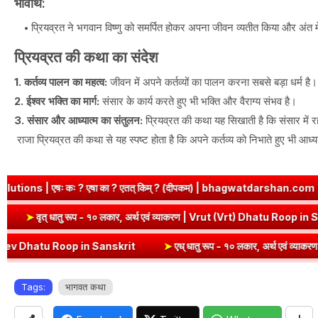
भावार्थ:
प्रियव्रत ने भगवान विष्णु को समर्पित होकर अपना जीवन व्यतीत किया और अंत में 
प्रियव्रत की कथा का संदेश
1. कर्तव्य पालन का महत्व:
जीवन में अपने कर्तव्यों का पालन करना सबसे बड़ा धर्म है।
2. ईश्वर भक्ति का मार्ग:
संसार के कार्य करते हुए भी भक्ति और वैराग्य संभव है।
3. संसार और आध्यात्म का संतुलन:
प्रियव्रत की कथा यह सिखाती है कि संसार में 
राजा प्रियव्रत की कथा से यह स्पष्ट होता है कि अपने कर्तव्य को निभाते हुए भी आध्य
 एषा का ? एतत् किम् ? (दीपकम) | bhagwatdarshan.com
➤
Class 6 S
Roop in Sanskrit
➤
वृत् धातु रूप - १० लकार, अर्थ एवं व्याकरण | Vrut (Vr
 Roop in Sanskrit
➤
एध् धातु रूप - १० लकार, अर्थ एवं व्याकरण | Edh Dh
Tags:
भागवत कथा