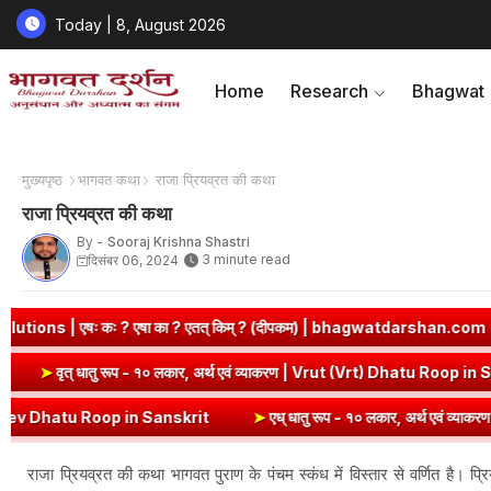
Today | 8, August 2026
Home
Research
Bhagwat
मुख्यपृष्ठ
भागवत कथा
राजा प्रियव्रत की कथा
राजा प्रियव्रत की कथा
By -
Sooraj Krishna Shastri
3 minute read
दिसंबर 06, 2024
 एषा का ? एतत् किम् ? (दीपकम) | bhagwatdarshan.com
➤
Class 6 S
Roop in Sanskrit
➤
वृत् धातु रूप - १० लकार, अर्थ एवं व्याकरण | Vrut (Vr
 Roop in Sanskrit
➤
एध् धातु रूप - १० लकार, अर्थ एवं व्याकरण | Edh Dh
राजा प्रियव्रत की कथा भागवत पुराण के पंचम स्कंध में विस्तार से वर्णित है। प्रि