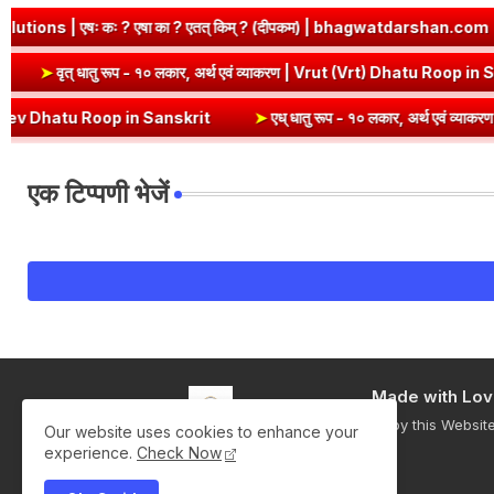
 एषा का ? एतत् किम् ? (दीपकम) | bhagwatdarshan.com
➤
Class 6 S
Roop in Sanskrit
➤
वृत् धातु रूप - १० लकार, अर्थ एवं व्याकरण | Vrut (Vr
 Roop in Sanskrit
➤
एध् धातु रूप - १० लकार, अर्थ एवं व्याकरण | Edh Dh
एक टिप्पणी भेजें
Made with Lov
Enjoy this Websit
Our website uses cookies to enhance your
experience.
Check Now