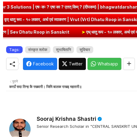
ः कः ? एषा का ? एतत् किम् ? (दीपकम) | bhagwatdarshan.com
➤
Cla
n Sanskrit
➤
वृत् धातु रूप - १० लकार, अर्थ एवं व्याकरण | Vrut (Vrt) Dh
 Dhatu Roop in Sanskrit
➤
एध् धातु रूप - १० लकार, अर्थ एवं व्याकरण | E
Tags:
संस्कृत श्लोक
सुभाषितानि
सुविचार
Facebook
Twitter
Whatsapp
पुराने
करउँ सदा तिन्ह कै रखवारी। जिमि बालक राखइ महतारी॥
Sooraj Krishna Shastri
Senior Research Scholar in "CENTRAL SANSKRIT