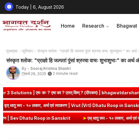
Today | 6, August 2026
Home
Research
Bhagwat
मुख्यपृष्ठ
सुविचार
संस्कृत श्लोक: "प्राज्ञो हि जल्पतां पुंसां श्रुत्वा वाचः शुभाशुभाः" का अर्
संस्कृत श्लोक: "प्राज्ञो हि जल्पतां पुंसां श्रुत्वा वाचः शुभाशुभाः" का अर्थ
By -
Sooraj Krishna Shastri
2 minute read
मार्च 26, 2025
ः कः ? एषा का ? एतत् किम् ? (दीपकम) | bhagwatdarshan.com
➤
Cla
n Sanskrit
➤
वृत् धातु रूप - १० लकार, अर्थ एवं व्याकरण | Vrut (Vrt) Dh
 Dhatu Roop in Sanskrit
➤
एध् धातु रूप - १० लकार, अर्थ एवं व्याकरण | E