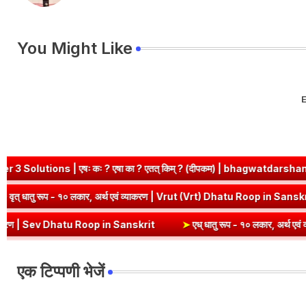
You Might Like
E
ः कः ? एषा का ? एतत् किम् ? (दीपकम) | bhagwatdarshan.com
➤
Cla
n Sanskrit
➤
वृत् धातु रूप - १० लकार, अर्थ एवं व्याकरण | Vrut (Vrt) Dh
 Dhatu Roop in Sanskrit
➤
एध् धातु रूप - १० लकार, अर्थ एवं व्याकरण | E
एक टिप्पणी भेजें