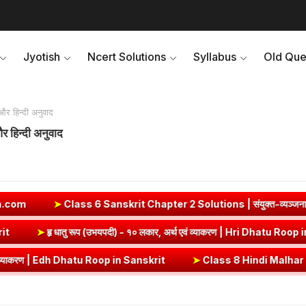
Jyotish
Ncert Solutions
Syllabus
Old Que
थ और हिन्दी अनुवाद
 और हिन्दी अनुवाद
ss 6 Sanskrit Chapter 2 Solutions | संयुक्त-व्यञ्जनानि (दीपकम) | b
atu Roop in Sanskrit
➤
हृ धातु रूप (उभयपदी) - १० लकार, अर्थ एवं व्याकरण
dh Dhatu Roop in Sanskrit
➤
Class 8 Hindi Malhar Chapter 4 Haridwar | 