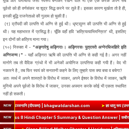
मूर्ख और धर्माचार्यो जैसा स्वरूप बनाकर रखने वाले भी एक एक करके अपने सब
पूर्वजो को ही वर्णसंकर या शूद्र सिद्ध करने पर तुले हैं। इसका कारण मूर्खता तो है ही,
इनकी बुद्धि राजनेताओ की गुलाम हो चुकी हैं।
(९) द्रौपदी की उत्पत्ति भी अग्नि से हुई थी। धृष्टद्युम्न की उत्पत्ति भी अग्नि से हुई
थी। यह महाभारत में प्रसिद्ध है। चूँकि वहाँ हवि 'क्षत्रियत्वाभिमन्त्रित' थी, इसलिए
इन दोनों को क्षत्रिय माना गया।
(१०) निरुक्त में -
"अङ्गारेषु अङ्गिराः। अङ्गिरसः पुत्रास्ते अग्नेरधिजज्ञिरे इति
अग्निजन्म।"
- यहाँ अङ्गिरा ऋषि की उत्पत्ति भी अग्नि से कही गई है। अगर नहीं
मानोगे तब तो वैदिक ग्रंथो में भी अनेकों अयोनिज उत्पत्तिया कही गयी हैं। वेद भी
नकारने है , तब फिर स्वयं को सनातनी कहने के लिए तुम्हारे पास क्या बचा व बचेगा?
अतः व्यर्थ में अपने शास्त्रो के विरोध में जाकर, अपने ईश्वर के विरोध में जाकर, ऋषि
मुनियो अपने पूर्वजो के विरोध में जाकर, उनका अपमान करके कोई भी एकता स्थापित
नहीं हो सकती।
नानि (दीपकम) | bhagwatdarshan.com
➤
ज्ञा धातु रूप (उभयपदी) - १० ल
NEW
Kabir Ke Dohe Class 8 Hindi Chapter 5 Summary & Question Ans
NEW