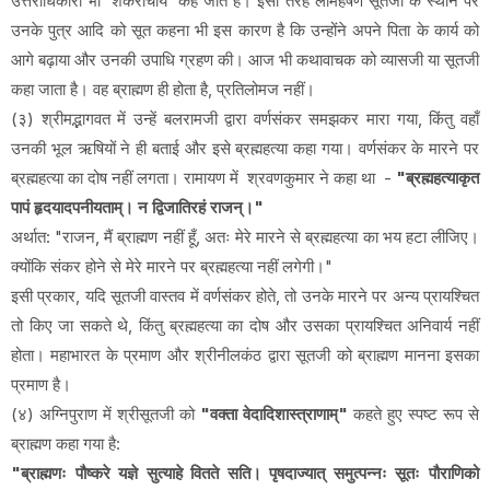
उत्तराधिकारी भी 'शंकराचार्य' कहे जाते हैं। इसी तरह लोमहर्षण सूतजी के स्थान पर
उनके पुत्र आदि को सूत कहना भी इस कारण है कि उन्होंने अपने पिता के कार्य को
आगे बढ़ाया और उनकी उपाधि ग्रहण की। आज भी कथावाचक को व्यासजी या सूतजी
कहा जाता है। वह ब्राह्मण ही होता है, प्रतिलोमज नहीं।
(३) श्रीमद्भागवत में उन्हें बलरामजी द्वारा वर्णसंकर समझकर मारा गया, किंतु वहाँ
उनकी भूल ऋषियों ने ही बताई और इसे ब्रह्महत्या कहा गया। वर्णसंकर के मारने पर
ब्रह्महत्या का दोष नहीं लगता। रामायण में श्रवणकुमार ने कहा था -
"ब्रह्महत्याकृत
पापं हृदयादपनीयताम्। न द्विजातिरहं राजन्।"
अर्थात: "राजन, मैं ब्राह्मण नहीं हूँ, अतः मेरे मारने से ब्रह्महत्या का भय हटा लीजिए।
क्योंकि संकर होने से मेरे मारने पर ब्रह्महत्या नहीं लगेगी।"
इसी प्रकार, यदि सूतजी वास्तव में वर्णसंकर होते, तो उनके मारने पर अन्य प्रायश्चित
तो किए जा सकते थे, किंतु ब्रह्महत्या का दोष और उसका प्रायश्चित अनिवार्य नहीं
होता। महाभारत के प्रमाण और श्रीनीलकंठ द्वारा सूतजी को ब्राह्मण मानना इसका
प्रमाण है।
(४) अग्निपुराण में श्रीसूतजी को
"वक्ता वेदादिशास्त्राणाम्"
कहते हुए स्पष्ट रूप से
ब्राह्मण कहा गया है:
"ब्राह्मणः पौष्करे यज्ञे सुत्याहे वितते सति। पृषदाज्यात् समुत्पन्नः सूतः पौराणिको