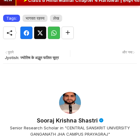
➤
Class 8 Hindi Malhar Chapter 4 Haridwar | हरिद्वार पाठ का सारांश एवं प्रश
NEW
Tags:
भागवत रहस्य
लेख
पुराने
और नया
Jyotish: ज्योतिष के अद्भुत फलित सूत्र
Sooraj Krishna Shastri
Senior Research Scholar in "CENTRAL SANSKRIT UNIVERSITY
GANGANATH JHA CAMPUS PRAYAGRAJ"