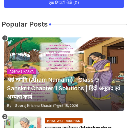
एक टिप्पणी भेजें (0)
Popular Posts
ABHYAS KARYA
अहं नमामि (Aham Namami) - Class 9
Sanskrit Chapter 1 Solutions | हिंदी अनुवाद एवं
अभ्यास कार्य
By -
Sooraj Krishna Shastri
जुलाई 18, 2026
BHAGWAT DARSHAN