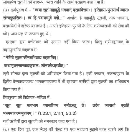
लोमहर्षण सूतजी को काश्यप, व्यास आदि के साथ ब्राह्मण कहा गया है।
(७) कूर्मपुराण में -
"त्वया सूत महाबुद्धे भगवान् ब्रह्मवित्तमः। इतिहास-पुराणार्थं व्यासः
संन्यगुपासितः। त्वं हि स्वायम्भुवे यज्ञे..."
अर्थात: हे महाबुद्धि सूतजी, आप भगवान्,
ब्रह्मविदों में श्रेष्ठ ब्राह्मण हैं। आपने इतिहास-पुराणों के लिए श्रीव्यासजी की सेवा की
थी। आप यज्ञ से उत्पन्न हुए थे।
ब्राह्मण द्वारा वर्णसंकर को प्रणाम नहीं किया जाता। किंतु श्रीमद्भागवत् के
पद्मपुराणीय माहात्म्य में:
"नैमिषे सूतमासीनमभिवाद्य महामतिम्।
कथामृतरसास्वादकुशलः शौनकोऽब्रवीत्।"
श्री शौनक द्वारा सूतजी को अभिवादन किया गया है। इसी प्रकार, स्कन्दपुराण के
द्वितीय वैष्णवखण्डस्थ भागवतमाहात्म्य में भी ब्राह्मण ऋषियों द्वारा सूतजी का अभिवादन
किया गया है।
शिवपुराण की विद्येश्वर-संहिता में:
"
सूत सूत महाभाग व्यासशिष्य नमोऽस्तु ते। तदेव व्यासतो ब्रूहि
भस्ममाहात्म्यमुत्तमम्।" (1.23.1, 2.11.1, 5.1.2)
यहाँ ऋषियों द्वारा सूतजी को नमस्कार कहा गया है।
(८) एक दिन पूर्व, एक मित्र की पोस्ट पर एक महाशय मुझसे बहस करने लगे कि