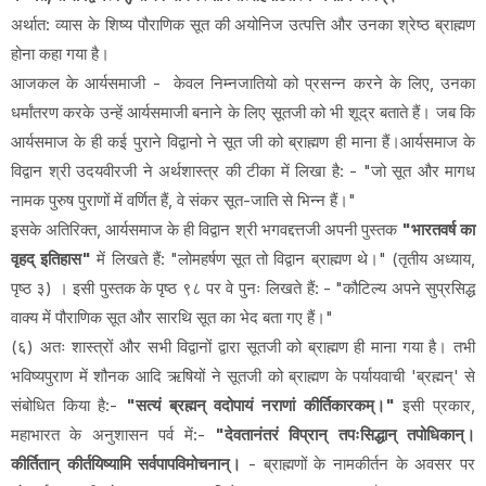
अर्थात: व्यास के शिष्य पौराणिक सूत की अयोनिज उत्पत्ति और उनका श्रेष्ठ ब्राह्मण
होना कहा गया है।
आजकल के आर्यसमाजी - केवल निम्नजातियो को प्रसन्न करने के लिए, उनका
धर्मांतरण करके उन्हें आर्यसमाजी बनाने के लिए सूतजी को भी शूद्र बताते हैं। जब कि
आर्यसमाज के ही कई पुराने विद्वानो ने सूत जी को ब्राह्मण ही माना हैं।आर्यसमाज के
विद्वान श्री उदयवीरजी ने अर्थशास्त्र की टीका में लिखा है: - "जो सूत और मागध
नामक पुरुष पुराणों में वर्णित हैं, वे संकर सूत-जाति से भिन्न हैं।"
इसके अतिरिक्त, आर्यसमाज के ही विद्वान श्री भगवद्दत्तजी अपनी पुस्तक
"भारतवर्ष का
वृहद् इतिहास"
में लिखते हैं: "लोमहर्षण सूत तो विद्वान ब्राह्मण थे।" (तृतीय अध्याय,
पृष्ठ ३) । इसी पुस्तक के पृष्ठ ९८ पर वे पुनः लिखते हैं: - "कौटिल्य अपने सुप्रसिद्ध
वाक्य में पौराणिक सूत और सारथि सूत का भेद बता गए हैं।"
(६) अतः शास्त्रों और सभी विद्वानों द्वारा सूतजी को ब्राह्मण ही माना गया है। तभी
भविष्यपुराण में शौनक आदि ऋषियों ने सूतजी को ब्राह्मण के पर्यायवाची 'ब्रह्मन्' से
संबोधित किया है:-
"सत्यं ब्रह्मन् वदोपायं नराणां कीर्तिकारकम्।"
इसी प्रकार,
महाभारत के अनुशासन पर्व में:-
"देवतानंतरं विप्रान् तपःसिद्धान् तपोधिकान्।
कीर्तितान् कीर्तयिष्यामि सर्वपापविमोचनान्।
- ब्राह्मणों के नामकीर्तन के अवसर पर