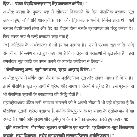
द्विजः। वक्ता वेदादिशास्त्राणाम् त्रिकालामलधर्मवित्।"
अर्थात: ब्रह्मा के पुष्कर यज्ञ में सोमरस निकालने के दिन पौराणिक ब्राह्मण सूत
उत्पन्न हुए, जो वेदादि शास्त्रों के वक्ता और त्रिकालिक धर्म के निर्मल ज्ञाता थे। यहाँ
उनका वेदाधिकारी होना और वेद का विद्वान होना उनके ब्राह्मणत्व को सिद्ध करता है।
फिर स्पष्ट रूप से उन्हें ब्राह्मण कहा गया है।
(५) कौटिल्य के अर्थशास्त्र में भी इसका प्रमाण है। उसमें प्रथम सूत जाति आदि
संकरों का निरूपण करते हुए कहा गया है कि क्षत्रिय से ब्राह्मणी में सूत होता है। इस
वर्णसंकर सूत जाति का वर्णन करने के उपरांत कौटिल्य ने लिखा -
"पौराणिकस्तु अन्यः सूतो मागधश्च, ब्रह्म-क्षत्राद् विशेषः।"
अर्थात: पुराण में वर्णित सूत और मागध प्रतिलोमज सूत और संकर-मागध से भिन्न हैं।
इनमें पौराणिक सूत ब्राह्मणों में श्रेष्ठ और मागध क्षत्रियों में श्रेष्ठ हैं। इस प्रमाण से
भी पौराणिक सूतजी के ब्राह्मणत्व की सिद्धि होती है।
महामहोपाध्याय पंडित श्री गंगाराम शास्त्री जी ने अपनी टीका में भी यही दोहराया है कि
पौराणिक सूतजी श्रेष्ठ ब्राह्मण हैं, क्योंकि विष्णुपुराण के प्रथमांश के तृतीयाध्याय में यह
स्पष्ट है। आगे अग्निपुराण और कूर्मपुराण के वचनों का उल्लेख करते हुए कहा गया:
"इति व्यासशिष्यः पौराणिक-सूतस्य अयोनिज एव उत्पत्तिः प्रतिलोमज-सूत विलक्षणया
कथ्यते, तथा द्विजत्वम्, तथैव मागधस्यापि तत्सहपठितस्य अयोनिजत्वम्।"