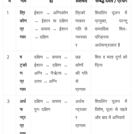
म
नाम
है)
विशेषता
सम्बद्ध देवता / प्रयोग
1
त्रि
ईशान → अग्निकोण
त्रिको
शिवलिंग पूजन में
कोण
→ ईशान या दक्षिण
णाकार
प्रयुक्त, परन्तु
प्र
→ वायव्य → ईशान
गति से
वास्तविक शिव-
णाम
→ दक्षिण
नमस्का
परिक्रमा
र
अर्धचन्द्राकार है
2
ष
दक्षिण → वायव्य →
छह
शिव व माता दुर्गा को
ट्को
ईशान → दक्षिण →
कोणों
प्रिय
ण
अग्नि → नैर्ऋत्य →
की गति
प्र
उत्तर → अग्नि
से
णाम
प्रणाम
3
अर्ध
दक्षिण → वायव्य →
अर्धच
शिवलिंग पूजन में
च
पुनः दक्षिण
न्द्राका
विशेष, पूजा से पहले
न्द्र
र
और बाद में अनिवार्य
प्र
प्रणाम
णाम