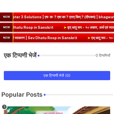
utions | एषः कः ? एषा का ? एतत् किम् ? (दीपकम) | bhagwatdarshan.com
NEW
लकार, अर्थ एवं व्याकरण | Kri Dhatu Roop in Sanskrit
➤
वृत् धातु रूप - 
NEW
 व्याकरण | Sev Dhatu Roop in Sanskrit
➤
एध् धातु रूप - १० लकार, अर्थ 
NEW
एक टिप्पणी भेजें
0 टिप्पणियाँ
एक टिप्पणी भेजें (0)
Popular Posts