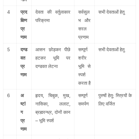
4
प्रद
देवता की वर्तुलाकार
सर्वसुल
सभी देवताओं हेतु
क्षिण
परिक्रमा
भ और
प्र
सरल
णाम
प्रणाम
5
दण्ड
आसन छोड़कर पीछे
सम्पूर्ण
सभी देवताओं हेतु
वत
हटकर भूमि पर
शरीर
प्र
दण्डवत लेटना
भूमि से
णाम
स्पर्श
करता है
6
अ
हृदय, चिबुक, मुख,
सम्पूर्ण
पुरुषों हेतु; स्त्रियों के
ष्टां
नासिका, ललाट,
समर्पण
लिए वर्जित
ग
ब्रह्मरन्ध्र, दोनों कान
प्र
– भूमि स्पर्श
णाम