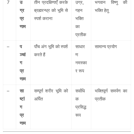
7
उ
तीन प्रदक्षिणाएँ करके
उग्र,
भगवान विष्णु की
ग्र
ब्रह्मरन्ध्र को भूमि से
गहन
भक्ति हेतु
प्र
स्पर्श कराना
भक्ति
णाम
का
प्रतीक
–
प
पाँच अंग भूमि को स्पर्श
साधार
सामान्य प्रयोग
ञ्चां
करते हैं
ण
ग
नमस्का
प्र
र रूप
णाम
–
सा
सम्पूर्ण शरीर भूमि को
सर्वाधि
भक्तिपूर्ण समर्पण का
ष्टां
अर्पित
क
प्रतीक
ग
प्रसिद्ध
प्र
रूप
णाम