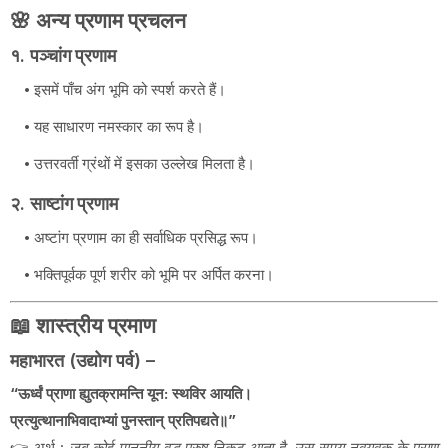
🌸 अन्य प्रणाम प्रचलन
१.
पञ्चांग प्रणाम
इसमें पाँच अंग भूमि को स्पर्श करते हैं।
यह साधारण नमस्कार का रूप है।
उत्तरवर्ती ग्रंथों में इसका उल्लेख मिलता है।
२.
साष्टांग प्रणाम
अष्टांग प्रणाम का ही सर्वाधिक प्रसिद्ध रूप।
भक्तिपूर्वक पूर्ण शरीर को भूमि पर अर्पित करना।
📖 शास्त्रीय प्रमाण
महाभारत (उद्योग पर्व) –
“ऊर्ध्वं प्राणा ह्युतक्रामन्ति यून: स्थविर आयति।
प्रत्युत्थानाभिवादाभ्यां पुनस्तान् प्रतिपद्यते॥”
👉 अर्थ :
जब कोई माननीय वृद्ध पुरुष निकट आता है, उस समय नवयुवक के प्राण