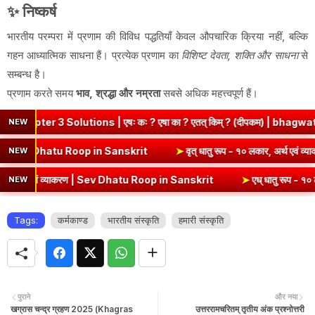
✨ निष्कर्ष
भारतीय परम्परा में प्रणाम की विविध पद्धतियाँ केवल औपचारिक क्रिया नहीं, बल्कि
गहन आध्यात्मिक साधना हैं। प्रत्येक प्रणाम का
विशिष्ट देवता, शक्ति और साधना
से
सम्बन्ध है।
प्रणाम करते समय
भाव, श्रद्धा और नम्रता
सबसे अधिक महत्त्वपूर्ण हैं।
utions | एषः कः ? एषा का ? एतत् किम् ? (दीपकम) | bhagwatdarshan.com
NEW
लकार, अर्थ एवं व्याकरण | Kri Dhatu Roop in Sanskrit
➤
वृत् धातु रूप - 
NEW
 व्याकरण | Sev Dhatu Roop in Sanskrit
➤
एध् धातु रूप - १० लकार, अर्थ 
NEW
Tags:
कर्मकाण्ड
भारतीय संस्कृति
हमारी संस्कृति
पुराने
और नया
खग्रास चन्द्र ग्रहण 2025 (Khagras
उत्तररामचरितम् तृतीय अंक प्रश्नोत्तरी