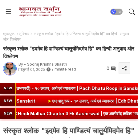
मुख्यपृष्ठ
सुविचार
संस्कृत श्लोक "इदमेव हि पाण्डित्यं चातुर्यमिदमेव हि" का हिन्दी अनुवाद
और विश्लेषण
संस्कृत श्लोक "इदमेव हि पाण्डित्यं चातुर्यमिदमेव हि" का हिन्दी अनुवाद और
विश्लेषण
By -
Sooraj Krishna Shastri
0
2 minute read
जुलाई 01, 2025
 (उभयपदी) - १० लकार, अर्थ एवं व्याकरण | Pach Dhatu Roop in Sanskrit
NEW
 | Sev Dhatu Roop in Sanskrit
➤
एध् धातु रूप - १० लकार, अर्थ एवं व्याक
NEW
indi Malhar Chapter 3 Ek Aashirwad | एक आशीर्वाद कविता भावार्थ एवं प्रश्नो
NEW
संस्कृत श्लोक "इदमेव हि पाण्डित्यं चातुर्यमिदमेव हि"