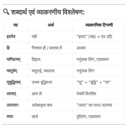
🔍
शब्दार्थ एवं व्याकरणीय विश्लेषण
:
पद
अर्थ
व्याकरणिक टिप्पणी
इदमेव
यही
“इदम्” (यह) + एव (ही)
हि
निश्चय ही / वास्तव में
अव्यय
पाण्डित्यम्
विद्वत्ता
नपुंसक लिंग, एकवचन
चातुर्यम्
चतुराई, चपलता
नपुंसक लिंग
सुबुद्धित्वम्
उत्तम बुद्धिमत्ता
“सु” + “बुद्धि” + “त्व”
आयात्
आय से
पंचमी विभक्ति
अल्पतरः
अपेक्षाकृत कम
"अल्प" का तरप्-प्रत्यय
व्ययः
खर्च
पुल्लिंग, एकवचन