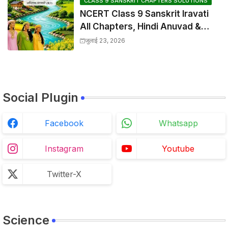
CLASS 9 SANSKRIT CHAPTERS SOLUTIONS
NCERT Class 9 Sanskrit Iravati
All Chapters, Hindi Anuvad &
Solutions Index
जुलाई 23, 2026
Social Plugin
Facebook
Whatsapp
Instagram
Youtube
Twitter-X
Science