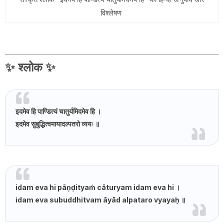
विश्लेषण
✨
श्लोक
✨
इदमेव हि पाण्डित्यं चातुर्यमिदमेव हि ।
इदमेव सुबुद्धित्वमायादल्पतरो व्ययः ॥
idam eva hi pāṇḍityaṁ cāturyam idam eva hi ।
idam eva subuddhitvam āyād alpataro vyayaḥ ॥