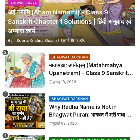
ABHYAS KARYA
अहं नमामि (Aham Namami) - Class 9
Sanskrit Chapter 1 Solutions | हिंदी अनुवाद एवं
अभ्यास कार्य
By -
Sooraj Krishna Shastri
जुलाई 18, 2026
BHAGWAT DARSHAN
मातामह्याः उपनेत्रम् (Matahmahya
Upanetram) - Class 9 Sanskrit
Chapter 2 Translation &
जुलाई 18, 2026
Solutions
BHAGWAT DARSHAN
Why Radha Name is Not in
Bhagwat Puran: भागवत में श्री राधा का
वर्णन क्यों नहीं है?
जुलाई 02, 2026