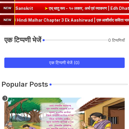
 | Sev Dhatu Roop in Sanskrit
➤
एध् धातु रूप - १० लकार, अर्थ एवं व्याक
NEW
indi Malhar Chapter 3 Ek Aashirwad | एक आशीर्वाद कविता भावार्थ एवं प्रश्नो
NEW
एक टिप्पणी भेजें
0 टिप्पणियाँ
एक टिप्पणी भेजें (0)
Popular Posts