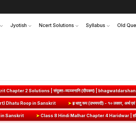
Jyotish
Ncert Solutions
Syllabus
Old Que
 संयुक्त-व्यञ्जनानि (दीपकम) | bhagwatdarshan.com
➤
ज्ञा धातु र
र, अर्थ एवं व्याकरण | Vrut (Vrt) Dhatu Roop in Sanskrit
➤
हृ धातु रूप (
Class 8 Hindi Malhar Chapter 4 Haridwar | हरिद्वार पाठ का सारांश एवं प्रश्नो