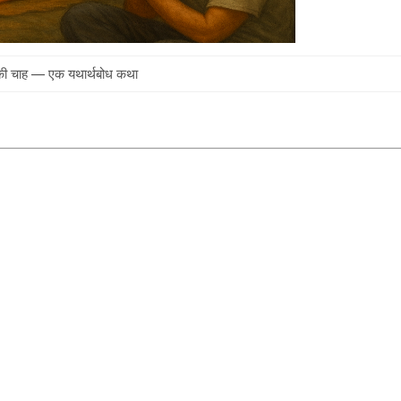
 की चाह — एक यथार्थबोध कथा