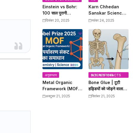
Einstein vs Bohr:
Karn Chhedan
100 साल पुरानी
Sanskar Science:
Quantum Debate
कर्णच्छेदन संस्कार का
दिसंबर 20, 2025
नवंबर 24, 2025
खत्म, चीन के वैज्ञानिकों ने
प्राचीन ज्ञान और
Bohr को सही साबित किया
Modern Scientific
Benefits
अनुसन्धान
INTERESTING SCIENTIFIC FACTS
Metal Organic
Bone Glue | टूटी
Framework (MOF)
हड्डियों को जोड़ने वाला
– 2025 Nobel Prize
बोन ग्लू | Science
अक्टूबर 21, 2025
सितंबर 21, 2025
विजेताओं की क्रांतिकारी
Discovery
खोज