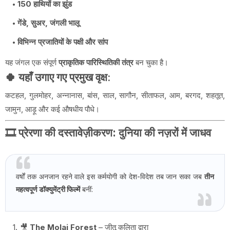
150 हाथियों का झुंड
गेंडे, सुअर, जंगली भालू
विभिन्न प्रजातियों के पक्षी और सांप
यह जंगल एक संपूर्ण
प्राकृतिक पारिस्थितिकी तंत्र
बन चुका है।
🍀 यहाँ उगाए गए प्रमुख वृक्ष:
कटहल, गुलमोहर, अन्नानास, बांस, साल, सागौन, सीताफल, आम, बरगद, शहतूत,
जामुन, आड़ू और कई औषधीय पौधे।
🎞️
प्रेरणा की दस्तावेज़ीकरण: दुनिया की नज़रों में जाधव
वर्षों तक अनजान रहने वाले इस कर्मयोगी को देश-विदेश तब जान सका जब
तीन
महत्वपूर्ण डॉक्युमेंट्री फिल्में
बनीं:
🎥
The Molai Forest
– जीतू कलिता द्वारा