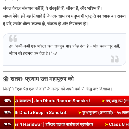
जंगल केवल संसाधन नहीं हैं, वे संस्कृति हैं, जीवन हैं, और भविष्य हैं।
जाधव पेयेंग
हमें यह सिखाते हैं कि एक साधारण मनुष्य भी
प्रकृति का रक्षक
बन सकता
है यदि उसके भीतर करुणा हो, संकल्प हो और निरंतरता हो।
🌿 “कभी-कभी एक अकेला चना सचमुच भाड़ फोड़ देता है – और चकनाचूर नहीं,
जीवन को हराभरा कर देता है।” 🌿
🌼
शतशः प्रणाम उस महापुरुष को
जिन्होंने "एक पेड़ एक जीवन" के मन्त्र को अपने कर्म से सिद्ध कर दिखाया।
थ एवं व्याकरण | Jna Dhatu Roop in Sanskrit
➤
पच् धातु रूप (उभयपदी) - १
NEW
कार, अर्थ एवं व्याकरण | Edh Dhatu Roop in Sanskrit
➤
कृ धातु रूप (उभय
NEW
ar | हरिद्वार पाठ का सारांश एवं प्रश्नोत्तर
➤
Class 8 Hindi Malhar Ch
NEW