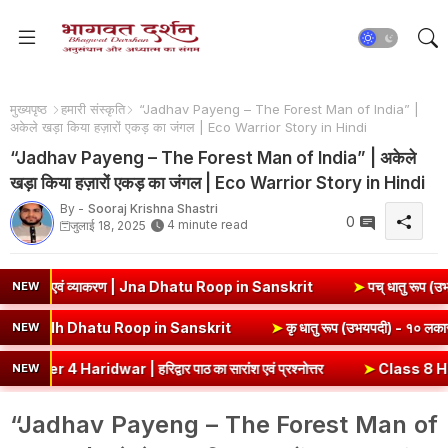
मुख्यपृष्ठ
हमारी संस्कृति
“Jadhav Payeng – The Forest Man of India” |
अकेले खड़ा किया हज़ारों एकड़ का जंगल | Eco Warrior Story in Hindi
“Jadhav Payeng – The Forest Man of India” | अकेले
खड़ा किया हज़ारों एकड़ का जंगल | Eco Warrior Story in Hindi
By -
Sooraj Krishna Shastri
0
4 minute read
जुलाई 18, 2025
थ एवं व्याकरण | Jna Dhatu Roop in Sanskrit
➤
पच् धातु रूप (उभयपदी) - १
NEW
कार, अर्थ एवं व्याकरण | Edh Dhatu Roop in Sanskrit
➤
कृ धातु रूप (उभय
NEW
ar | हरिद्वार पाठ का सारांश एवं प्रश्नोत्तर
➤
Class 8 Hindi Malhar Ch
NEW
“Jadhav Payeng – The Forest Man of