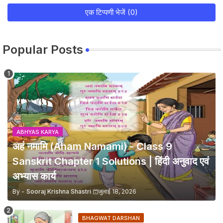
एक टिप्पणी भेजें (0)
Popular Posts
ABHYAS KARYA
अहं नमामि (Aham Namami) - Class 9
Sanskrit Chapter 1 Solutions | हिंदी अनुवाद एवं
अभ्यास कार्य
By -
Sooraj Krishna Shastri
जुलाई 18, 2026
BHAGWAT DARSHAN