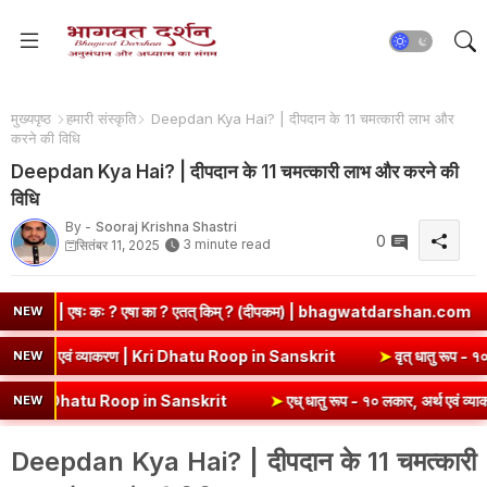
मुख्यपृष्ठ
हमारी संस्कृति
Deepdan Kya Hai? | दीपदान के 11 चमत्कारी लाभ और
करने की विधि
Deepdan Kya Hai? | दीपदान के 11 चमत्कारी लाभ और करने की
विधि
By -
Sooraj Krishna Shastri
0
3 minute read
सितंबर 11, 2025
? एषा का ? एतत् किम् ? (दीपकम) | bhagwatdarshan.com
➤
Class 6 
NEW
प (उभयपदी) - १० लकार, अर्थ एवं व्याकरण | Kri Dhatu Roop in Sanskrit
➤
व
NEW
 Dhatu Roop in Sanskrit
➤
एध् धातु रूप - १० लकार, अर्थ एवं व्याकरण | E
NEW
Deepdan Kya Hai? | दीपदान के 11 चमत्कारी