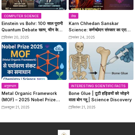
COMPUTER SCIENCE
लेख
Einstein vs Bohr: 100 साल पुरानी
Karn Chhedan Sanskar
Quantum Debate खत्म, चीन के
Science: कर्णच्छेदन संस्कार का प्राचीन
वैज्ञानिकों ने Bohr को सही साबित किया
ज्ञान और Modern Scientific
दिसंबर 20, 2025
नवंबर 24, 2025
Benefits
अनुसन्धान
INTERESTING SCIENTIFIC FACTS
Metal Organic Framework
Bone Glue | टूटी हड्डियों को जोड़ने
(MOF) – 2025 Nobel Prize
वाला बोन ग्लू | Science Discovery
विजेताओं की क्रांतिकारी खोज
अक्टूबर 21, 2025
सितंबर 21, 2025