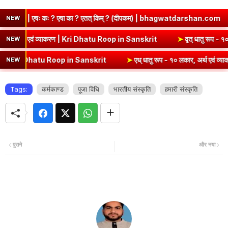
? एषा का ? एतत् किम् ? (दीपकम) | bhagwatdarshan.com
➤
Class 6 
NEW
प (उभयपदी) - १० लकार, अर्थ एवं व्याकरण | Kri Dhatu Roop in Sanskrit
➤
व
NEW
 Dhatu Roop in Sanskrit
➤
एध् धातु रूप - १० लकार, अर्थ एवं व्याकरण | E
NEW
Tags:
कर्मकाण्ड
पूजा विधि
भारतीय संस्कृति
हमारी संस्कृति
पुराने
और नया