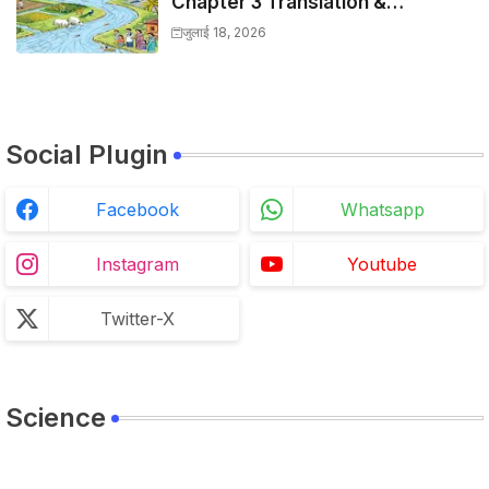
Chapter 3 Translation &
Solutions
जुलाई 18, 2026
Social Plugin
Facebook
Whatsapp
Instagram
Youtube
Twitter-X
Science