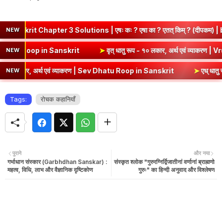
apter 3 Solutions | एषः कः ? एषा का ? एतत् किम् ? (दीपकम) | bhagwat
NEW
एवं व्याकरण | Kri Dhatu Roop in Sanskrit
➤
वृत् धातु रूप - १० लकार, अर्
NEW
र, अर्थ एवं व्याकरण | Sev Dhatu Roop in Sanskrit
➤
एध् धातु रूप - १० ल
NEW
Tags:
रोचक कहानियाँ
पुराने
और नया
गर्भाधान संस्कार (Garbhdhan Sanskar) :
संस्कृत श्लोक "गुरुरग्निर्द्विजातीनां वर्णानां ब्राह्मणो
महत्व, विधि, लाभ और वैज्ञानिक दृष्टिकोण
गुरुः" का हिन्दी अनुवाद और विश्लेषण