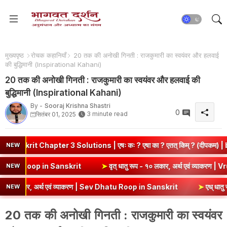
मुख्यपृष्ठ
रोचक कहानियाँ
20 तक की अनोखी गिनती : राजकुमारी का स्वयंवर और हलवाई
की बुद्धिमानी (Inspirational Kahani)
20 तक की अनोखी गिनती : राजकुमारी का स्वयंवर और हलवाई की
बुद्धिमानी (Inspirational Kahani)
By -
Sooraj Krishna Shastri
0
3 minute read
सितंबर 01, 2025
apter 3 Solutions | एषः कः ? एषा का ? एतत् किम् ? (दीपकम) | bhagwat
NEW
एवं व्याकरण | Kri Dhatu Roop in Sanskrit
➤
वृत् धातु रूप - १० लकार, अर्
NEW
र, अर्थ एवं व्याकरण | Sev Dhatu Roop in Sanskrit
➤
एध् धातु रूप - १० ल
NEW
20 तक की अनोखी गिनती : राजकुमारी का स्वयंवर