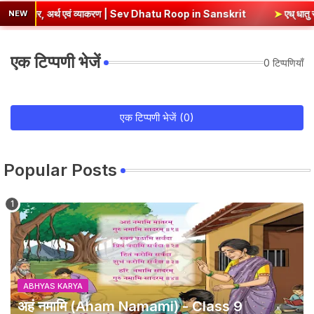
र, अर्थ एवं व्याकरण | Sev Dhatu Roop in Sanskrit
➤
एध् धातु रूप - १० ल
NEW
एक टिप्पणी भेजें
0 टिप्पणियाँ
एक टिप्पणी भेजें (0)
Popular Posts
ABHYAS KARYA
अहं नमामि (Aham Namami) - Class 9