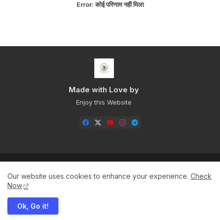
Error:
कोई परिणाम नहीं मिला
Made with Love by
Enjoy this Website
Home
About
Contact us
Privacy Policy
Our website uses cookies to enhance your experience.
Check
Sitemap+
Now
Ok, Go it!
All Right Reserved Copyright ©