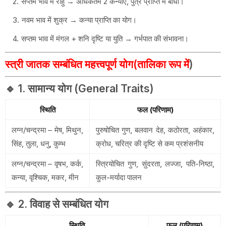
सप्तम भाव में राहु → अधिकतम 2 कन्याएँ, पुत्र प्राप्ति में बाधा।
नवम भाव में शुक्र → कन्या प्राप्ति का योग।
सप्तम भाव में मंगल + शनि दृष्टि या युति → गर्भपात की संभावना।
स्त्री जातक सम्बंधित महत्त्वपूर्ण योग(तालिका रूप में
)
🔹 1. सामान्य योग (General Traits)
स्थिति
फल (परिणाम)
लग्न/चन्द्रमा – मेष, मिथुन,
पुरुषोचित गुण, बलवान देह, कठोरता, अहंकार,
सिंह, तुला, धनु, कुम्भ
क्रोध, चरित्र की दृष्टि से कम प्रशंसनीय
लग्न/चन्द्रमा – वृषभ, कर्क,
स्त्रियोचित गुण, सुंदरता, लज्जा, पति-निष्ठा,
कन्या, वृश्चिक, मकर, मीन
कुल-मर्यादा पालन
🔹 2. विवाह से सम्बंधित योग
स्थिति
फल (परिणाम)