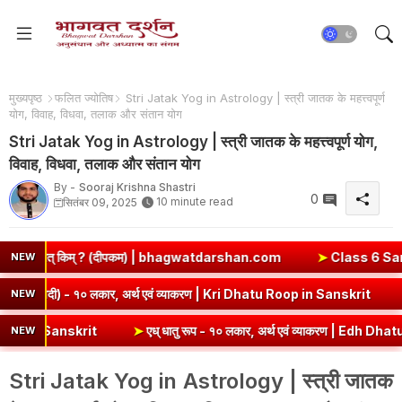
मुख्यपृष्ठ
फलित ज्योतिष
Stri Jatak Yog in Astrology | स्त्री जातक के महत्त्वपूर्ण
योग, विवाह, विधवा, तलाक और संतान योग
Stri Jatak Yog in Astrology | स्त्री जातक के महत्त्वपूर्ण योग,
विवाह, विधवा, तलाक और संतान योग
By -
Sooraj Krishna Shastri
0
10 minute read
सितंबर 09, 2025
 | bhagwatdarshan.com
➤
Class 6 Sanskrit Chapter 2 Solutions |
NEW
| कबीरदास
➤
कृ धातु रूप (उभयपदी) - १० लकार, अर्थ एवं व्याकरण | Kri D
NEW
➤
एध् धातु रूप - १० लकार, अर्थ एवं व्याकरण | Edh Dhatu Roop in Sanskrit
NEW
Stri Jatak Yog in Astrology | स्त्री जातक