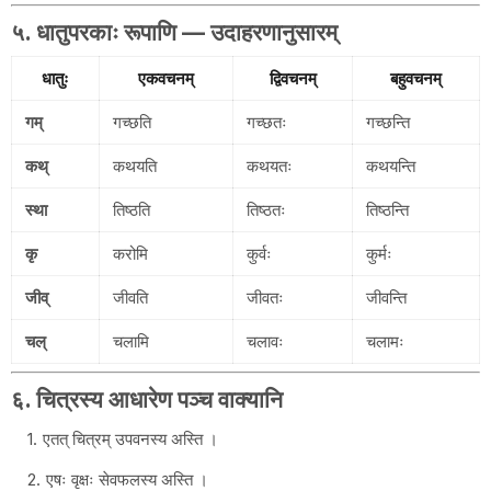
५. धातुपरकाः रूपाणि — उदाहरणानुसारम्
धातुः
एकवचनम्
द्विवचनम्
बहुवचनम्
गम्
गच्छति
गच्छतः
गच्छन्ति
कथ्
कथयति
कथयतः
कथयन्ति
स्था
तिष्ठति
तिष्ठतः
तिष्ठन्ति
कृ
करोमि
कुर्वः
कुर्मः
जीव्
जीवति
जीवतः
जीवन्ति
चल्
चलामि
चलावः
चलामः
६. चित्रस्य आधारेण पञ्च वाक्यानि
एतत् चित्रम् उपवनस्य अस्ति ।
एषः वृक्षः सेवफलस्य अस्ति ।