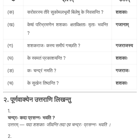
(क)
सरोवरस्य तीरे सुकोमलभूमौ बिलेषु के निवसन्ति ?
शशकाः
(ख)
केषां परिभ्रमणेन शशकाः क्षतविक्षताः मृताः भवन्ति
गजानाम्
?
(ग)
शशकराजः कस्य समीपं गच्छति ?
गजराजस्य
(घ)
के स्वमतं प्रकाशयन्ति ?
शशकाः
(ङ)
कः चन्द्रं नमति ?
गजराजः
(च)
के सुखेन तिष्ठन्ति ?
शशकाः
२. पूर्णवाक्येन उत्तराणि लिखन्तु
चन्द्रः कदा प्रसन्नः भवति ?
उत्तरम् —
यदा शशकाः जीवन्ति तदा एव चन्द्रः प्रसन्नः भवति ।