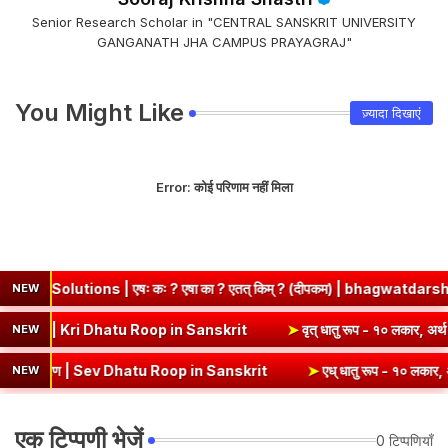
Senior Research Scholar in "CENTRAL SANSKRIT UNIVERSITY
GANGANATH JHA CAMPUS PRAYAGRAJ"
You Might Like
ज़्यादा दिखाएं
Error:
कोई परिणाम नहीं मिला
 | एषः कः ? एषा का ? एतत् किम् ? (दीपकम) | bhagwatdarshan.com
NEW
 - १० लकार, अर्थ एवं व्याकरण | Kri Dhatu Roop in Sanskrit
➤
वृत् धातु 
NEW
करण | Sev Dhatu Roop in Sanskrit
➤
एध् धातु रूप - १० लकार, अर्थ एवं व्
NEW
एक टिप्पणी भेजें
0 टिप्पणियाँ