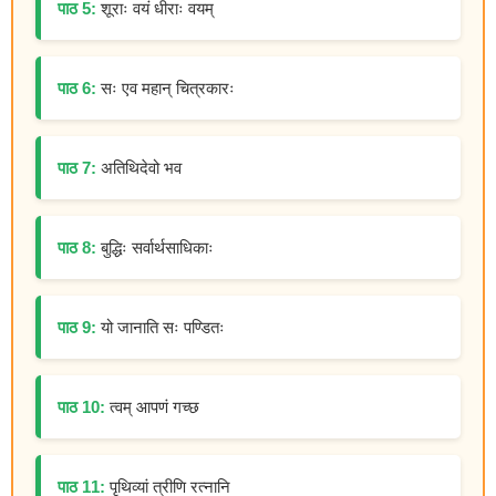
पाठ 5:
शूराः वयं धीराः वयम्
पाठ 6:
सः एव महान् चित्रकारः
पाठ 7:
अतिथिदेवो भव
पाठ 8:
बुद्धिः सर्वार्थसाधिकाः
पाठ 9:
यो जानाति सः पण्डितः
पाठ 10:
त्वम् आपणं गच्छ
पाठ 11:
पृथिव्यां त्रीणि रत्नानि