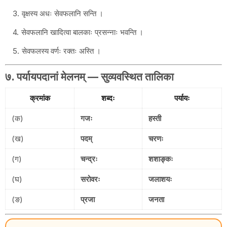
वृक्षस्य अधः सेवफलानि सन्ति ।
सेवफलानि खादित्वा बालकाः प्रसन्नाः भवन्ति ।
सेवफलस्य वर्णः रक्तः अस्ति ।
७. पर्यायपदानां मेलनम् — सुव्यवस्थित तालिका
क्रमांक
शब्दः
पर्यायः
(क)
गजः
हस्ती
(ख)
पदम्
चरणः
(ग)
चन्द्रः
शशाङ्कः
(घ)
सरोवरः
जलाशयः
(ङ)
प्रजा
जनता