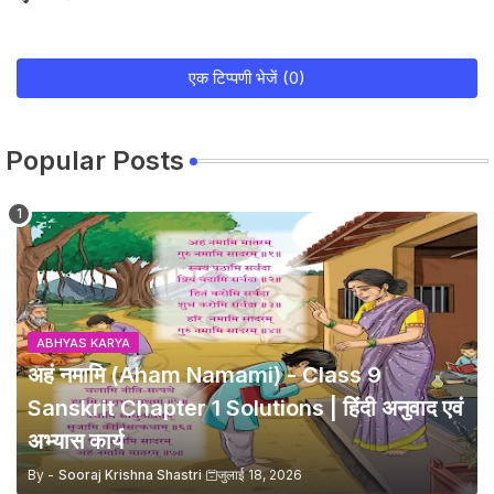
एक टिप्पणी भेजें (0)
Popular Posts
ABHYAS KARYA
अहं नमामि (Aham Namami) - Class 9
Sanskrit Chapter 1 Solutions | हिंदी अनुवाद एवं
अभ्यास कार्य
By -
Sooraj Krishna Shastri
जुलाई 18, 2026