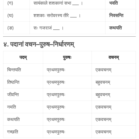
(ग)
सायंकाले शशकानां सभा ___ ।
भवति
(घ)
शशकाः सरोवरस्य तीरे ___ ।
निवसन्ति
(ङ)
सः गजराजं ___ ।
कथयति
४. पदानां वचन–पुरुष–निर्धारणम्
पदम्
पुरुषः
वचनम्
चिन्तयति
प्रथमपुरुषः
एकवचनम्
तिष्ठन्ति
प्रथमपुरुषः
बहुवचनम्
जीवन्ति
प्रथमपुरुषः
बहुवचनम्
नमति
प्रथमपुरुषः
एकवचनम्
कथयति
प्रथमपुरुषः
एकवचनम्
गच्छति
प्रथमपुरुषः
एकवचनम्