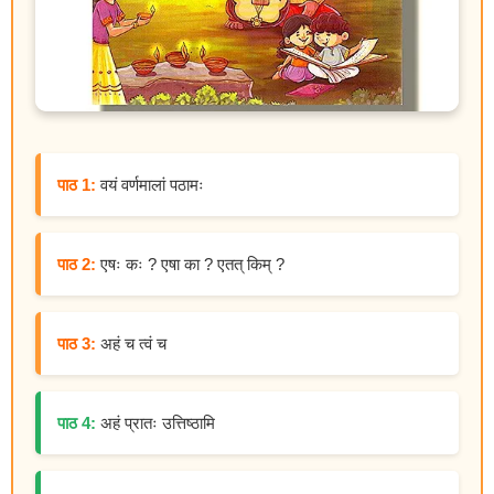
पाठ 1:
वयं वर्णमालां पठामः
पाठ 2:
एषः कः ? एषा का ? एतत् किम् ?
पाठ 3:
अहं च त्वं च
पाठ 4:
अहं प्रातः उत्तिष्ठामि