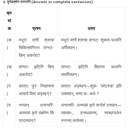
३. पूर्णवाक्येन उत्तराणि (Answer in complete sentences)
क्र
मां
क
प्रश्न
उत्तर
(क
मधुरां वाणीं श्रुत्वा
मधुरां वाणीं श्रुत्वा वाग्भटः शुकाय फलानि
)
चिकित्सानिरतः वाग्भटः
अर्पितवान्।
किम् अकरोत्?
(ख
वाग्भटः झटिति किम्
वाग्भटः झटिति विहगाय फलानि
)
अकरोत्?
समर्पितवान्।
(ग
छात्रा: पुनः जिज्ञासया
छात्राः अपृच्छन्—शुकः ‘कोऽरुक्’ इति
)
आचार्यं किम् अपृच्छन्?
उक्तवान्, तस्य कः अर्थः?
(घ
भगवान् धन्वन्तरिः
धन्वन्तरिः अस्माकं कृते सन्देशं दत्तवान्—
)
अस्माकं कृते संक्षेपेण किं
व्यायामः, दन्तधावनम्, स्वच्छजलेन
प्रदत्तवान्?
स्नानम् कर्तव्यम्।