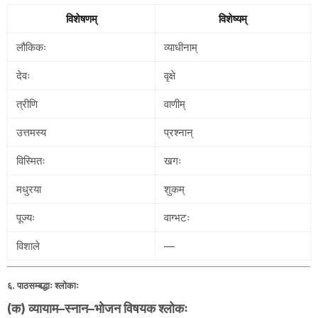
विशेषणम्
विशेष्यम्
लौकिकः
व्याधीनाम्
देवः
वृक्षे
त्रीणि
वाणीम्
उत्तमस्य
प्रश्नान्
विस्मितः
खगः
मधुरया
शुकम्
पूज्यः
वाग्भटः
विशाले
—
६. पाठसम्बद्धाः श्लोकाः
(क) व्यायाम–स्नान–भोजन विषयक श्लोकः