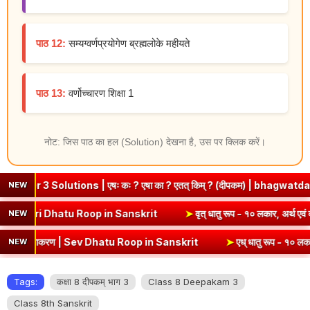
पाठ 12:
सम्यग्वर्णप्रयोगेण ब्रह्मलोके महीयते
पाठ 13:
वर्णोच्चारण शिक्षा 1
नोट: जिस पाठ का हल (Solution) देखना है, उस पर क्लिक करें।
ns | एषः कः ? एषा का ? एतत् किम् ? (दीपकम) | bhagwatdarshan.com
NEW
 १० लकार, अर्थ एवं व्याकरण | Kri Dhatu Roop in Sanskrit
➤
वृत् धातु रू
NEW
याकरण | Sev Dhatu Roop in Sanskrit
➤
एध् धातु रूप - १० लकार, अर्थ एवं 
NEW
Tags:
कक्षा 8 दीपकम् भाग 3
Class 8 Deepakam 3
Class 8th Sanskrit