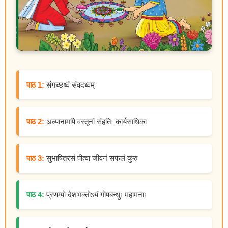
पाठ 1:
संगच्छध्वं संवदध्वम्
पाठ 2:
अल्पानामपि वस्तूनां संहतिः कार्यसाधिका
पाठ 3:
सुभाषितरसं पीत्वा जीवनं सफलं कुरु
पाठ 4:
प्रणम्यो देशभक्तोऽयं गोपबन्धुः महामनाः