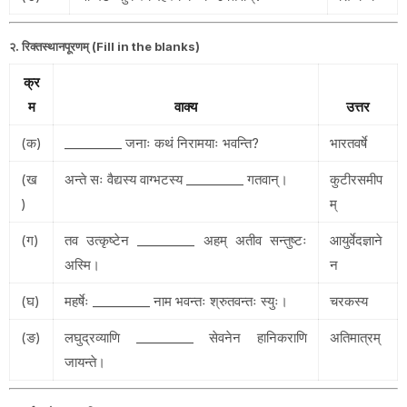
२. रिक्तस्थानपूरणम् (Fill in the blanks)
क्र
म
वाक्य
उत्तर
(क)
_________ जनाः कथं निरामयाः भवन्ति?
भारतवर्षे
(ख
अन्ते सः वैद्यस्य वाग्भटस्य _________ गतवान्।
कुटीरसमीप
)
म्
(ग)
तव उत्कृष्टेन _________ अहम् अतीव सन्तुष्टः
आयुर्वेदज्ञाने
अस्मि।
न
(घ)
महर्षेः _________ नाम भवन्तः श्रुतवन्तः स्युः।
चरकस्य
(ङ)
लघुद्रव्याणि _________ सेवनेन हानिकराणि
अतिमात्रम्
जायन्ते।