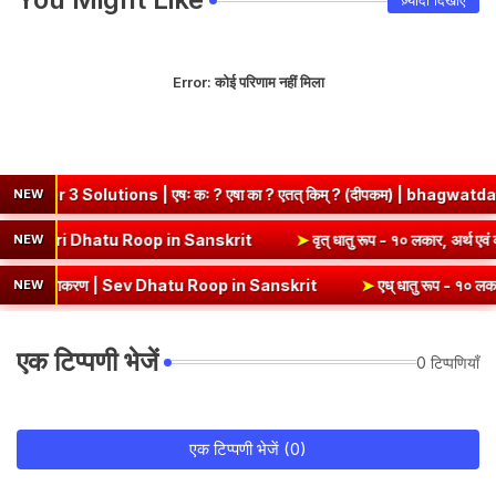
ज़्यादा दिखाएं
Error:
कोई परिणाम नहीं मिला
ns | एषः कः ? एषा का ? एतत् किम् ? (दीपकम) | bhagwatdarshan.com
NEW
 १० लकार, अर्थ एवं व्याकरण | Kri Dhatu Roop in Sanskrit
➤
वृत् धातु रू
NEW
याकरण | Sev Dhatu Roop in Sanskrit
➤
एध् धातु रूप - १० लकार, अर्थ एवं 
NEW
एक टिप्पणी भेजें
0 टिप्पणियाँ
एक टिप्पणी भेजें (0)