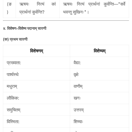
(ङ
ऋषयः नित्यं कां
ऋषयः नित्यं प्रार्थनां कुर्वन्ति—"सर्वे
)
प्रार्थनां कुर्वन्ति?
भवन्तु सुखिनः"।
४. विशेषण–विशेष्य पदानाम् सारणी
(क) प्रथम सारणी
विशेषणम्
विशेष्यम्
प्रख्याता:
वैद्या:
पार्श्वस्थे
वृक्षे
मधुराम्
वाणीम्
लौकिक:
खगः
समुचितम्
उत्तरम्
विस्मिता:
शिष्याः