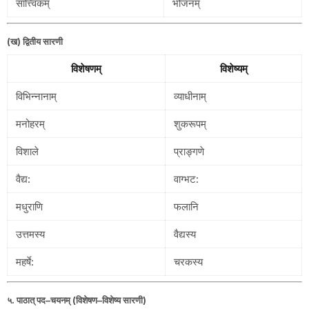
सात्त्विकम्
भोजनम्
(ख) द्वितीय सारणी
विशेषणम्
विशेष्यम्
विभिन्नानाम्
व्याधीनाम्
मनोहरम्
शुकरूपम्
विशाले
प्राङ्गणे
वैद्य:
वाग्भट:
मधुराणि
फलानि
उत्तमस्य
वैद्यस्य
महर्षे:
चरकस्य
५. पाठात् पद–चयनम् (विशेषण–विशेष्य सारणी)