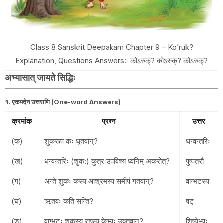
Class 8 Sanskrit Deepakam Chapter 9 – Ko’ruk?
Explanation, Questions Answers: कोऽरुक्? कोऽरुक्? कोऽरुक्?
अभ्यासात् जायते सिद्धिः
१. एकपदेन उत्तराणि (One-word Answers)
क्रमांक
प्रश्न
उत्तर
(क)
शुकरूपं कः धृतवान्?
धन्वन्तरिः
(ख)
धन्वन्तरिः (शुक:) कुत्र उपविश्य ध्वनिम् अकरोत्?
पुष्पतरौ
(ग)
अन्ते शुकः कस्य आश्रमस्य समीपं गतवान्?
वाग्भटस्य
(घ)
ऋतवः कति सन्ति?
षट्
(ङ)
वाग्भटः शुकस्य रहस्यं केभ्यः उक्तवान्?
शिष्येभ्यः