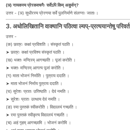
(ञ) नायकस्य प्रेरकवचनैः सर्वेऽपि किम् अकुर्वन्?
उत्तर - (ञ) सुधीरस्य प्रेरणया सर्वे पुलनिर्माणे संलग्नाः जाताः।
3. अधोलिखितानि वाक्यानि पठित्वा ल्यप्-प्रत्ययान्तेषु परिवर
उत्तर -
(क) छात्रः कक्षां प्रविशति । संस्कृतं पठति ।
➤ छात्रः कक्षां प्रविश्य संस्कृतं पठति ।
(ख) भक्तः मन्दिरम् आगच्छति । पूजां करोति ।
➤ भक्तः मन्दिरम् आगत्य पूजां करोति ।
(ग) माता भोजनं निर्माति । पुत्राय ददाति ।
➤ माता भोजनं निर्माय पुत्राय ददाति ।
(घ) सुरेशः प्रातः उत्तिष्ठति । देवं नमति ।
➤ सुरेशः प्रातः उत्थाय देवं नमति ।
(ङ) रमा पुस्तकं स्वीकरोति । विद्यालयं गच्छति ।
➤ रमा पुस्तकं स्वीकृत्य विद्यालयं गच्छति ।
(च) अहं गृहम् आगच्छामि । भोजनं करोमि ।