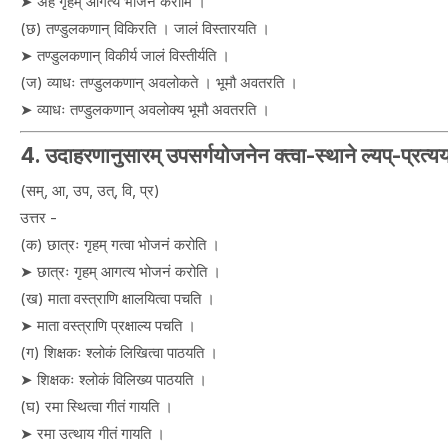
➤ अहं गृहम् आगत्य भोजनं करोमि ।
(छ) तण्डुलकणान् विकिरति । जालं विस्तारयति ।
➤ तण्डुलकणान् विकीर्य जालं विस्तीर्यति ।
(ज) व्याधः तण्डुलकणान् अवलोकते । भूमौ अवतरति ।
➤ व्याधः तण्डुलकणान् अवलोक्य भूमौ अवतरति ।
4. उदाहरणानुसारम् उपसर्गयोजनेन क्त्वा-स्थाने ल्यप्-प्रत्यय
(सम्, आ, उप, उत्, वि, प्र)
उत्तर -
(क) छात्रः गृहम् गत्वा भोजनं करोति ।
➤ छात्रः गृहम् आगत्य भोजनं करोति ।
(ख) माता वस्त्राणि क्षालयित्वा पचति ।
➤ माता वस्त्राणि प्रक्षाल्य पचति ।
(ग) शिक्षकः श्लोकं लिखित्वा पाठयति ।
➤ शिक्षकः श्लोकं विलिख्य पाठयति ।
(घ) रमा स्थित्वा गीतं गायति ।
➤ रमा उत्थाय गीतं गायति ।