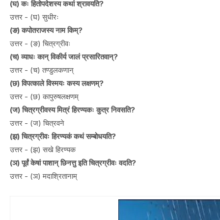
(घ) कः हितोपदेशस्य कथां श्रावयति?
उत्तर - (घ) सुधीरः
(ङ) कपोतराजस्य नाम किम्?
उत्तर - (ङ) चित्रग्रीवः
(च) व्याधः कान् विकीर्य जालं प्रसारितवान्?
उत्तर - (च) तण्डुलकणान्
(छ) विपत्काले विस्मयः कस्य लक्षणम्?
उत्तर - (छ) कापुरुषलक्षणम्
(ज) चित्रग्रीवस्य मित्रं हिरण्यकः कुत्र निवसति?
उत्तर - (ज) चित्रवने
(झ) चित्रग्रीवः हिरण्यकं कथं सम्बोधयति?
उत्तर - (झ) सखे हिरण्यक
(ञ) पूर्वं केषां पाशान् छिनत्तु इति चित्रग्रीवः वदति?
उत्तर - (ञ) मदाश्रितानाम्