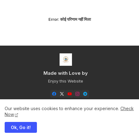
Error:
कोई परिणाम नहीं मिला
Made with Love by
Enjoy this Website
Our website uses cookies to enhance your experience.
Check
Now
Home
About
Contact us
Privacy Policy
Ok, Go it!
Sitemap+