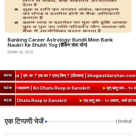
Banking Career Astrology: Kundli Mein Bank
Naukri Ke Shubh Yog (बैंकिंग सेवा योग)
नवंबर 18, 2025
त् किम् ? (दीपकम) | bhagwatdarshan.com
➤
Class 6 Sanskrit Chap
NEW
➤
कृ धातु रूप (उभयपदी) - १० लकार, अर्थ एवं व्याकरण | Kri Dhatu Roop in Sans
NEW
n Sanskrit
➤
एध् धातु रूप - १० लकार, अर्थ एवं व्याकरण | Edh Dhatu Roop
NEW
एक टिप्पणी भेजें
1 टिप्पणियाँ