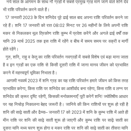
नये साल के आगमन के साथ नौ ग्रहों में सबसे प्रमुख ग्रह माने जाने वाले शनि देव
भी राशि परिवर्तन करने वाले हैं।
17 जनवरी 2023 के दिन शनिदेव पूरे ढाई साल बाद अपना राशि परिवर्तन करने जा
रहे हैं। शनि 17 जनवरी को रात 08:02 मिनट पर 26 महीनों के लिये अपनी राशि
मकर से निकलकर मूल त्रिकोण राशि कुम्भ में प्रवेश करेंगे और अगले ढाई वर्षों तक
यानि 29 मार्च 2025 तक इस राशि में रहेंगे व बीच में समय समय पर वक्री व मार्गी
होते रहेंगे।
गुरु, शनि, राहु व केतु का राशि परिवर्तन नवग्रहों में सबसे विशेष एवं बड़ा माना जाता
है व इन ग्रहों का एक राशि से किसी दूसरी राशि में जाना मानव जीवन को प्रभावित
करने में महत्त्वपूर्ण भूमिका निभाता है।
आगामी नववर्ष 2023 में शनि ग्रह का यह राशि परिवर्तन हमारे जीवन को किस तरह
प्रभावित करेगा, किस राशि पर शनिदेव का आशीर्वाद बना रहेगा, किस राशि व लग्न पर
शनिदेव की क्रूर दृष्टि रहेगी, किसकी मनोकामनाएँ पूरी करेगें शनि! ज्योतिषीय आधार
पर यह निचोड़ निकालना बेहद जरूरी है। जानिये की किन राशियों पर शुरू हो रही है
शनि की साढ़े साती और ढैय्या– जनवरी 17 को 2023 में शनि के कुम्भ राशि में आते ही
मीन राशि पर शनि की साढ़े साती शुरू हो जाएगी और कुम्भ राशि पर साढ़े साती का
दूसरा यानि मध्य चरण शुरू होगा व मकर राशि पर शनि की साढ़े साती का तीसरा यानि