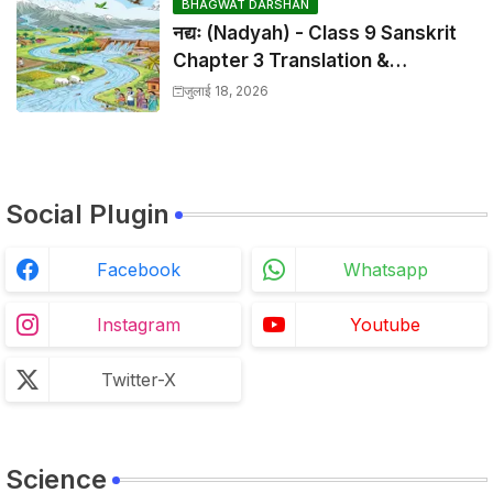
BHAGWAT DARSHAN
नद्यः (Nadyah) - Class 9 Sanskrit
Chapter 3 Translation &
Solutions
जुलाई 18, 2026
Social Plugin
Facebook
Whatsapp
Instagram
Youtube
Twitter-X
Science