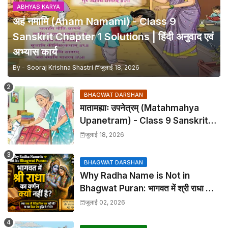
ABHYAS KARYA
अहं नमामि (Aham Namami) - Class 9
Sanskrit Chapter 1 Solutions | हिंदी अनुवाद एवं
अभ्यास कार्य
By -
Sooraj Krishna Shastri
जुलाई 18, 2026
BHAGWAT DARSHAN
मातामह्याः उपनेत्रम् (Matahmahya
Upanetram) - Class 9 Sanskrit
Chapter 2 Translation &
जुलाई 18, 2026
Solutions
BHAGWAT DARSHAN
Why Radha Name is Not in
Bhagwat Puran: भागवत में श्री राधा का
वर्णन क्यों नहीं है?
जुलाई 02, 2026