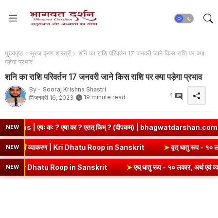
मुख्यपृष्ठ
सूरज कृष्ण शास्त्री
शनि का राशि परिवर्तन 17 जनवरी जाने किस राशि पर क्या
पड़ेगा प्रभाव
शनि का राशि परिवर्तन 17 जनवरी जाने किस राशि पर क्या पड़ेगा प्रभाव
By -
Sooraj Krishna Shastri
1
19 minute read
जनवरी 16, 2023
त् किम् ? (दीपकम) | bhagwatdarshan.com
➤
Class 6 Sanskrit Chap
NEW
➤
कृ धातु रूप (उभयपदी) - १० लकार, अर्थ एवं व्याकरण | Kri Dhatu Roop in Sans
NEW
n Sanskrit
➤
एध् धातु रूप - १० लकार, अर्थ एवं व्याकरण | Edh Dhatu Roop
NEW