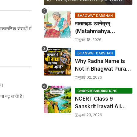
BHAGWAT DARSHAN
मातामह्याः उपनेत्रम्
प्रशासनिक सेवाओं में
(Matahmahya
Upanetram) - Class 9
जुलाई 18, 2026
Sanskrit Chapter 2
Translation &
BHAGWAT DARSHAN
Why Radha Name is
Solutions
Not in Bhagwat Puran:
भागवत में श्री राधा का वर्णन क्यों
जुलाई 02, 2026
नहीं है?
है।
CLASS 9 SANSKRIT CHAPTERS SOLUTIONS
ना बढ़ जाती है।
NCERT Class 9
Sanskrit Iravati All
Chapters, Hindi
जुलाई 23, 2026
Anuvad & Solutions
Index