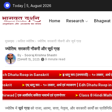
Today | 5, August 2026
Home
Research
Bhagwat
मुख्यपृष्ठ
फलित ज्योतिष
ज्योतिष: सरकारी नौकरी और सूर्य ग्रह
ज्योतिष: सरकारी नौकरी और सूर्य ग्रह
By -
Sooraj Krishna Shastri
9 minute read
जनवरी 15, 2025
krit
➤
हृ धातु रूप (उभयपदी) - १० लकार, अर्थ एवं व्याकरण | Hri Dhatu Ro
्याकरण | Sev Dhatu Roop in Sanskrit
➤
एध् धातु रूप - १० लकार, अर्थ एवं
एवं प्रश्नोत्तर
➤
Class 8 Hindi Malhar Chapter 2 Do Gauraiya | दो गौर
ज्योतिष में
सूर्य ग्रह
को राजा, आत्मा, सत्ता, नेतृत्व, और सरकारी कार्यों का प्रतिनिधि