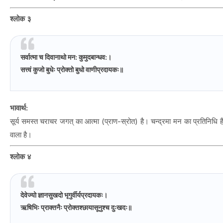
श्लोक ३
सर्वात्मा च दिवानाथो मन: कुमुदबान्धव:।
सत्त्वं कुजो बुधेः प्रोक्तो बुधो वाणीप्रदायकः॥
भावार्थ:
सूर्य समस्त चराचर जगत् का आत्मा (प्राण-स्रोत) है। चन्द्रमा मन का प्रतिनिधि ह
वाला है।
श्लोक ४
देवेज्यो ज्ञानसुखदो भृगुर्वीर्यप्रदायकः।
ऋषिभिः प्राक्तनैः प्रोक्तश्छायासूनुश्च दुःखदः॥