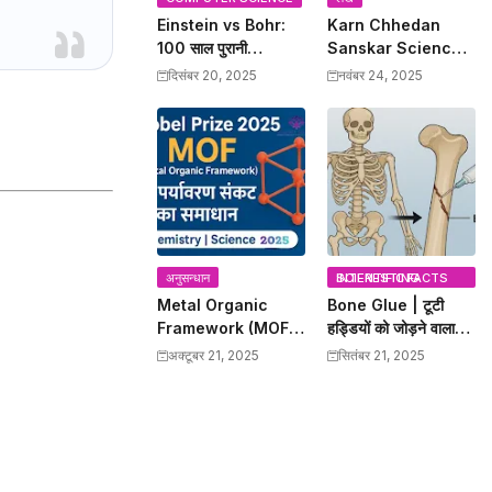
Einstein vs Bohr:
Karn Chhedan
100 साल पुरानी
Sanskar Science:
Quantum Debate
कर्णच्छेदन संस्कार का
दिसंबर 20, 2025
नवंबर 24, 2025
खत्म, चीन के वैज्ञानिकों ने
प्राचीन ज्ञान और
Bohr को सही साबित किया
Modern Scientific
Benefits
अनुसन्धान
INTERESTING SCIENTIFIC FACTS
Metal Organic
Bone Glue | टूटी
Framework (MOF)
हड्डियों को जोड़ने वाला
– 2025 Nobel Prize
बोन ग्लू | Science
अक्टूबर 21, 2025
सितंबर 21, 2025
विजेताओं की क्रांतिकारी
Discovery
खोज