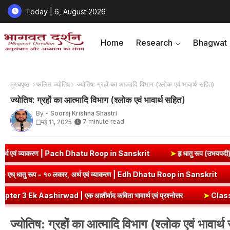
Today | 6, August 2026
Home
Research
Bhagwat
मुख्यपृष्ठ
फलित ज्योतिष
ज्योतिष: ग्रहों का आत्मादि विभाग (श्लोक एवं भावार्थ सहित)
ज्योतिष: ग्रहों का आत्मादि विभाग (श्लोक एवं भावार्थ सहित)
By -
Sooraj Krishna Shastri
7 minute read
मई 11, 2025
| Pach Dhatu Roop in Sanskrit
➤
हृ धातु रूप (उभयपदी) - १० लकार, अर्थ ए
 in Sanskrit
➤
एध् धातु रूप - १० लकार, अर्थ एवं व्याकरण | Edh Dhatu R
 आशीर्वाद कविता भावार्थ एवं प्रश्नोत्तर
➤
Class 8 Hindi Malhar Chapt
ज्योतिष: ग्रहों का आत्मादि विभाग (श्लोक एवं भावार्