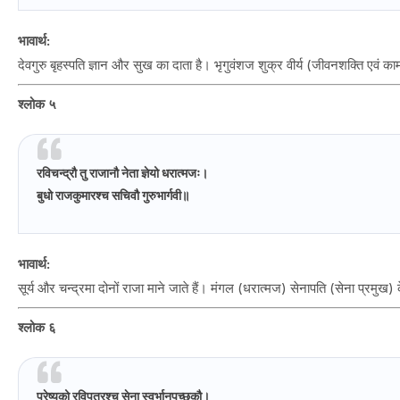
भावार्थ:
देवगुरु बृहस्पति ज्ञान और सुख का दाता है। भृगुवंशज शुक्र वीर्य (जीवनशक्ति एवं 
श्लोक ५
रविचन्द्रौ तु राजानौ नेता ज्ञेयो धरात्मजः।
बुधो राजकुमारश्च सचिवौ गुरुभार्गवी॥
भावार्थ:
सूर्य और चन्द्रमा दोनों राजा माने जाते हैं। मंगल (धरात्मज) सेनापति (सेना प्रमुख) क
श्लोक ६
प्रेष्यको रविपुत्रश्च सेना स्वर्भानुपुच्छकौ।